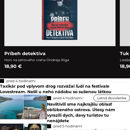
Príbeh detektíva
Tuk 
Hon na sériového vraha Ondreja Riga
Liesb
18,90 €
18,9
pred 4 hodinami
Taxikár pod vplyvom drog rozvážal ľudí na festivale
Lovestream. Našli u neho nádobu so sušenou látkou
pred 4 hodinami
Letná dovolenka
Navštívili sme najkrajšiu oblasť
obľúbeného ostrova. Útesy nám
vyrazili dych, davy turistov tu
nenájdete
pred 5 hodinami