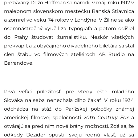
prezývaný Dežo Hoffman sa narodil v máji roku 1912 v
malebnom slovenskom mestečku Banská Štiavnica
a zomrel vo veku 74 rokov v Londýne.
V Žiline sa ako
osemnásťročný vyučil za typografa a potom odišiel
do Prahy študovať žurnalistiku. Neskôr všetkých
prekvapil, a z obyčajného divadelného biletára sa stal
člen štábu vo filmových ateliéroch AB Studio na
Barrandove.
Prvá veľká príležitosť pre vtedy ešte mladého
Slováka na seba nenechala dlho čakať. V roku 1934
odchádza na stáž do Parížskej pobočky známej
americkej filmovej spoločnosti
20th Century Fox
a
otvárajú sa pred ním nové brány možností. Zdá sa, že
odkedy Dezider opustil svoju rodnú vlasť, už sa