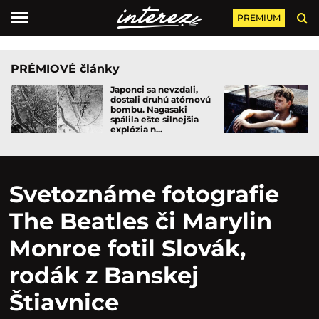
PREMIUM
PRÉMIOVÉ články
Japonci sa nevzdali,
dostali druhú atómovú
bombu. Nagasaki
spálila ešte silnejšia
explózia n...
Svetoznáme fotografie
The Beatles či Marylin
Monroe fotil Slovák,
rodák z Banskej
Štiavnice