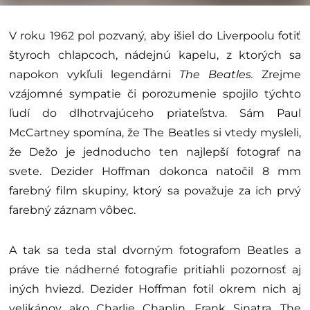
V roku 1962 pol pozvaný, aby išiel do Liverpoolu fotiť
štyroch chlapcoch, nádejnú kapelu, z ktorých sa
napokon vykľuli legendárni
The Beatles.
Zrejme
vzájomné sympatie či porozumenie spojilo týchto
ľudí do dlhotrvajúceho priateľstva. Sám Paul
McCartney spomína, že The Beatles si vtedy mysleli,
že Dežo je jednoducho ten najlepší fotograf na
svete.
Dezider Hoffman dokonca natočil 8 mm
farebný film skupiny, ktorý sa považuje za ich prvý
farebný záznam vôbec.
A tak sa teda stal dvorným fotografom Beatles a
práve tie nádherné fotografie pritiahli pozornosť aj
iných hviezd. Dezider Hoffman fotil okrem nich aj
velikánov ako Charlie Chaplin, Frank Sinatra, The