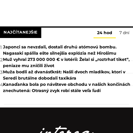
NAJČÍTANEJŠIE
24 hod
7 dní
Japonci sa nevzdali, dostali druhú atómovú bombu.
1
Nagasaki spálila ešte silnejšia explózia než Hirošimu
Muž vyhral 273 000 000 € v lotérii: Želal si „roztrhať tiket“,
2
peniaze mu zničili život
Muža bodli až dvanásťkrát: Našli dvoch mladíkov, ktorí v
3
Seredi brutálne dobodali taxikára
Kanaďanka bola po návšteve obchodu v našich končinách
4
znechutená: Otrasný zvyk robí stále veľa ľudí