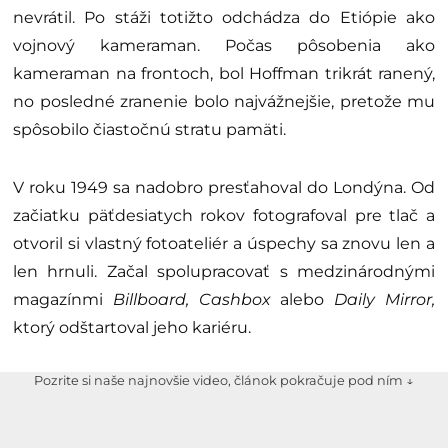
nevrátil. Po stáži totižto odchádza do Etiópie ako
vojnový kameraman. Počas pôsobenia ako
kameraman na frontoch, bol Hoffman trikrát ranený,
no posledné zranenie bolo najvážnejšie, pretože mu
spôsobilo čiastočnú stratu pamäti.
V roku 1949 sa nadobro presťahoval do Londýna. Od
začiatku päťdesiatych rokov fotografoval pre tlač a
otvoril si vlastný fotoateliér a úspechy sa znovu len a
len hrnuli.
Začal spolupracovať s medzinárodnými
magazínmi
Billboard, Cashbox
alebo
Daily Mirror,
ktorý odštartoval jeho kariéru.
Pozrite si naše najnovšie video, článok pokračuje pod ním ↓