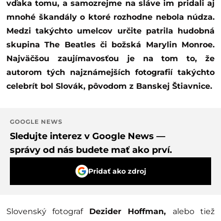
vďaka tomu, a samozrejme na sláve im pridali aj
mnohé škandály o ktoré rozhodne nebola núdza.
Medzi takýchto umelcov určite patrila hudobná
skupina The Beatles či božská Marylin Monroe.
Najväčšou zaujímavosťou je na tom to, že
autorom tých najznámejších fotografií takýchto
celebrít bol Slovák, pôvodom z Banskej Štiavnice.
GOOGLE NEWS
Sledujte interez v Google News —
správy od nás budete mať ako prví.
Pridať ako zdroj
Slovenský fotograf
Dezider Hoffman,
alebo tiež