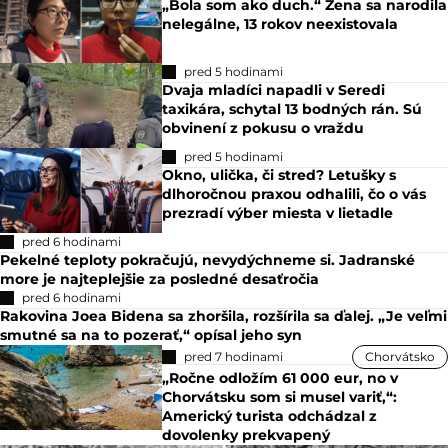
„Bola som ako duch.“ Žena sa narodila
nelegálne, 13 rokov neexistovala
pred 5 hodinami
Dvaja mladíci napadli v Seredi
taxikára, schytal 13 bodných rán. Sú
obvinení z pokusu o vraždu
pred 5 hodinami
Okno, ulička, či stred? Letušky s
dlhoročnou praxou odhalili, čo o vás
prezradí výber miesta v lietadle
pred 6 hodinami
Pekelné teploty pokračujú, nevydýchneme si. Jadranské
more je najteplejšie za posledné desaťročia
pred 6 hodinami
Rakovina Joea Bidena sa zhoršila, rozšírila sa ďalej. „Je veľmi
smutné sa na to pozerať,“ opísal jeho syn
pred 7 hodinami
Chorvátsko
„Ročne odložím 61 000 eur, no v
Chorvátsku som si musel variť,“:
Americký turista odchádzal z
dovolenky prekvapený