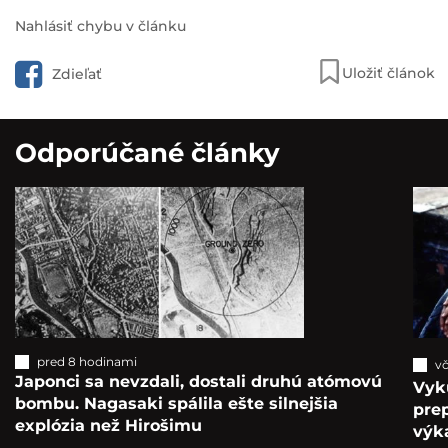
Nahlásiť chybu v článku
Uložiť článok
Zdieľať
Odporúčané články
pred 8 hodinami
vč
Japonci sa nevzdali, dostali druhú atómovú
Vyk
bombu. Nagasaki spálila ešte silnejšia
pre
explózia než Hirošimu
výka