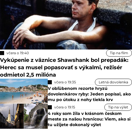
včera o 19:40
Tip na film
Vykúpenie z väznice Shawshank bol prepadák:
Herec sa musel popasovať s výkalmi, režisér
odmietol 2,5 milióna
včera o 19:35
Letná dovolenka
V obľúbenom rezorte hryzú
dovolenkárov ryby: Jeden popísal, ako
mu po útoku z nohy tiekla krv
včera o 19:15
Tip na výlet
4 roky som žila v krásnom českom
meste za našou hranicou: Viem, ako si
tu užijete dokonalý výlet