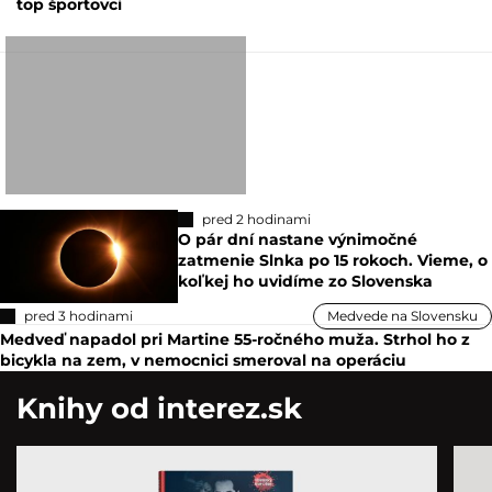
top športovci
pred 2 hodinami
O pár dní nastane výnimočné
zatmenie Slnka po 15 rokoch. Vieme, o
koľkej ho uvidíme zo Slovenska
pred 3 hodinami
Medvede na Slovensku
Medveď napadol pri Martine 55-ročného muža. Strhol ho z
bicykla na zem, v nemocnici smeroval na operáciu
Knihy od interez.sk