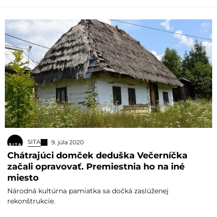
SITA
9. júla 2020
Chátrajúci domček deduška Večerníčka
začali opravovať. Premiestnia ho na iné
miesto
Národná kultúrna pamiatka sa dočká zaslúženej
rekonštrukcie.