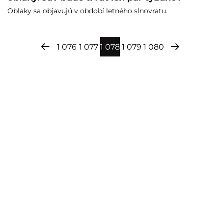
Oblaky sa objavujú v období letného slnovratu.
1 076
1 077
1 078
1 079
1 080