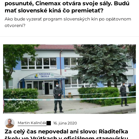
posunuté, Cinemax otvára svoje sály. Budú
mať slovenské kiná čo premietať?
Ako bude vyzerať program slovenských kín po opätovnom
otvorení?
Martin Kalinčák
16. júna 2020
Za celý čas nepovedal ani slovo: Riaditeľka
školy vo Vrútkach v oficiálnom stanovisku