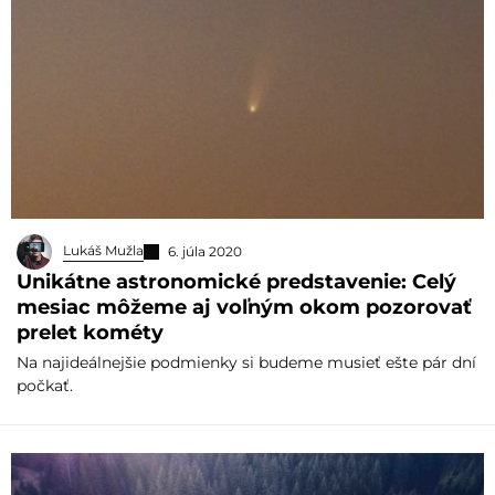
Lukáš Mužla
6. júla 2020
Unikátne astronomické predstavenie: Celý
mesiac môžeme aj voľným okom pozorovať
prelet kométy
Na najideálnejšie podmienky si budeme musieť ešte pár dní
počkať.