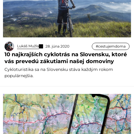
Lukáš Mužla
28. júna 2020
#cestujemdoma
10 najkrajších cyklotrás na Slovensku, ktoré
vás prevedú zákutiami našej domoviny
Cykloturistika sa na Slovensku stáva každým rokom
populárnejšia.