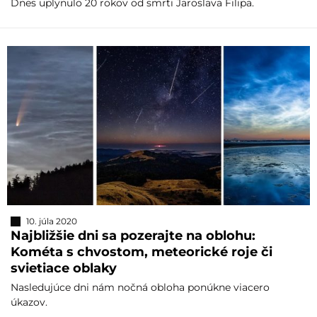
Dnes uplynulo 20 rokov od smrti Jaroslava Filipa.
10. júla 2020
Najbližšie dni sa pozerajte na oblohu:
Kométa s chvostom, meteorické roje či
svietiace oblaky
Nasledujúce dni nám nočná obloha ponúkne viacero
úkazov.