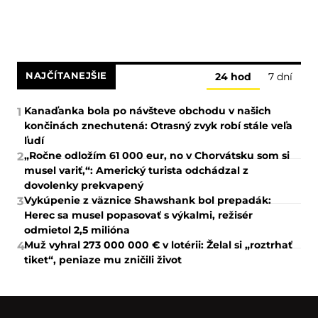
NAJČÍTANEJŠIE
24 hod
7 dní
Kanaďanka bola po návšteve obchodu v našich
1
končinách znechutená: Otrasný zvyk robí stále veľa
ľudí
„Ročne odložím 61 000 eur, no v Chorvátsku som si
2
musel variť,“: Americký turista odchádzal z
dovolenky prekvapený
Vykúpenie z väznice Shawshank bol prepadák:
3
Herec sa musel popasovať s výkalmi, režisér
odmietol 2,5 milióna
Muž vyhral 273 000 000 € v lotérii: Želal si „roztrhať
4
tiket“, peniaze mu zničili život