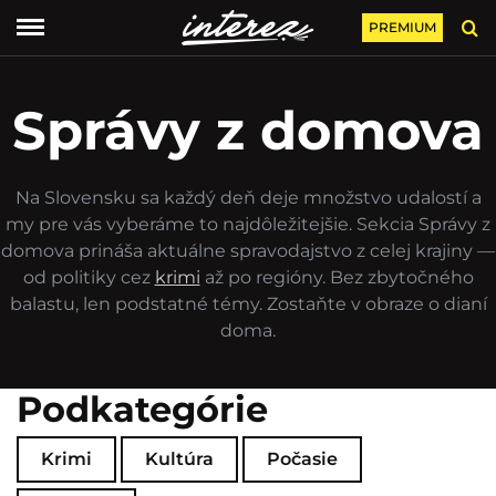
PREMIUM
Správy z domova
Na Slovensku sa každý deň deje množstvo udalostí a
my pre vás vyberáme to najdôležitejšie. Sekcia Správy z
domova prináša aktuálne spravodajstvo z celej krajiny —
od politiky cez
krimi
až po regióny. Bez zbytočného
balastu, len podstatné témy. Zostaňte v obraze o dianí
doma.
Podkategórie
Krimi
Kultúra
Počasie