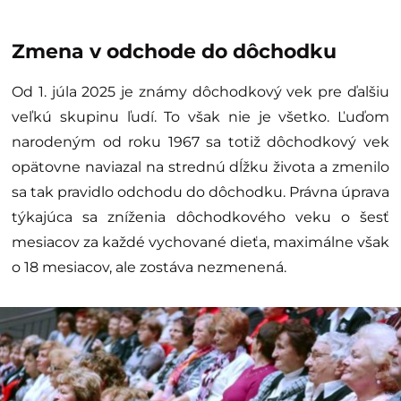
Zmena v odchode do dôchodku
Od 1. júla 2025 je známy dôchodkový vek pre ďalšiu
veľkú skupinu ľudí. To však nie je všetko. Ľuďom
narodeným od roku 1967 sa totiž dôchodkový vek
opätovne naviazal na strednú dĺžku života a zmenilo
sa tak pravidlo odchodu do dôchodku. Právna úprava
týkajúca sa zníženia dôchodkového veku o šesť
mesiacov za každé vychované dieťa, maximálne však
o 18 mesiacov, ale zostáva nezmenená.