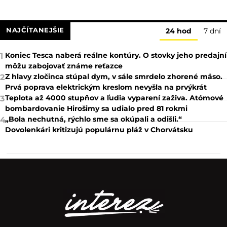
NAJČÍTANEJŠIE
24 hod
7 dní
Koniec Tesca naberá reálne kontúry. O stovky jeho predajní
1
môžu zabojovať známe reťazce
Z hlavy zločinca stúpal dym, v sále smrdelo zhorené mäso.
2
Prvá poprava elektrickým kreslom nevyšla na prvýkrát
Teplota až 4000 stupňov a ľudia vyparení zaživa. Atómové
3
bombardovanie Hirošimy sa udialo pred 81 rokmi
„Bola nechutná, rýchlo sme sa okúpali a odišli.“
4
Dovolenkári kritizujú populárnu pláž v Chorvátsku