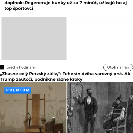
doplnok: Regeneruje bunky už za 7 minút, užívajú ho aj
top športovci
pred 4 hodinami
Útok na Irán
„Zhasne celý Perzský záliv,“: Teherán dvíha varovný prst. Ak
Trump zaútočí, podnikne rázne kroky