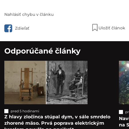
Nahlásiť chybu v článku
Uložiť článok
Zdieľať
Odporúčané články
pred 5 hodinami
p
Z hlavy zločinca stúpal dym, v sále smrdelo
Navš
zhorené mäso. Prvá poprava elektrickým
na S