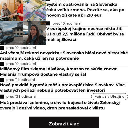
Systém opatrovania na Slovensku
čaká veľká zmena. Pozrite sa, ako po
novom získate až 1 210 eur
pred 10 hodinami
V európskej krajine nechce nikto žiť:
Ušlo už 2,5 milióna ľudí. Obávať by sa
mali aj Slováci
pred 10 hodinami
Ani včerajší rekord nevydržal: Slovensko hlási nové historické
maximum, čaká už len na potvrdenie
pred 10 hodinami
Miliónový film sklamal divákov, Amazon to skúša znova:
Melania Trumpová dostane vlastný seriál
pred 11 hodinami
Nové pravidlá hypoték môžu prekvapiť tisíce Slovákov: Viac
vlastných peňazí nebudú potrebovať len investori
pred 12 hodinami
Vojna na Ukrajine
Muž predával zeleninu, o chvíľu bojoval o život: Zelenskyj
zverejnil desivé video, dron prenasledoval civilistu
Zobraziť viac