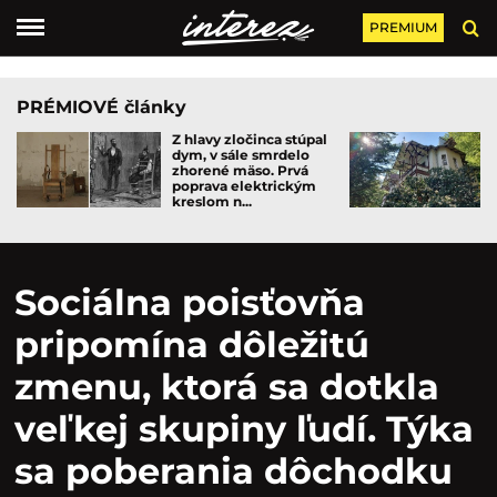
PREMIUM
PRÉMIOVÉ články
Z hlavy zločinca stúpal
dym, v sále smrdelo
zhorené mäso. Prvá
poprava elektrickým
kreslom n...
Sociálna poisťovňa
pripomína dôležitú
zmenu, ktorá sa dotkla
veľkej skupiny ľudí. Týka
sa poberania dôchodku