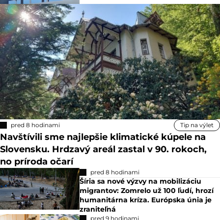
pred 8 hodinami
Tip na výlet
Navštívili sme najlepšie klimatické kúpele na
Slovensku. Hrdzavý areál zastal v 90. rokoch,
no príroda očarí
pred 8 hodinami
Šíria sa nové výzvy na mobilizáciu
migrantov: Zomrelo už 100 ľudí, hrozí
humanitárna kríza. Európska únia je
zraniteľná
pred 9 hodinami