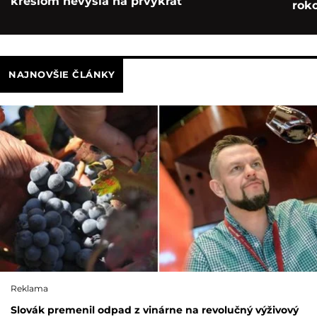
kreslom nevyšla na prvýkrát
roko
NAJNOVŠIE ČLÁNKY
Reklama
Slovák premenil odpad z vinárne na revolučný výživový