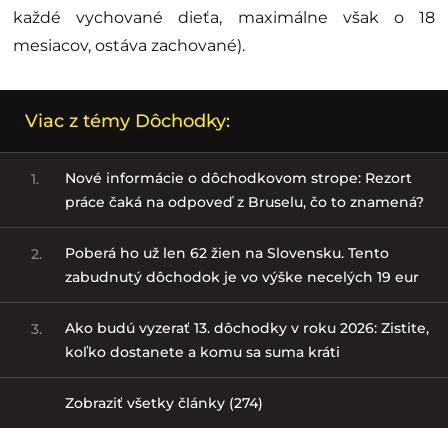
každé vychované dieťa, maximálne však o 18
mesiacov, ostáva zachované).
Viac z témy Dôchodky:
Nové informácie o dôchodkovom strope: Rezort
1.
práce čaká na odpoveď z Bruselu, čo to znamená?
Poberá ho už len 62 žien na Slovensku. Tento
2.
zabudnutý dôchodok je vo výške necelých 19 eur
Ako budú vyzerať 13. dôchodky v roku 2026: Zistite,
3.
koľko dostanete a komu sa suma kráti
Zobraziť všetky články (274)