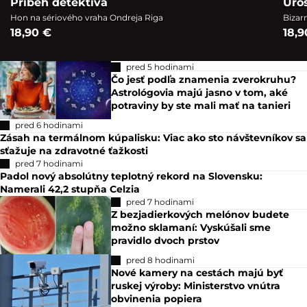
Príbeh detektíva
Uro
Hon na sériového vraha Ondreja Riga
Bizar
18,90 €
18,9
pred 5 hodinami
Čo jesť podľa znamenia zverokruhu?
Astrológovia majú jasno v tom, aké
potraviny by ste mali mať na tanieri
pred 6 hodinami
Zásah na termálnom kúpalisku: Viac ako sto návštevníkov sa
sťažuje na zdravotné ťažkosti
pred 7 hodinami
Padol nový absolútny teplotný rekord na Slovensku:
Namerali 42,2 stupňa Celzia
pred 7 hodinami
Z bezjadierkových melónov budete
možno sklamaní: Vyskúšali sme
pravidlo dvoch prstov
pred 8 hodinami
Nové kamery na cestách majú byť
ruskej výroby: Ministerstvo vnútra
obvinenia popiera