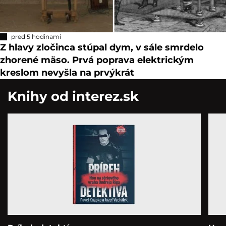
pred 5 hodinami
Z hlavy zločinca stúpal dym, v sále smrdelo
zhorené mäso. Prvá poprava elektrickým
kreslom nevyšla na prvýkrát
Knihy od interez.sk