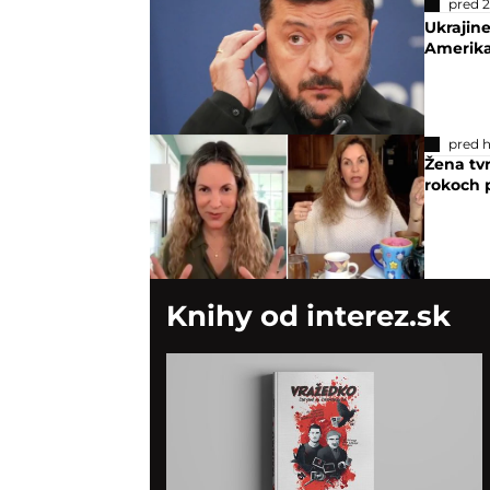
pred 
Ukrajin
Amerika
pred 
Žena tvr
rokoch 
Knihy od interez.sk