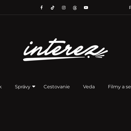
P
k
Správy
Cestovanie
Veda
Filmy a se