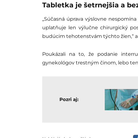
Tabletka je šetrnejšia a b
„Súčasná úprava výslovne nespomína a
uplatňuje len výlučne chirurgický pos
budúcim tehotenstvám týchto žien,“ ar
Poukázali na to, že podanie interr
gynekológov trestným činom, lebo ten
Pozri aj: