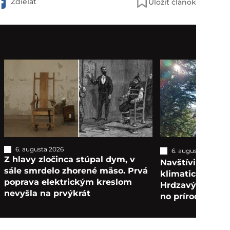
Zdieľať
Uložiť článok
6. augusta 2026
6. augusta 2026
T
Z hlavy zločinca stúpal dym, v
Navštívili sme n
sále smrdelo zhorené mäso. Prvá
klimatické kúpe
poprava elektrickým kreslom
Hrdzavý areál za
nevyšla na prvýkrát
no príroda očarí