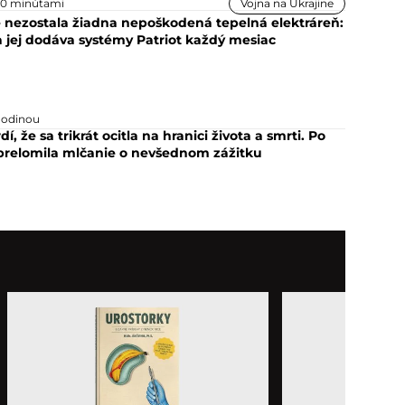
20 minútami
Vojna na Ukrajine
e nezostala žiadna nepoškodená tepelná elektráreň:
 jej dodáva systémy Patriot každý mesiac
hodinou
dí, že sa trikrát ocitla na hranici života a smrti. Po
prelomila mlčanie o nevšednom zážitku