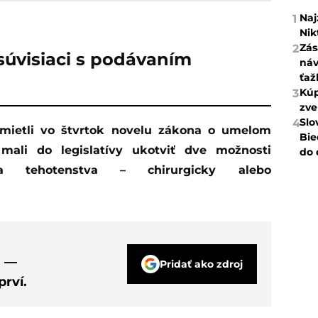
Naj
1
Nik
Zás
2
súvisiaci s podávaním
náv
ťaž
Kúp
3
zve
Slo
4
Bie
 mali do legislatívy ukotviť dve možnosti
do 
ia tehotenstva – chirurgicky alebo
s —
Pridať ako zdroj
rví.