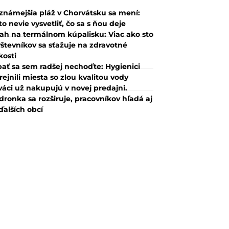
známejšia pláž v Chorvátsku sa mení:
to nevie vysvetliť, čo sa s ňou deje
ah na termálnom kúpalisku: Viac ako sto
števníkov sa sťažuje na zdravotné
kosti
ať sa sem radšej nechoďte: Hygienici
rejnili miesta so zlou kvalitou vody
váci už nakupujú v novej predajni.
dronka sa rozširuje, pracovníkov hľadá aj
ďalších obcí