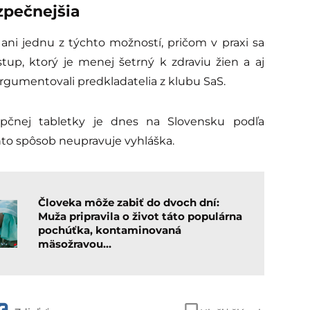
ezpečnejšia
ni jednu z týchto možností, pričom v praxi sa
tup, ktorý je menej šetrný k zdraviu žien a aj
gumentovali predkladatelia z klubu SaS.
upčnej tabletky je dnes na Slovensku podľa
to spôsob neupravuje vyhláška.
Človeka môže zabiť do dvoch dní:
Muža pripravila o život táto populárna
pochúťka, kontaminovaná
mäsožravou…