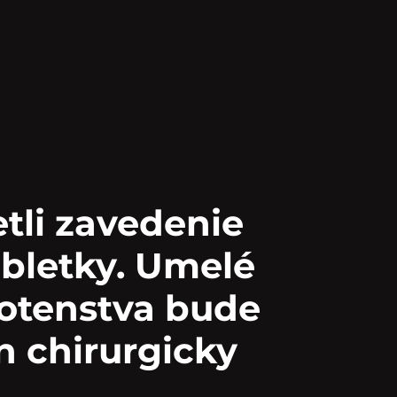
tli zavedenie
abletky. Umelé
hotenstva bude
n chirurgicky