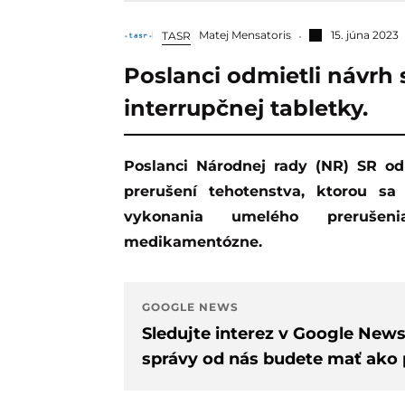
Matej Mensatoris
15. júna 2023
TASR
Poslanci odmietli návrh 
interrupčnej tabletky.
Poslanci Národnej rady (NR) SR odmietli vo štvrtok novelu zákona o umelom
prerušení tehotenstva, ktorou sa
vykonania umelého prerušen
medikamentózne.
GOOGLE NEWS
Sledujte interez v Google New
správy od nás budete mať ako p