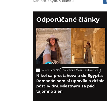
Nahlásiť chybu v článku
Odporúčané články
včera o 17:00
Slováci a Česi v zahraničí
Nikol sa presťahovala do Egypta:
Ramadán som si upravila a držala
pôst 14 dní. Miestnym sa páči
tajomno žien