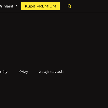
rihlásiť
Kúpiť PREMIUM
riály
Kvízy
Zaujímavosti