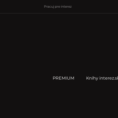
Pracuj pre interez
PREMIUM
Knihy interez.s