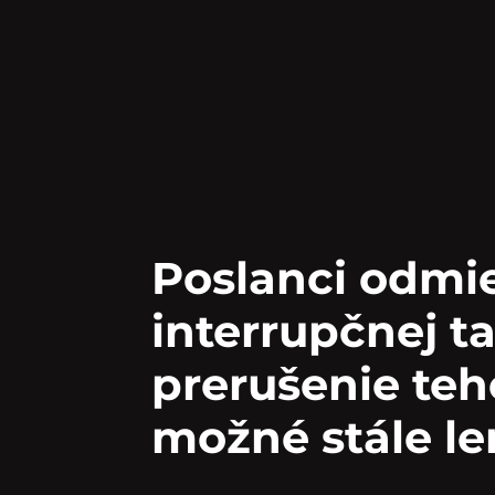
Poslanci odmie
interrupčnej t
prerušenie te
možné stále le