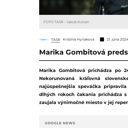
FOTO TASR - Jakub Kotian
Kristína Hyriaková
21. júna 202
TASR
Marika Gombitová predst
Marika Gombitová prichádza po 24 rokoch s novou skladbou Fantóm srdca.
Nekorunovaná kráľovná slovensk
najúspešnejšia speváčka pripravila
dlhých rokoch čakania prichádza s
zaujala výnimočné miesto v jej reper
GOOGLE NEWS