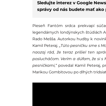
Sledujte interez v Google New
správy od nás budete mať ako p
Pieseň Fantóm srdca prekvapí súča
legendárnych londýnskych štúdiách A
Rado Mešša. Autorkou hudby k novinke 
Kamil Peteraj.
„Túto pesničku sme s Ma
naozaj rád, že teraz prišiel ten sp
poslucháčom. Verím a dúfam, že si s 
pesničkami,“
povedal Kamil Peteraj, pr
Marikou Gombitovou po dlhých tridsiat