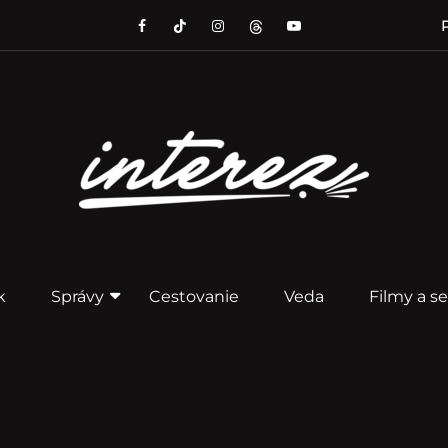
P
k
Správy
Cestovanie
Veda
Filmy a se