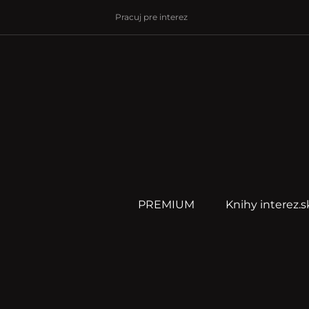
Pracuj pre interez
PREMIUM
Knihy interez.s