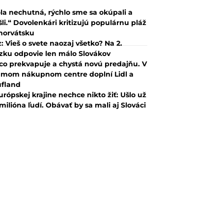
la nechutná, rýchlo sme sa okúpali a
šli.“ Dovolenkári kritizujú populárnu pláž
horvátsku
z: Vieš o svete naozaj všetko? Na 2.
zku odpovie len málo Slovákov
co prekvapuje a chystá novú predajňu. V
mom nákupnom centre doplní Lidl a
fland
urópskej krajine nechce nikto žiť: Ušlo už
 milióna ľudí. Obávať by sa mali aj Slováci