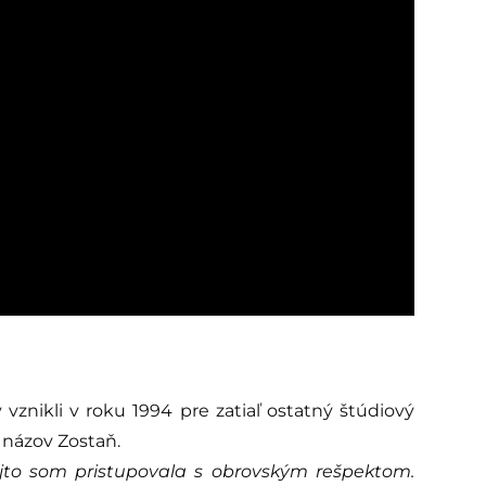
vznikli v roku 1994 pre zatiaľ ostatný štúdiový
 názov Zostaň.
ejto som pristupovala s obrovským rešpektom.