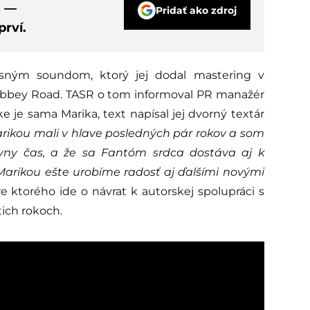
s —
Pridať ako zdroj
rví.
sným soundom, ktorý jej dodal mastering v
bbey Road. TASR o tom informoval PR manažér
je sama Marika, text napísal jej dvorný textár
rikou mali v hlave posledných pár rokov a som
rávny čas, a že sa Fantóm srdca dostáva aj k
Marikou ešte urobíme radosť aj ďalšími novými
e ktorého ide o návrat k autorskej spolupráci s
ich rokoch.