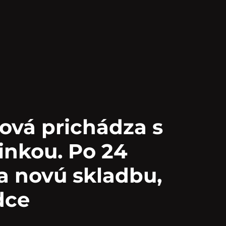
ová prichádza s
inkou. Po 24
la novú skladbu,
dce