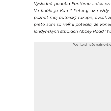
Výsledná podoba Fantómu srdca vzn
Vo finále ju Kamil Peteraj ako vždy
poznať môj autorský rukopis, avšak 
preto som sa veľmi potešila, že kon
londýnskych štúdiách Abbey Road,“
ho
Pozrite si naše najnovši