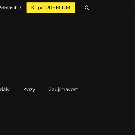
rihlásiť
Kúpiť PREMIUM
riály
Kvízy
Zaujímavosti