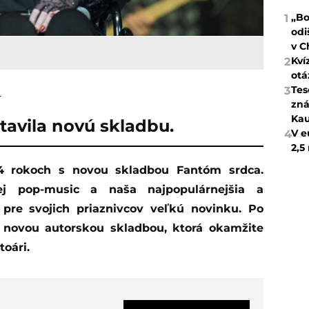
„Bo
1
odi
v C
Kví
2
otá
Tes
3
4
zná
Kau
avila novú skladbu.
V e
4
2,5
ej pop-music a naša najpopulárnejšia a
 pre svojich priaznivcov veľkú novinku. Po
 novou autorskou skladbou, ktorá okamžite
toári.