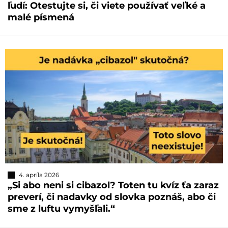
ľudí: Otestujte si, či viete používať veľké a
malé písmená
4. apríla 2026
„Si abo neni si cibazol? Toten tu kvíz ťa zaraz
preverí, či nadavky od slovka poznáš, abo či
sme z luftu vymyšľali.“