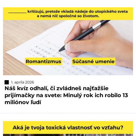
1. apríla 2026
Náš kvíz odhalí, či zvládneš najťažšie
prijímačky na svete: Minulý rok ich robilo 13
miliónov ľudí