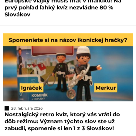
Európske vlajky musíš mať v malíčku: Na
prvý pohľad ľahký kvíz nezvládne 80 %
Slovákov
28. februára 2026
Nostalgický retro kvíz, ktorý vás vráti do
dôb režimu: Význam týchto slov ste už
zabudli, spomenie si len 1 z 3 Slovákov!