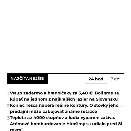
NAJČÍTANEJŠIE
24 hod
7 dní
Vstup zadarmo a hranolčeky za 3,40 €: Boli sme sa
1
kúpať na jednom z najkrajších jazier na Slovensku
Koniec Tesca naberá reálne kontúry. O stovky jeho
2
predajní môžu zabojovať známe reťazce
Teplota až 4000 stupňov a ľudia vyparení zaživa.
3
Atómové bombardovanie Hirošimy sa udialo pred 81
rokmi