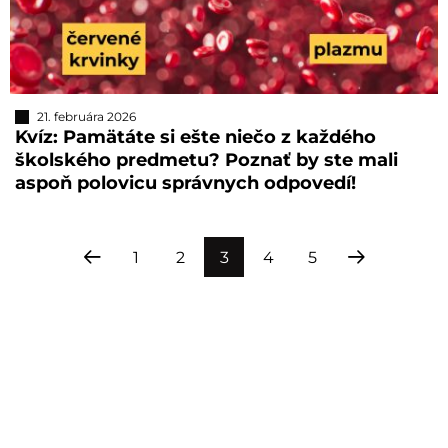
21. februára 2026
Kvíz: Pamätáte si ešte niečo z každého
školského predmetu? Poznať by ste mali
aspoň polovicu správnych odpovedí!
1
2
3
4
5