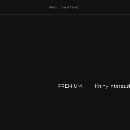
Pracuj pre interez
PREMIUM
Knihy interez.s