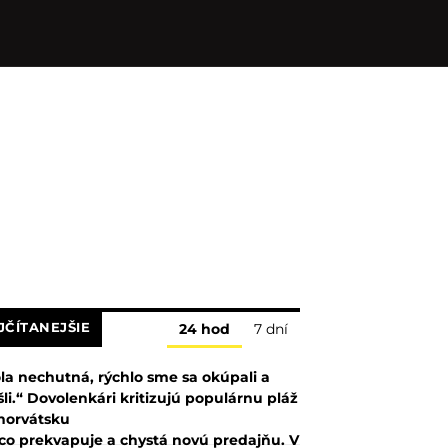
JČÍTANEJŠIE
24 hod
7 dní
la nechutná, rýchlo sme sa okúpali a
šli.“ Dovolenkári kritizujú populárnu pláž
horvátsku
co prekvapuje a chystá novú predajňu. V