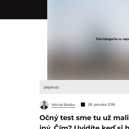
playbuzz
28. januára 2016
Michal Blaško
Očný test sme tu už mali
iný. Čím? Uvidíte keď si