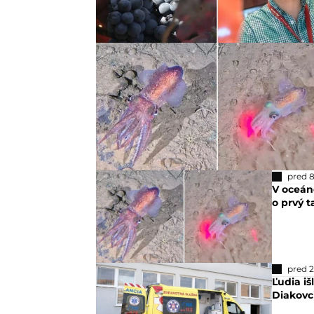
pred 
V oceáne
o prvý t
pred 
Ľudia iš
Diakovc