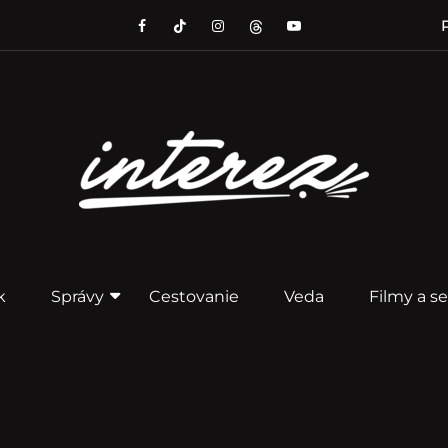
P
k
Správy
Cestovanie
Veda
Filmy a se