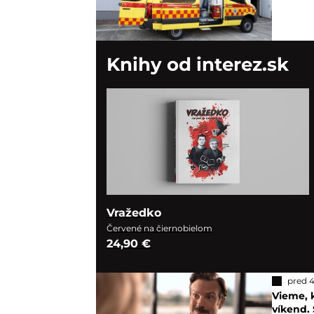
Knihy od interez.sk
Vražedko
Červené na čiernobielom
24,90 €
pred 
Vieme, k
víkend. 