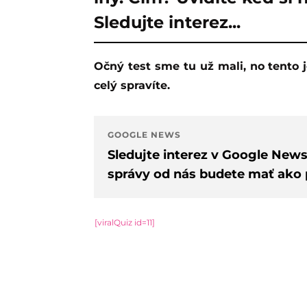
Sledujte interez...
Očný test sme tu už mali, no tento je v niečom úplne iný. Čím? Uvidíte keď si ho
celý spravíte.
GOOGLE NEWS
Sledujte interez v Google New
správy od nás budete mať ako p
[viralQuiz id=11]