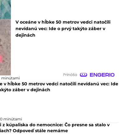
V oceáne v hĺbke 50 metrov vedci natočili
nevídanú vec: Ide o prvý takýto záber v
dejinách
8 minútami
 v hĺbke 50 metrov vedci natočili nevídanú vec: Ide
akýto záber v dejinách
20 minútami
li z kúpaliska do nemocnice: Čo presne sa stalo v
iach? Odpoveď stále nemáme