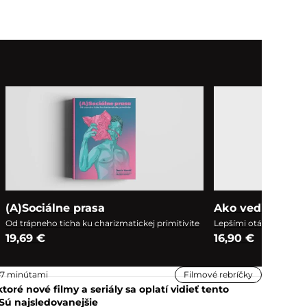
(A)Sociálne prasa
Ako vedieť všet
Od trápneho ticha ku charizmatickej primitivite
Lepšími otázkami k l
19,69 €
16,90 €
47 minútami
Filmové rebríčky
toré nové filmy a seriály sa oplatí vidieť tento
Sú najsledovanejšie