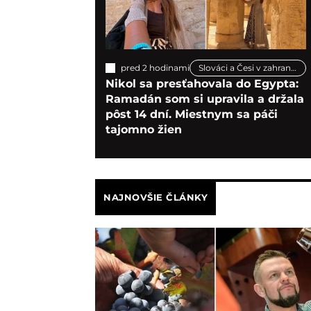
pred 2 hodinami
Slováci a Česi v zahraničí
Nikol sa presťahovala do Egypta:
Ramadán som si upravila a držala
pôst 14 dní. Miestnym sa páči
tajomno žien
NAJNOVŠIE ČLÁNKY