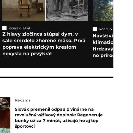
včera o 19:40
včera o 16:30
Tip 
Z hlavy zločinca stúpal dym, v
Navštívili sme n
sále smrdelo zhorené mäso. Prvá
klimatické kúpe
poprava elektrickým kreslom
Hrdzavý areál za
nevyšla na prvýkrát
no príroda očarí
Reklama
Slovák premenil odpad z vinárne na
revolučný výživový doplnok: Regeneruje
bunky už za 7 minút, užívajú ho aj top
športovci