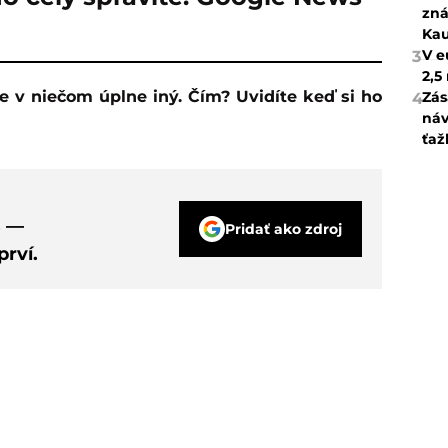
zná
Kau
V e
3
2,5
Zás
4
náv
ťaž
s —
Pridať ako zdroj
rví.