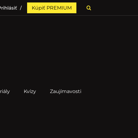
rihlásiť
Kúpiť PREMIUM
riály
Kvízy
Zaujímavosti