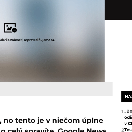
NA
„Bo
1
odi
, no tento je v niečom úplne
v C
 ho celý spravíte. Google News
Tes
2