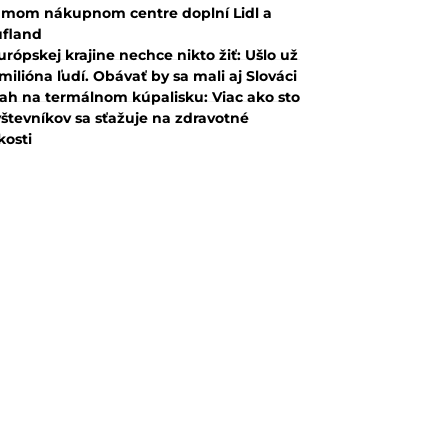
mom nákupnom centre doplní Lidl a
fland
urópskej krajine nechce nikto žiť: Ušlo už
 milióna ľudí. Obávať by sa mali aj Slováci
ah na termálnom kúpalisku: Viac ako sto
števníkov sa sťažuje na zdravotné
kosti