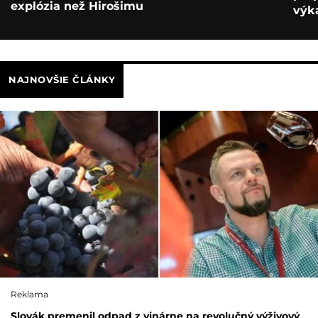
explózia než Hirošimu
výka
NAJNOVŠIE ČLÁNKY
Reklama
Slovák premenil odpad z vinárne na revolučný výživový