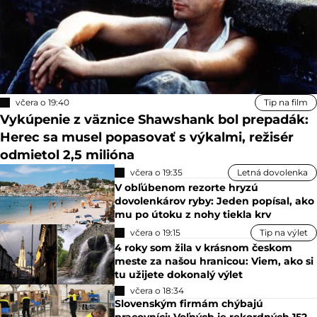
včera o 19:40
Tip na film
Vykúpenie z väznice Shawshank bol prepadák:
Herec sa musel popasovať s výkalmi, režisér
odmietol 2,5 milióna
včera o 19:35
Letná dovolenka
V obľúbenom rezorte hryzú
dovolenkárov ryby: Jeden popísal, ako
mu po útoku z nohy tiekla krv
včera o 19:15
Tip na výlet
4 roky som žila v krásnom českom
meste za našou hranicou: Viem, ako si
tu užijete dokonalý výlet
včera o 18:34
Slovenským firmám chýbajú