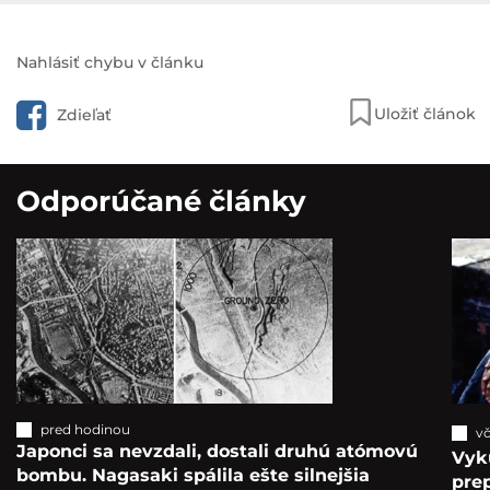
Nahlásiť chybu v článku
Uložiť článok
Zdieľať
Odporúčané články
pred hodinou
vč
Japonci sa nevzdali, dostali druhú atómovú
Vyk
bombu. Nagasaki spálila ešte silnejšia
pre