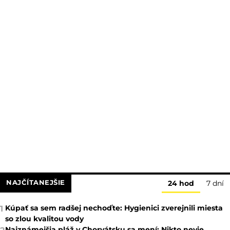
NAJČÍTANEJŠIE
24 hod
7 dní
Kúpať sa sem radšej nechoďte: Hygienici zverejnili miesta
1
so zlou kvalitou vody
Najznámejšia pláž v Chorvátsku sa mení: Nikto nevie