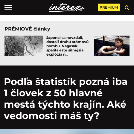
PREMIUM
PRÉMIOVÉ články
Japonci sa nevzdali,
dostali druhú atómovú
bombu. Nagasaki
spálila ešte silnejšia
explózia n...
Podľa štatistík pozná iba
1 človek z 50 hlavné
mestá týchto krajín. Aké
vedomosti máš ty?