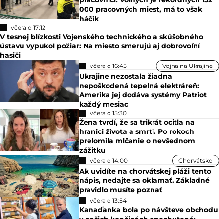
pracovníci: Voľných je rekordných 152
000 pracovných miest, má to však
háčik
včera o 17:12
V tesnej blízkosti Vojenského technického a skúšobného
ústavu vypukol požiar: Na miesto smerujú aj dobrovoľní
hasiči
včera o 16:45
Vojna na Ukrajine
Ukrajine nezostala žiadna
nepoškodená tepelná elektráreň:
Amerika jej dodáva systémy Patriot
každý mesiac
včera o 15:30
Žena tvrdí, že sa trikrát ocitla na
hranici života a smrti. Po rokoch
prelomila mlčanie o nevšednom
zážitku
včera o 14:00
Chorvátsko
Ak uvidíte na chorvátskej pláži tento
nápis, nedajte sa oklamať. Základné
pravidlo musíte poznať
včera o 13:54
Kanaďanka bola po návšteve obchodu