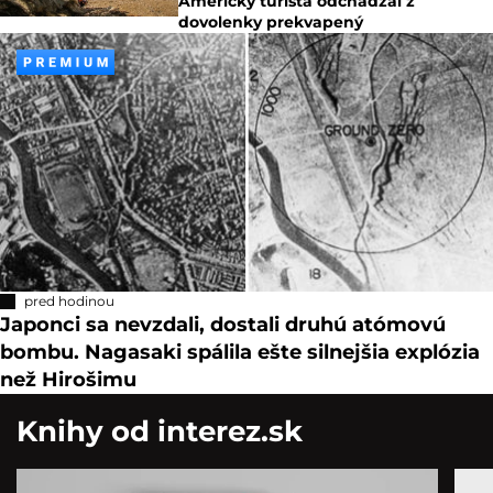
Americký turista odchádzal z
dovolenky prekvapený
pred hodinou
Japonci sa nevzdali, dostali druhú atómovú
bombu. Nagasaki spálila ešte silnejšia explózia
než Hirošimu
Knihy od interez.sk