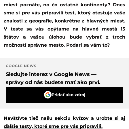
miest poznáte, no čo ostatné kontinenty? Dnes
sme si pre vás pripravili test, ktorý otestuje vaše
znalosti z geografie, konkrétne z hlavných miest.
V teste sa vás opýtame na hlavné mestá 15
štátov a vašou úlohou bude vybrať z troch
možností správne mesto. Podarí sa vám to?
GOOGLE NEWS
Sledujte interez v Google News —
správy od nás budete mať ako prví.
Pridať ako zdroj
Navštívte tiež našu sekciu kvízov a urobte si aj
ďalšie testy, ktoré sme pre vás pripravili.