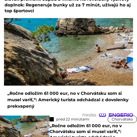
doplnok: Regeneruje bunky už za 7 minút, užívajú ho aj
top športovci
„Ročne odložím 61 000 eur, no v Chorvátsku som si
musel variť,“: Americký turista odchádzal z dovolenky
prekvapený
pred 22 minútami
Chorvátsko
„Ročne odložím 61 000 eur, no v
Chorvátsku som si musel variť,“: