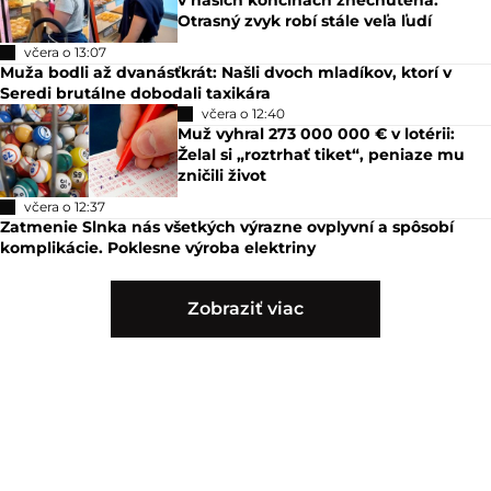
v našich končinách znechutená:
Otrasný zvyk robí stále veľa ľudí
včera o 13:07
Muža bodli až dvanásťkrát: Našli dvoch mladíkov, ktorí v
Seredi brutálne dobodali taxikára
včera o 12:40
Muž vyhral 273 000 000 € v lotérii:
Želal si „roztrhať tiket“, peniaze mu
zničili život
včera o 12:37
Zatmenie Slnka nás všetkých výrazne ovplyvní a spôsobí
komplikácie. Poklesne výroba elektriny
Zobraziť viac