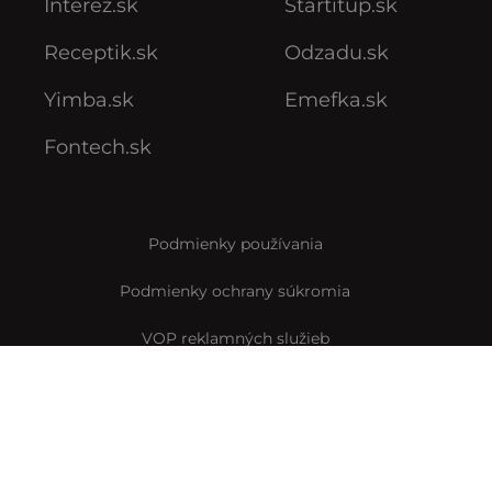
Interez.sk
Startitup.sk
Receptik.sk
Odzadu.sk
Yimba.sk
Emefka.sk
Fontech.sk
Podmienky používania
Podmienky ochrany súkromia
VOP reklamných služieb
VOP predplatného
Archív VOP predplatného
Pravidlá Instagramovej súťaže