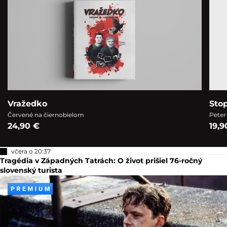
Vražedko
Sto
Červené na čiernobielom
Peter
24,90 €
19,9
včera o 20:37
Tragédia v Západných Tatrách: O život prišiel 76-ročný
slovenský turista