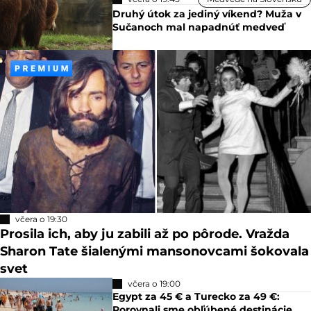
Druhý útok za jediný víkend? Muža v
Sučanoch mal napadnúť medveď
včera o 19:30
Prosila ich, aby ju zabili až po pôrode. Vražda
Sharon Tate šialenými mansonovcami šokovala
svet
včera o 19:00
Egypt za 45 € a Turecko za 49 €:
Porovnali sme obľúbené destinácie,