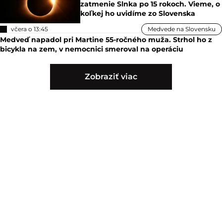
zatmenie Slnka po 15 rokoch. Vieme, o
koľkej ho uvidíme zo Slovenska
včera o 13:45
Medvede na Slovensku
Medveď napadol pri Martine 55-ročného muža. Strhol ho z
bicykla na zem, v nemocnici smeroval na operáciu
Zobraziť viac