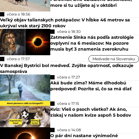
more si tu užijete aj v októbri
včera o 18:56
Veľký objav talianskych potápačov: V hĺbke 46 metrov sa
ukrýval vrak starý 2100 rokov
včera o 18:30
Zatmenie Slnka nás podľa astrológie
ovplyvní na 6 mesiacov: Na pozore
musia byť 3 znamenia zverokruhu
včera o 17:57
Medvede na Slovensku
V Banskej Bystrici bol medveď. Zvýšte opatrnosť, odkazuje
samospráva
včera o 17:27
Aká bude zima? Máme dlhodobú
predpoveď: Pozrite si, čo sa má diať
včera o 17:15
Kvíz: Vieš o psoch všetko? Ak áno,
získaj v našom kvíze aspoň 5 bodov
včera o 14:08
O pár dní nastane výnimočné