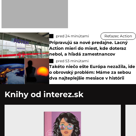
pred 24 minútami
Reťazec Action
Pripravujú sa nové predajne. Lacný
Action mieri do miest, kde doteraz
nebol, a hľadá zamestnancov
pred 53 minútami
Takéto niečo ešte Európa nezažila, ide
o obrovský problém: Máme za sebou
dva najteplejšie mesiace v histórii
Knihy od interez.sk