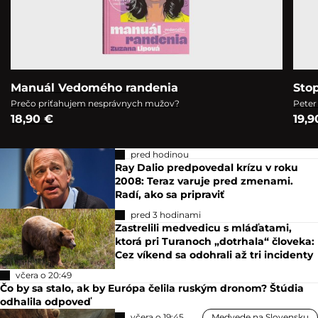
Manuál Vedomého randenia
Sto
Prečo priťahujem nesprávnych mužov?
Peter
18,90 €
19,9
pred hodinou
Ray Dalio predpovedal krízu v roku
2008: Teraz varuje pred zmenami.
Radí, ako sa pripraviť
pred 3 hodinami
Zastrelili medvedicu s mláďatami,
ktorá pri Turanoch „dotrhala“ človeka:
Cez víkend sa odohrali až tri incidenty
včera o 20:49
Čo by sa stalo, ak by Európa čelila ruským dronom? Štúdia
odhalila odpoveď
včera o 19:45
Medvede na Slovensku