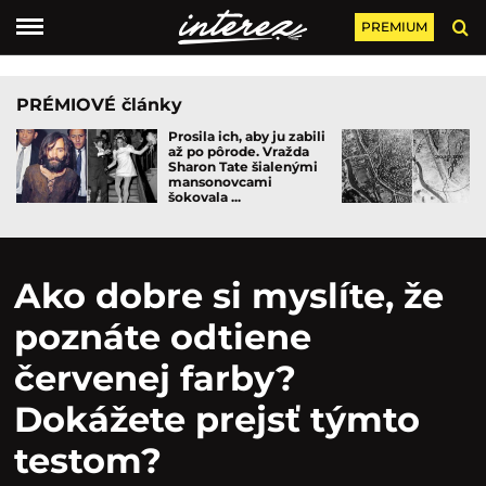
PREMIUM
PRÉMIOVÉ články
Prosila ich, aby ju zabili
až po pôrode. Vražda
Sharon Tate šialenými
mansonovcami
šokovala ...
Ako dobre si myslíte, že
poznáte odtiene
červenej farby?
Dokážete prejsť týmto
testom?