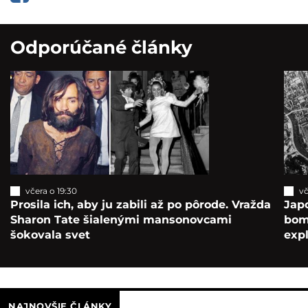
Odporúčané články
včera o 19:30
vč
Prosila ich, aby ju zabili až po pôrode. Vražda
Japo
Sharon Tate šialenými mansonovcami
bomb
šokovala svet
exp
NAJNOVŠIE ČLÁNKY