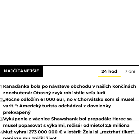
NAJČÍTANEJŠIE
24 hod
7 dní
Kanaďanka bola po návšteve obchodu v našich končinách
1
znechutená: Otrasný zvyk robí stále veľa ľudí
„Ročne odložím 61 000 eur, no v Chorvátsku som si musel
2
variť,“: Americký turista odchádzal z dovolenky
prekvapený
Vykúpenie z väznice Shawshank bol prepadák: Herec sa
3
musel popasovať s výkalmi, režisér odmietol 2,5 milióna
Muž vyhral 273 000 000 € v lotérii: Želal si „roztrhať tiket“,
4
peniaze mu zničili život