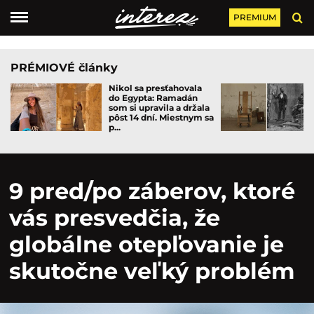
PREMIUM
PRÉMIOVÉ články
Nikol sa presťahovala
do Egypta: Ramadán
som si upravila a držala
pôst 14 dní. Miestnym sa
p...
9 pred/po záberov, ktoré
vás presvedčia, že
globálne otepľovanie je
skutočne veľký problém