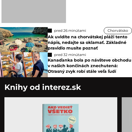
pred 26 minútami
Chorvátsko
Ak uvidíte na chorvátskej pláži tento
nápis, nedajte sa oklamať. Základné
pravidlo musíte poznať
pred 32 minútami
Kanaďanka bola po návšteve obchodu
v našich končinách znechutená:
Otrasný zvyk robí stále veľa ľudí
Knihy od interez.sk