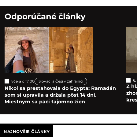
Odporúčané články
6.
včera o 17:00
Slováci a Česi v zahraničí
Z hl
Nikol sa presťahovala do Egypta: Ramadán
zho
som si upravila a držala pôst 14 dní.
kre
Miestnym sa páči tajomno žien
NAJNOVŠIE ČLÁNKY