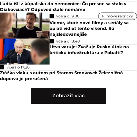
Ľudia išli z kúpaliska do nemocnice: Čo presne sa stalo v
Diakovciach? Odpoveď stále nemáme
včera o 19:00
Filmové rebríčky
Vieme, ktoré nové filmy a seriály sa
oplatí vidieť tento víkend. Sú
najsledovanejšie
včera o 18:40
Litva varuje: Zvažuje Rusko útok na
kritickú infraštruktúru v Pobaltí?
včera o 17:20
Zrážka vlaku s autom pri Starom Smokovci: Železničná
doprava je prerušená
Zobraziť viac