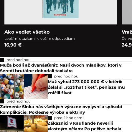
Ako vedieť všetko
Vra
Lepšími otázkami k lepším odpovediam
Červe
16,90 €
24,
pred hodinou
Muža bodli až dvanásťkrát: Našli dvoch mladíkov, ktorí v
Seredi brutálne dobodali taxikára
pred hodinou
Muž vyhral 273 000 000 € v lotérii:
Želal si „roztrhať tiket“, peniaze mu
zničili život
pred hodinou
Zatmenie Slnka nás všetkých výrazne ovplyvní a spôsobí
komplikácie. Poklesne výroba elektriny
pred 2 hodinami
Zákazníci v Kauflande neverili
vlastným očiam: Po pečive behala