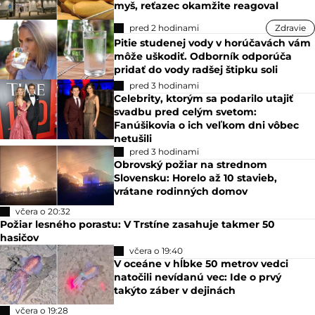
myš, reťazec okamžite reagoval
pred 2 hodinami
Zdravie
Pitie studenej vody v horúčavách vám
môže uškodiť. Odborník odporúča
pridať do vody radšej štipku soli
pred 3 hodinami
Celebrity, ktorým sa podarilo utajiť
svadbu pred celým svetom:
Fanúšikovia o ich veľkom dni vôbec
netušili
pred 3 hodinami
Obrovský požiar na strednom
Slovensku: Horelo až 10 stavieb,
vrátane rodinných domov
včera o 20:32
Požiar lesného porastu: V Trstíne zasahuje takmer 50
hasičov
včera o 19:40
V oceáne v hĺbke 50 metrov vedci
natočili nevídanú vec: Ide o prvý
takýto záber v dejinách
včera o 19:28