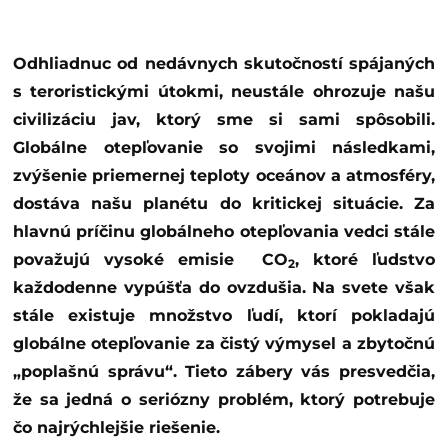
Odhliadnuc od nedávnych skutočností spájaných
s teroristickými útokmi, neustále ohrozuje našu
civilizáciu jav, ktorý sme si sami spôsobili.
Globálne otepľovanie so svojimi následkami,
zvýšenie priemernej teploty oceánov a atmosféry,
dostáva našu planétu do kritickej situácie. Za
hlavnú príčinu globálneho otepľovania vedci stále
považujú vysoké emisie CO
, ktoré ľudstvo
2
každodenne vypúšťa do ovzdušia. Na svete však
stále existuje množstvo ľudí, ktorí pokladajú
globálne otepľovanie za čistý výmysel a zbytočnú
„poplašnú správu“. Tieto zábery vás presvedčia,
že sa jedná o seriózny problém, ktorý potrebuje
čo najrýchlejšie riešenie.