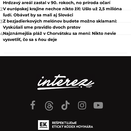
Hrdzavý areál zastal v 90. rokoch, no príroda očarí
V európskej krajine nechce nikto žiť: Ušlo už 2,5 milióna
2
ľudí. Obávať by sa mali aj Slováci
Z bezjadierkových melónov budete možno sklamaní:
3
Vyskúšali sme pravidlo dvoch prstov
Najznámejšia pláž v Chorvátsku sa mení: Nikto nevie
4
vysvetliť, čo sa s ňou deje