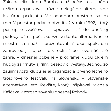
Zakladatelia klubu Bombura už počas totalitného
režimu organizovali rôzne nelegálne alternatívne
kultúrne podujatia. V slobodnom prostredí sa im
menší priestor podarilo otvoriť až v roku 1992, ktorý
postupne zväčšovali a upravovali až do dnešnej
podoby. Už na počiatku vzniku tohto alternatívneho
miesta sa snažili prezentovať široké spektrum
žánrov od jazzu, cez folk rock až po nové súčasné
žánre. V dnešnej dobe je v programe klubu okrem
hudby zahrnutý aj film, besedy, či výstavy. Jednou zo
zaujímavostí klubu je aj organizácia prvého letného
trojdňového festivalu na Slovensku – Slovenské
alternatívne leto Revište, ktorý inšpiroval Michala
Kaščáka k zorganizovaniu dnešnej Pohody.