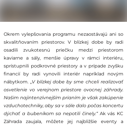
Okrem vylepšovania programu nezaostávajú ani so
skvalitňovaním priestorov. V blízkej dobe by radi
osadili zvukotesnú priečku medzi priestorom
kaviarne a sály, menšie úpravy v rámci interiéru,
sprístupnili podkrovné priestory a v prípade zvyšku
financií by radi vynovili interiér napríklad novým
nábytkom. „
V blízkej dobe by sme chceli realizovať
osvetlenie vo verejnom priestore ovocnej záhrady.
Našim najintenzívnejším prianím je však zakúpenie
vzduchotechniky, aby sa v sále dalo počas koncertu
dýchať a bubeníkom sa nepotili činely.“
Ak vás KC
Záhrada zaujala, môžete jej najbližšie eventy a