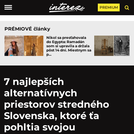
PREMIUM
PRÉMIOVÉ články
Nikol sa presťahovala
do Egypta: Ramadán
som si upravila a držala
pôst 14 dní. Miestnym sa
p...
7 najlepších
alternatívnych
priestorov stredného
Slovenska, ktoré ťa
pohltia svojou