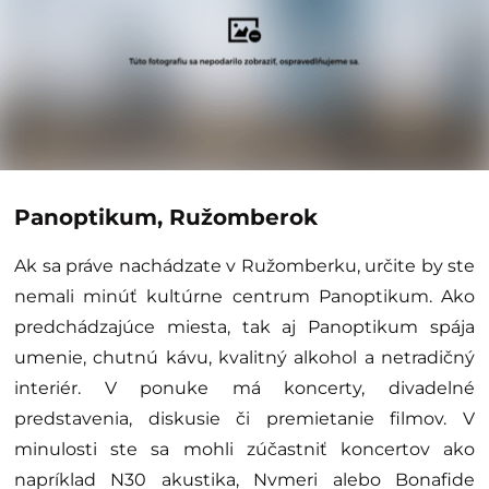
Panoptikum, Ružomberok
Ak sa práve nachádzate v Ružomberku, určite by ste
nemali minúť kultúrne centrum Panoptikum. Ako
predchádzajúce miesta, tak aj Panoptikum spája
umenie, chutnú kávu, kvalitný alkohol a netradičný
interiér. V ponuke má koncerty, divadelné
predstavenia, diskusie či premietanie filmov. V
minulosti ste sa mohli zúčastniť koncertov ako
napríklad N30 akustika, Nvmeri alebo Bonafide