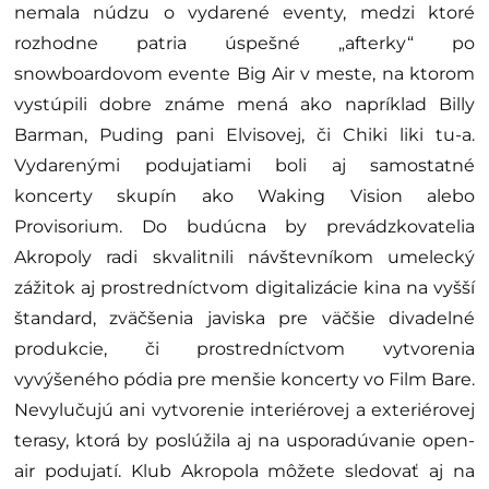
nemala núdzu o vydarené eventy, medzi ktoré
rozhodne patria úspešné „afterky“ po
snowboardovom evente Big Air v meste, na ktorom
vystúpili dobre známe mená ako napríklad Billy
Barman, Puding pani Elvisovej, či Chiki liki tu-a.
Vydarenými podujatiami boli aj samostatné
koncerty skupín ako Waking Vision alebo
Provisorium. Do budúcna by prevádzkovatelia
Akropoly radi skvalitnili návštevníkom umelecký
zážitok aj prostredníctvom digitalizácie kina na vyšší
štandard, zväčšenia javiska pre väčšie divadelné
produkcie, či prostredníctvom vytvorenia
vyvýšeného pódia pre menšie koncerty vo Film Bare.
Nevylučujú ani vytvorenie interiérovej a exteriérovej
terasy, ktorá by poslúžila aj na usporadúvanie open-
air podujatí. Klub Akropola môžete sledovať aj na