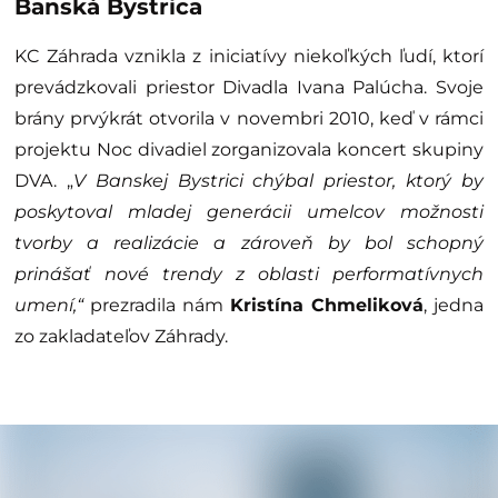
Banská Bystrica
KC Záhrada vznikla z iniciatívy niekoľkých ľudí, ktorí
prevádzkovali priestor Divadla Ivana Palúcha. Svoje
brány prvýkrát otvorila v novembri 2010, keď v rámci
projektu Noc divadiel zorganizovala koncert skupiny
DVA. „
V Banskej Bystrici chýbal priestor, ktorý by
poskytoval mladej generácii umelcov možnosti
tvorby a realizácie a zároveň by bol schopný
prinášať nové trendy z oblasti performatívnych
umení,“
prezradila nám
Kristína Chmeliková
, jedna
zo zakladateľov Záhrady.