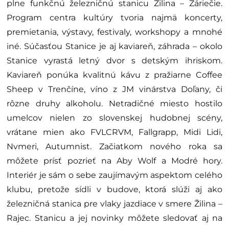
plne funkčnú železničnú stanicu Žilina – Záriečie.
Program centra kultúry tvoria najmä koncerty,
premietania, výstavy, festivaly, workshopy a mnohé
iné. Súčasťou Stanice je aj kaviareň, záhrada – okolo
Stanice vyrastá letný dvor s detským ihriskom.
Kaviareň ponúka kvalitnú kávu z pražiarne Coffee
Sheep v Trenčíne, víno z JM vinárstva Doľany, či
rôzne druhy alkoholu. Netradičné miesto hostilo
umelcov nielen zo slovenskej hudobnej scény,
vrátane mien ako FVLCRVM, Fallgrapp, Midi Lidi,
Nvmeri, Autumnist. Začiatkom nového roka sa
môžete prísť pozrieť na Aby Wolf a Modré hory.
Interiér je sám o sebe zaujímavým aspektom celého
klubu, pretože sídli v budove, ktorá slúži aj ako
železničná stanica pre vlaky jazdiace v smere Žilina –
Rajec. Stanicu a jej novinky môžete sledovať aj na