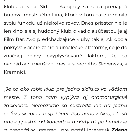
klubu a kina. Sídlom Akropoly sa stala prenajatá
budova mestského kina, ktoré v tom čase neplnilo
svoju funkciu už niekoľko rokov. Dnes priestor nie je
len kino, ale aj hudobný klub, divadlo a súčasťou je aj
Film Bar. Ako predchádzajúce kluby tak aj Akropola
pokrýva viaceré žánre a umelecké platformy, čo je do
značnej miery ovyplyvňované faktom, že sa
nachádza v menšom meste stredného Slovenska, v
Kremnici.
„Je to ako robiť klub pre jedno sídlisko vo väčšom
meste. Z toho nám vyplýva aj dramaturgické
zacielenie. Nemôžeme sa sústrediť len na jednu
cieľovú skupinu, resp. žáner. Podujatia v Akropole sú
naozaj pestré, od koncertov a párty až po benefície
a prednášky,“
prezradil pre portál interez.sk
Zdeno