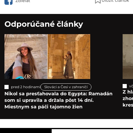
Uložiť článok
Zdieľať
Odporúčané články
vč
pred 2 hodinami
Slováci a Česi v zahraničí
Z hl
Nikol sa presťahovala do Egypta: Ramadán
zho
som si upravila a držala pôst 14 dní.
kre
Miestnym sa páči tajomno žien