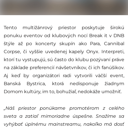
Tento multižánrový priestor poskytuje širokú
ponuku eventov od klubových nocí Break it v DNB
štýle až po koncerty skupín ako Para, Cannibal
Corpse, či vyššie uvedenej kapely Onyx. Interpreti,
ktorí tu vystupujú, sú často do klubu pozývaní práve
na základe preferencií návšetvníkov, či ich fanúšikov.
Aj keď by organizátori radi vytvorili väčší event,
Banská Bystrica, ktorá nedisponuje žiadnym
Domom kultúry, im to, bohužiaľ, nedokáže umožniť.
„Náš priestor ponúkame promotérom z celého
sveta a zatiaľ mimoriadne úspešne. Snažíme sa
vyhýbať úplnému mainstreamu, nakoľko má dosť