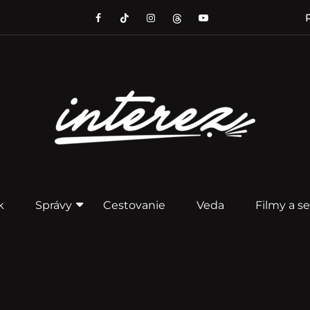
P
k
Správy
Cestovanie
Veda
Filmy a se