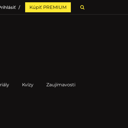
rihlásiť
Kúpiť PREMIUM
riály
Kvízy
Zaujímavosti