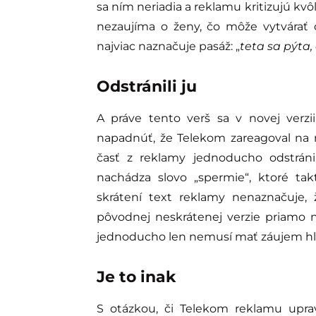
sa ním neriadia a reklamu kritizujú kvô
nezaujíma o ženy, čo môže vytvárať
najviac naznačuje pasáž: „
teta sa pýta,
Odstránili ju
A práve tento verš sa v novej ver
napadnúť, že Telekom zareagoval na 
časť z reklamy jednoducho odstráni
nachádza slovo „spermie“, ktoré tak
skrátení text reklamy nenaznačuje,
pôvodnej neskrátenej verzie priamo 
jednoducho len nemusí mať záujem hľa
Je to inak
S otázkou, či Telekom reklamu uprav