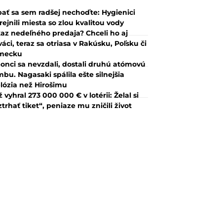
ať sa sem radšej nechoďte: Hygienici
rejnili miesta so zlou kvalitou vody
az nedeľného predaja? Chceli ho aj
váci, teraz sa otriasa v Rakúsku, Poľsku či
mecku
onci sa nevzdali, dostali druhú atómovú
bu. Nagasaki spálila ešte silnejšia
lózia než Hirošimu
 vyhral 273 000 000 € v lotérii: Želal si
ztrhať tiket“, peniaze mu zničili život