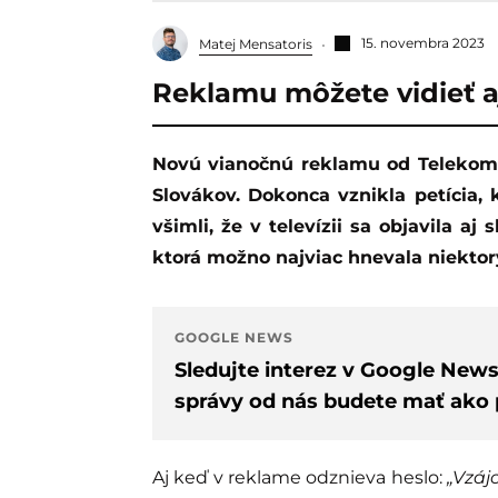
15. novembra 2023
Matej Mensatoris
Reklamu môžete vidieť aj 
Novú vianočnú reklamu od Telekomu zasiahla vlna kritiky a pobúrila niektorých
Slovákov. Dokonca vznikla petícia, 
všimli, že v televízii sa objavila aj
ktorá možno najviac hnevala niektor
GOOGLE NEWS
Sledujte interez v Google New
správy od nás budete mať ako p
Aj keď v reklame odznieva heslo:
„Vzáj