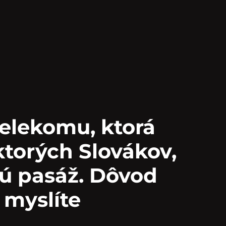
elekomu, ktorá
torých Slovákov,
ivú pasáž. Dôvod
i myslíte