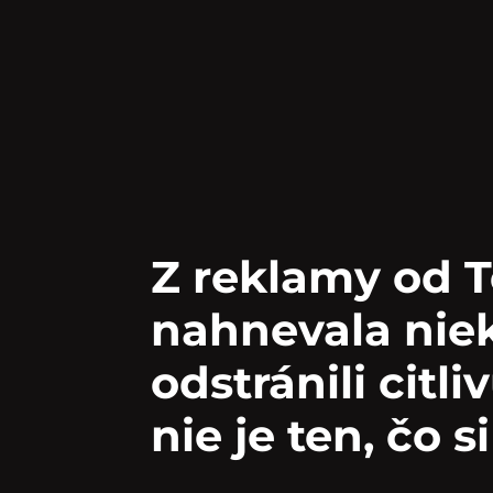
Z reklamy od T
nahnevala niek
odstránili citl
nie je ten, čo s