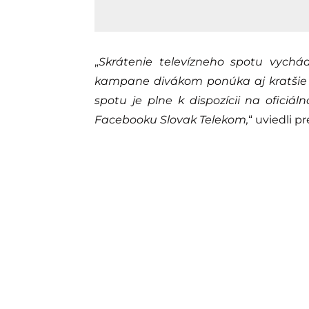
„
Skrátenie televízneho spotu vychád
kampane divákom ponúka aj kratšie s
spotu je plne k dispozícii na ofici
Facebooku Slovak Telekom,
“ uviedli p