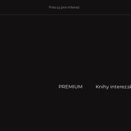
Pracuj pre interez
PREMIUM
Knihy interez.s