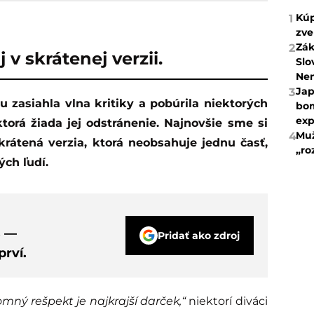
Kúp
1
zve
Zák
2
v skrátenej verzii.
Slo
Ne
Jap
3
bom
exp
ktorá žiada jej odstránenie. Najnovšie sme si
Muž
4
 skrátená verzia, ktorá neobsahuje jednu časť,
„ro
ých ľudí.
s —
Pridať ako zdroj
rví.
omný rešpekt je najkrajší darček,“
niektorí diváci