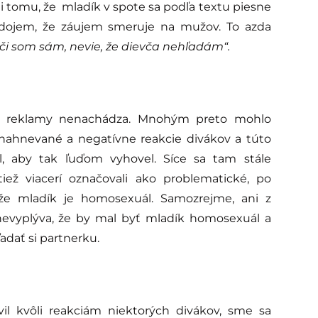
li tomu, že mladík v spote sa podľa textu piesne
 dojem, že záujem smeruje na mužov. To azda
 či som sám, nevie, že dievča nehľadám“.
zii reklamy nenachádza. Mnohým preto mohlo
nahnevané a negatívne reakcie divákov a túto
l, aby tak ľuďom vyhovel. Síce sa tam stále
tiež viacerí označovali ako problematické, po
 že mladík je homosexuál. Samozrejme, ani z
nevyplýva, že by mal byť mladík homosexuál a
dať si partnerku.
il kvôli reakciám niektorých divákov, sme sa