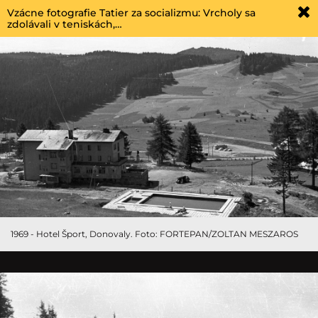
Vzácne fotografie Tatier za socializmu: Vrcholy sa
zdolávali v teniskách,…
1969 - Hotel Šport, Donovaly. Foto: FORTEPAN/ZOLTAN MESZAROS