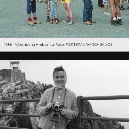
1985 - Výletníci na Hrebienku. Foto: FORTEPAN/VARGA JÁNOS