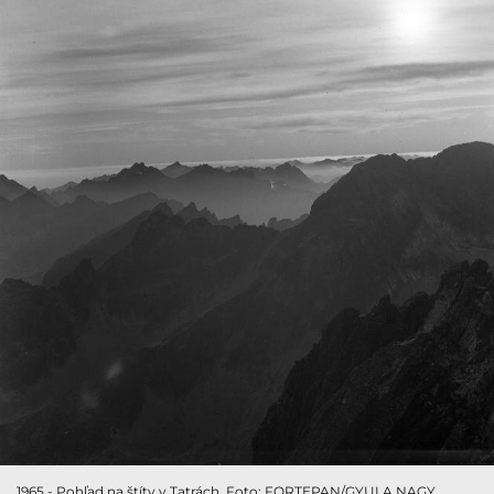
1965 - Pohľad na štíty v Tatrách. Foto: FORTEPAN/GYULA NAGY