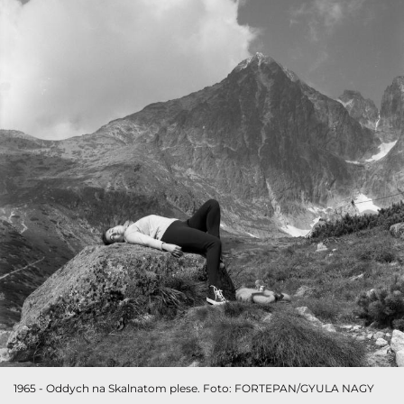
1965 - Oddych na Skalnatom plese. Foto: FORTEPAN/GYULA NAGY