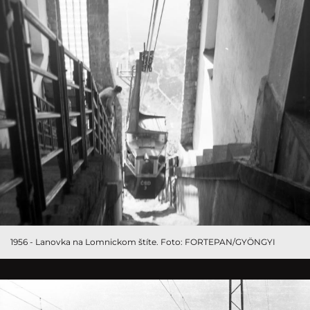
1956 - Lanovka na Lomnickom štíte. Foto: FORTEPAN/GYÖNGYI