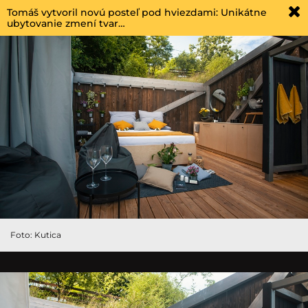
Tomáš vytvoril novú posteľ pod hviezdami: Unikátne
ubytovanie zmení tvar…
Foto: Kutica