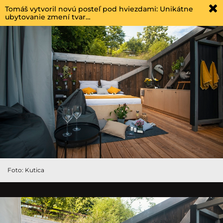
Tomáš vytvoril novú posteľ pod hviezdami: Unikátne
ubytovanie zmení tvar…
Foto: Kutica