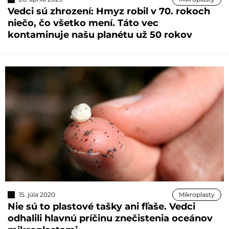
Vedci sú zhrození: Hmyz robil v 70. rokoch
niečo, čo všetko mení. Táto vec
kontaminuje našu planétu už 50 rokov
15. júla 2020
Mikroplasty
Nie sú to plastové tašky ani fľaše. Vedci
odhalili hlavnú príčinu znečistenia oceánov