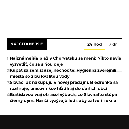
NAJČÍTANEJŠIE
24 hod
7 dní
Najznámejšia pláž v Chorvátsku sa mení: Nikto nevie
1
vysvetliť, čo sa s ňou deje
Kúpať sa sem radšej nechoďte: Hygienici zverejnili
2
miesta so zlou kvalitou vody
Slováci už nakupujú v novej predajni. Biedronka sa
3
rozširuje, pracovníkov hľadá aj do ďalších obcí
Bratislavou vraj otriasol výbuch, zo Slovnaftu stúpa
4
čierny dym. Hasiči vyzývajú ľudí, aby zatvorili okná