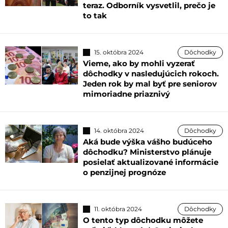
teraz. Odborník vysvetlil, prečo je
to tak
15. októbra 2024
Dôchodky
Vieme, ako by mohli vyzerať
dôchodky v nasledujúcich rokoch.
Jeden rok by mal byť pre seniorov
mimoriadne priaznivý
14. októbra 2024
Dôchodky
Aká bude výška vášho budúceho
dôchodku? Ministerstvo plánuje
posielať aktualizované informácie
o penzijnej prognóze
11. októbra 2024
Dôchodky
O tento typ dôchodku môžete