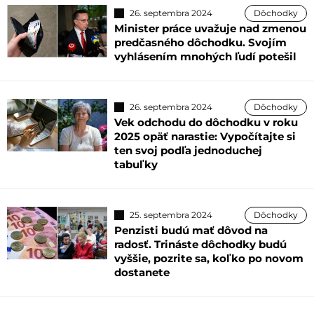
26. septembra 2024
Dôchodky
Minister práce uvažuje nad zmenou
predčasného dôchodku. Svojím
vyhlásením mnohých ľudí potešil
26. septembra 2024
Dôchodky
Vek odchodu do dôchodku v roku
2025 opäť narastie: Vypočítajte si
ten svoj podľa jednoduchej
tabuľky
25. septembra 2024
Dôchodky
Penzisti budú mať dôvod na
radosť. Trináste dôchodky budú
vyššie, pozrite sa, koľko po novom
dostanete