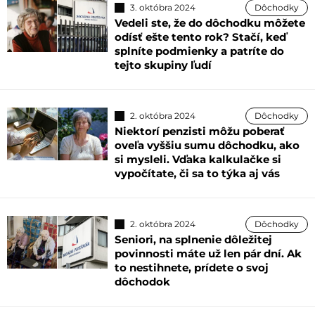
3. októbra 2024
Dôchodky
Vedeli ste, že do dôchodku môžete
odísť ešte tento rok? Stačí, keď
splníte podmienky a patríte do
tejto skupiny ľudí
2. októbra 2024
Dôchodky
Niektorí penzisti môžu poberať
oveľa vyššiu sumu dôchodku, ako
si mysleli. Vďaka kalkulačke si
vypočítate, či sa to týka aj vás
2. októbra 2024
Dôchodky
Seniori, na splnenie dôležitej
povinnosti máte už len pár dní. Ak
to nestihnete, prídete o svoj
dôchodok