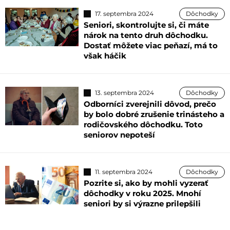
17. septembra 2024
Dôchodky
Seniori, skontrolujte si, či máte
nárok na tento druh dôchodku.
Dostať môžete viac peňazí, má to
však háčik
13. septembra 2024
Dôchodky
Odborníci zverejnili dôvod, prečo
by bolo dobré zrušenie trinásteho a
rodičovského dôchodku. Toto
seniorov nepoteší
11. septembra 2024
Dôchodky
Pozrite si, ako by mohli vyzerať
dôchodky v roku 2025. Mnohí
seniori by si výrazne prilepšili