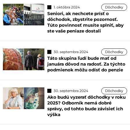
1. októbra 2024
Dôchodky
Seniori, ak nechcete prísť o
dôchodok, zbystrite pozornosť.
Túto povinnosť musíte splniť, aby
ste vaše peniaze dostali
30. septembra 2024
Dôchodky
Táto skupina ľudí bude mať od
januára dôvod na radosť. Za týchto
podmienok môžu odísť do penzie
30. septembra 2024
Dôchodky
Ako budú vyzerať dôchodky v roku
2025? Odborník nemá dobré
správy, od tohto bude závisieť ich
výška