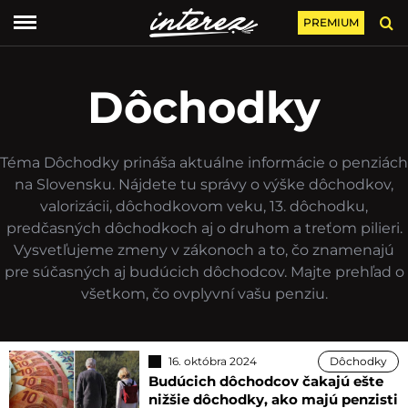
PREMIUM
Dôchodky
Téma Dôchodky prináša aktuálne informácie o penziách
na Slovensku. Nájdete tu správy o výške dôchodkov,
valorizácii, dôchodkovom veku, 13. dôchodku,
predčasných dôchodkoch aj o druhom a treťom pilieri.
Vysvetľujeme zmeny v zákonoch a to, čo znamenajú
pre súčasných aj budúcich dôchodcov. Majte prehľad o
všetkom, čo ovplyvní vašu penziu.
16. októbra 2024
Dôchodky
Budúcich dôchodcov čakajú ešte
nižšie dôchodky, ako majú penzisti