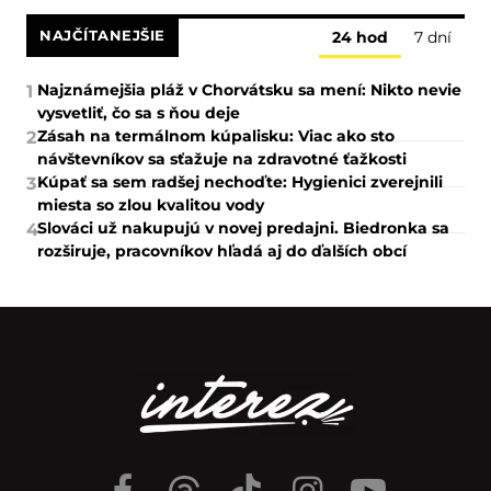
NAJČÍTANEJŠIE
24 hod
7 dní
Najznámejšia pláž v Chorvátsku sa mení: Nikto nevie
1
vysvetliť, čo sa s ňou deje
Zásah na termálnom kúpalisku: Viac ako sto
2
návštevníkov sa sťažuje na zdravotné ťažkosti
Kúpať sa sem radšej nechoďte: Hygienici zverejnili
3
miesta so zlou kvalitou vody
Slováci už nakupujú v novej predajni. Biedronka sa
4
rozširuje, pracovníkov hľadá aj do ďalších obcí