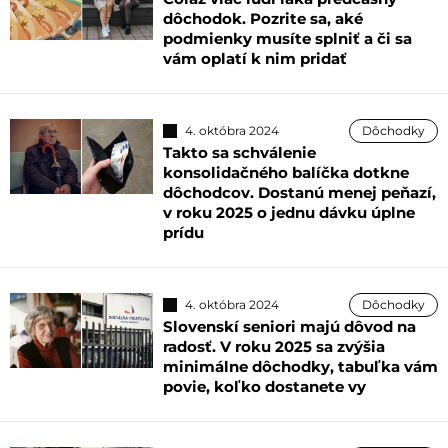
dôchodok. Pozrite sa, aké
podmienky musíte splniť a či sa
vám oplatí k nim pridať
4. októbra 2024
Dôchodky
Takto sa schválenie
konsolidačného balíčka dotkne
dôchodcov. Dostanú menej peňazí,
v roku 2025 o jednu dávku úplne
prídu
4. októbra 2024
Dôchodky
Slovenskí seniori majú dôvod na
radosť. V roku 2025 sa zvýšia
minimálne dôchodky, tabuľka vám
povie, koľko dostanete vy