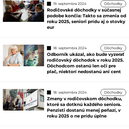
19. septembra 2024
Dôchodky
Rodičovské dôchodky v súčasnej
podobe končia: Takto sa zmenia od
roku 2025, seniori prídu aj o stovky
eur
18. septembra 2024
Dôchodky
Odborník ukázal, ako bude vyzerať
rodičovský dôchodok v roku 2025.
Dôchodcom ostanú len oči pre
plač, niektorí nedostanú ani cent
18. septembra 2024
Dôchodky
Zmeny v rodičovskom dôchodku,
ktoré sa dotknú každého seniora.
Penzisti dostanú menej peňazí, v
roku 2025 o ne prídu úplne