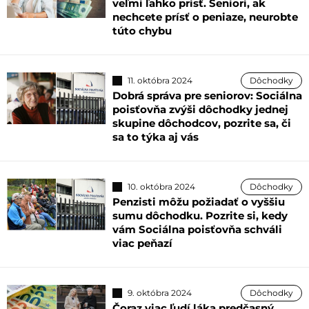
veľmi ľahko prísť. Seniori, ak
nechcete prísť o peniaze, neurobte
túto chybu
11. októbra 2024
Dôchodky
Dobrá správa pre seniorov: Sociálna
poisťovňa zvýši dôchodky jednej
skupine dôchodcov, pozrite sa, či
sa to týka aj vás
10. októbra 2024
Dôchodky
Penzisti môžu požiadať o vyššiu
sumu dôchodku. Pozrite si, kedy
vám Sociálna poisťovňa schváli
viac peňazí
9. októbra 2024
Dôchodky
Čoraz viac ľudí láka predčasný