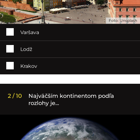
Foto: Unsplash
Varšava
Lodž
Krakov
2 / 10
Najväčším kontinentom podľa
rozlohy je...