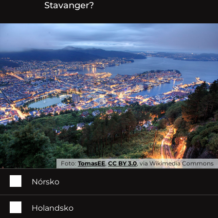
Stavanger?
Foto:
TomasEE
,
CC BY 3.0
, via Wikimedia Commons
Nórsko
Holandsko