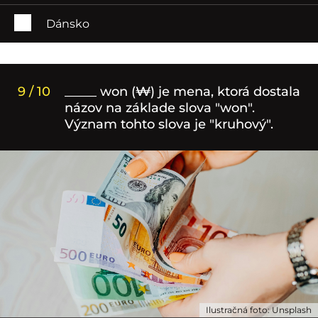
Dánsko
9 / 10
_____ won (₩) je mena, ktorá dostala
názov na základe slova "won".
Význam tohto slova je "kruhový".
Ilustračná foto: Unsplash