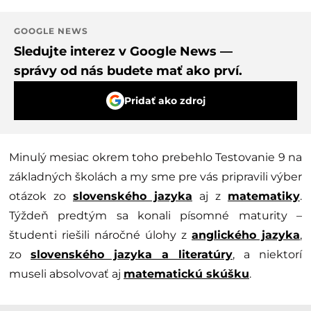
GOOGLE NEWS
Sledujte interez v Google News —
správy od nás budete mať ako prví.
Pridať ako zdroj
Minulý mesiac okrem toho prebehlo Testovanie 9 na
základných školách a my sme pre vás pripravili výber
otázok zo
slovenského jazyka
aj z
matematiky
.
Týždeň predtým sa konali písomné maturity –
študenti riešili náročné úlohy z
anglického jazyka
,
zo
slovenského jazyka a literatúry
, a niektorí
museli absolvovať aj
matematickú skúšku
.