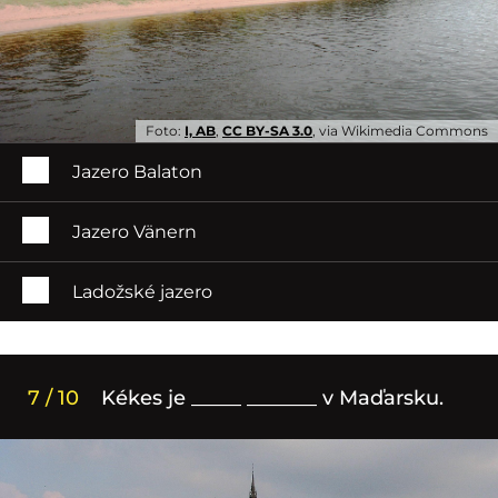
Foto:
I, AB
,
CC BY-SA 3.0
, via Wikimedia Commons
Jazero Balaton
Jazero Vänern
Ladožské jazero
7 / 10
Kékes je _____ _______ v Maďarsku.