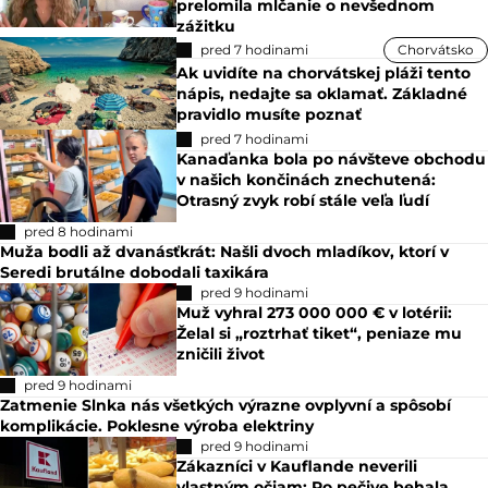
prelomila mlčanie o nevšednom
zážitku
pred 7 hodinami
Chorvátsko
Ak uvidíte na chorvátskej pláži tento
nápis, nedajte sa oklamať. Základné
pravidlo musíte poznať
pred 7 hodinami
Kanaďanka bola po návšteve obchodu
v našich končinách znechutená:
Otrasný zvyk robí stále veľa ľudí
pred 8 hodinami
Muža bodli až dvanásťkrát: Našli dvoch mladíkov, ktorí v
Seredi brutálne dobodali taxikára
pred 9 hodinami
Muž vyhral 273 000 000 € v lotérii:
Želal si „roztrhať tiket“, peniaze mu
zničili život
pred 9 hodinami
Zatmenie Slnka nás všetkých výrazne ovplyvní a spôsobí
komplikácie. Poklesne výroba elektriny
pred 9 hodinami
Zákazníci v Kauflande neverili
vlastným očiam: Po pečive behala