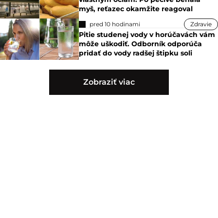
myš, reťazec okamžite reagoval
pred 10 hodinami
Zdravie
Pitie studenej vody v horúčavách vám
môže uškodiť. Odborník odporúča
pridať do vody radšej štipku soli
Zobraziť viac