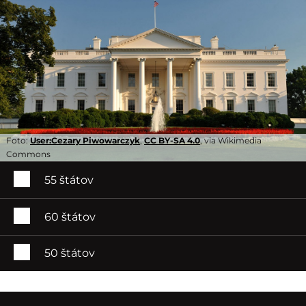
Foto:
User:Cezary Piwowarczyk
,
CC BY-SA 4.0
, via Wikimedia
Commons
55 štátov
60 štátov
50 štátov