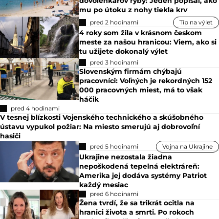
dovolenkárov ryby: Jeden popísal, ako
mu po útoku z nohy tiekla krv
pred 2 hodinami
Tip na výlet
4 roky som žila v krásnom českom
meste za našou hranicou: Viem, ako si
tu užijete dokonalý výlet
pred 3 hodinami
Slovenským firmám chýbajú
pracovníci: Voľných je rekordných 152
000 pracovných miest, má to však
háčik
pred 4 hodinami
V tesnej blízkosti Vojenského technického a skúšobného
ústavu vypukol požiar: Na miesto smerujú aj dobrovoľní
hasiči
pred 5 hodinami
Vojna na Ukrajine
Ukrajine nezostala žiadna
nepoškodená tepelná elektráreň:
Amerika jej dodáva systémy Patriot
každý mesiac
pred 6 hodinami
Žena tvrdí, že sa trikrát ocitla na
hranici života a smrti. Po rokoch