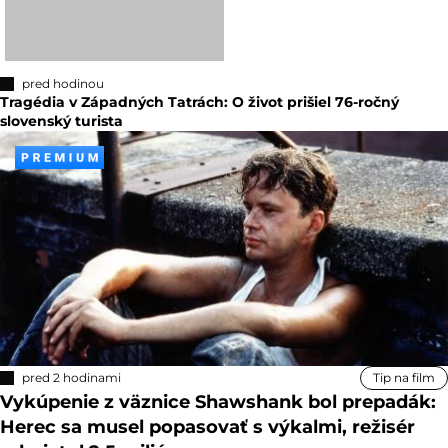
pred hodinou
Tragédia v Západných Tatrách: O život prišiel 76-ročný
slovenský turista
pred 2 hodinami
Tip na film
Vykúpenie z väznice Shawshank bol prepadák:
Herec sa musel popasovať s výkalmi, režisér