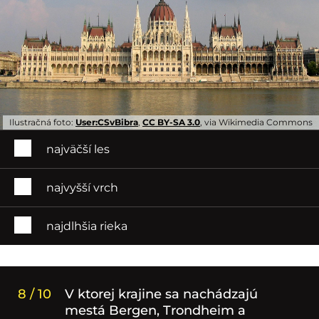
Ilustračná foto:
User:CSvBibra
,
CC BY-SA 3.0
, via Wikimedia Commons
najväčší les
najvyšší vrch
najdlhšia rieka
8 / 10
V ktorej krajine sa nachádzajú
mestá Bergen, Trondheim a