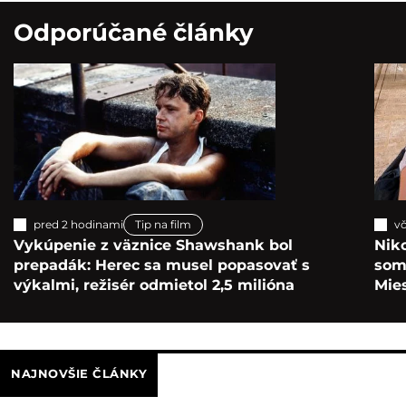
Odporúčané články
pred 2 hodinami
Tip na film
vč
Vykúpenie z väznice Shawshank bol
Nik
prepadák: Herec sa musel popasovať s
som 
výkalmi, režisér odmietol 2,5 milióna
Mie
NAJNOVŠIE ČLÁNKY