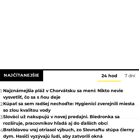
NAJČÍTANEJŠIE
24 hod
7 dní
Najznámejšia pláž v Chorvátsku sa mení: Nikto nevie
1
vysvetliť, čo sa s ňou deje
Kúpať sa sem radšej nechoďte: Hygienici zverejnili miesta
2
so zlou kvalitou vody
Slováci už nakupujú v novej predajni. Biedronka sa
3
rozširuje, pracovníkov hľadá aj do ďalších obcí
Bratislavou vraj otriasol výbuch, zo Slovnaftu stúpa čierny
4
dym. Hasiči vyzývajú ľudí, aby zatvorili okná