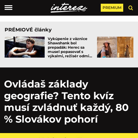
PREMIUM
PRÉMIOVÉ články
Vykúpenie z väznice
Shawshank bol
prepadák: Herec sa
musel popasovať s
výkalmi, režisér odmi...
Ovládaš základy
geografie? Tento kvíz
musí zvládnuť každý, 80
% Slovákov pohorí