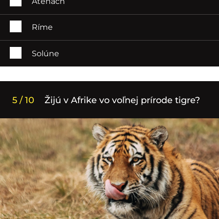
Aténach
Ríme
Solúne
5 / 10
Žijú v Afrike vo voľnej prírode tigre?