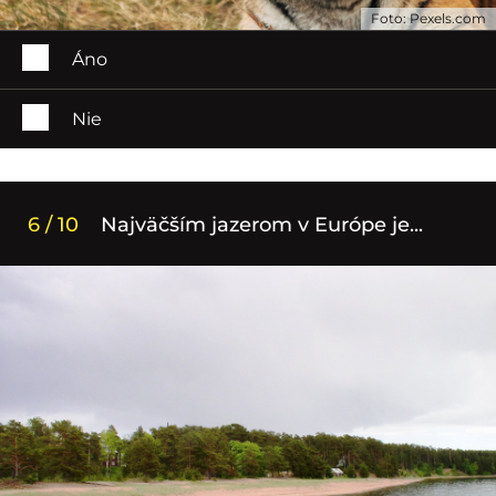
Foto: Pexels.com
Áno
Nie
6 / 10
Najväčším jazerom v Európe je...