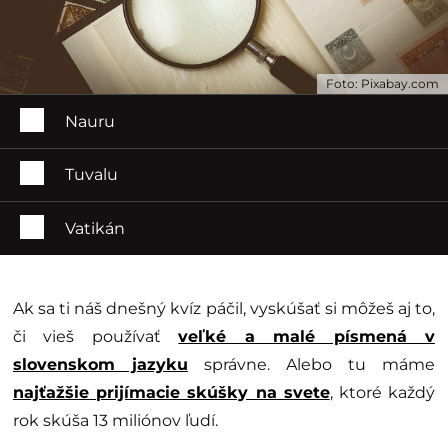
Foto: Pixabay.com
Nauru
Tuvalu
Vatikán
Ak sa ti náš dnešný kvíz páčil, vyskúšať si môžeš aj to,
či vieš používať
veľké a malé písmená v
slovenskom jazyku
správne. Alebo tu máme
najťažšie prijímacie skúšky na svete
, ktoré každý
rok skúša 13 miliónov ľudí.