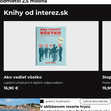
odmietol 2,5 milióna
Knihy od interez.sk
Ako vedieť všetko
Sto
Lepšími otázkami k lepším odpovediam
Peter
16,90 €
19,9
pred 2 hodinami
Letná dovolenka
V obľúbenom rezorte hryzú