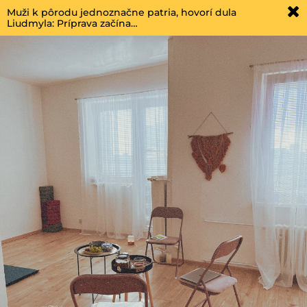
Muži k pôrodu jednoznačne patria, hovorí dula
Liudmyla: Príprava začína…