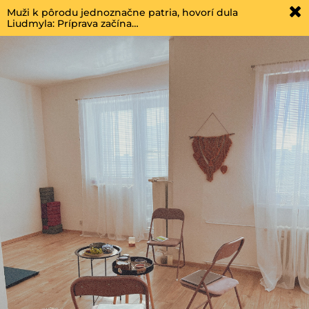
Muži k pôrodu jednoznačne patria, hovorí dula
Liudmyla: Príprava začína…