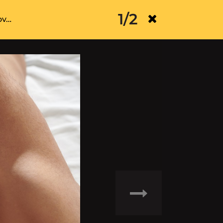
1/2
ov…