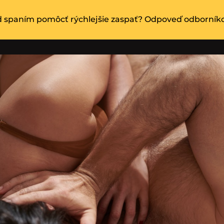
 spaním pomôcť rýchlejšie zaspať? Odpoveď odborník