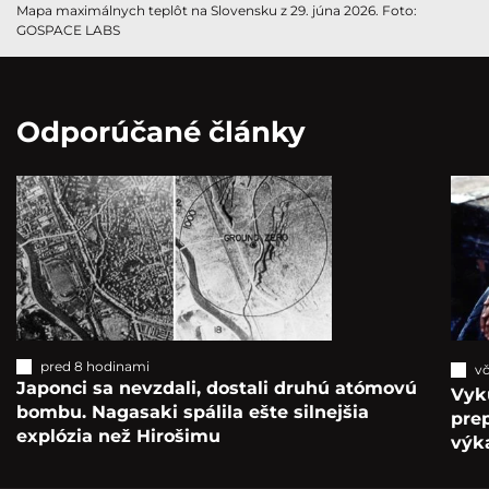
Mapa maximálnych teplôt na Slovensku z 29. júna 2026. Foto:
GOSPACE LABS
Odporúčané články
pred 8 hodinami
vč
Japonci sa nevzdali, dostali druhú atómovú
Vyk
bombu. Nagasaki spálila ešte silnejšia
pre
explózia než Hirošimu
výka