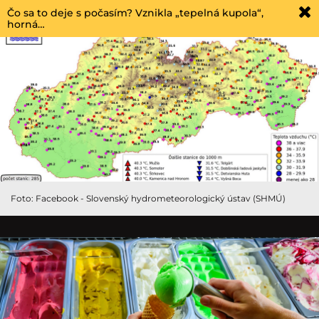
Čo sa to deje s počasím? Vznikla „tepelná kupola“,
horná…
Foto: Facebook - Slovenský hydrometeorologický ústav (SHMÚ)