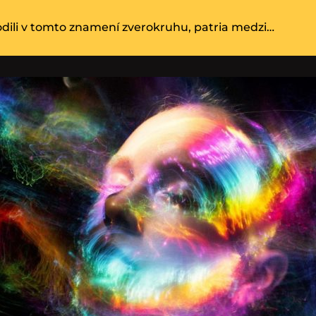
rodili v tomto znamení zverokruhu, patria medzi…