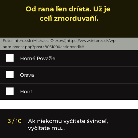
Foto: interez.sk (Michaela Olexová)https://www.interez.sk/wp-
admin/post.php?post=805100&action=edit#
Horné Považie
Orava
Hont
3 / 10
Ak niekomu vyčítate švindeľ,
vyčítate mu...