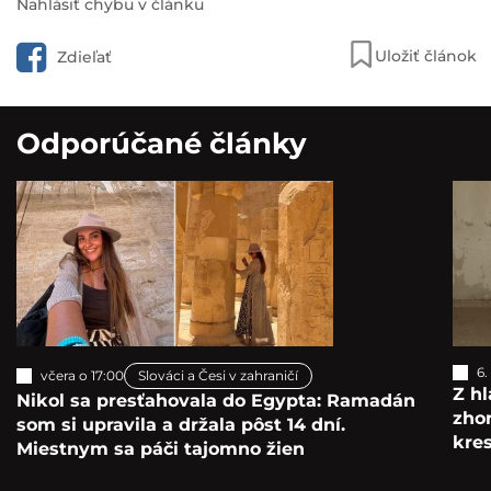
Nahlásiť chybu v článku
Uložiť článok
Zdieľať
Odporúčané články
6.
včera o 17:00
Slováci a Česi v zahraničí
Z hl
Nikol sa presťahovala do Egypta: Ramadán
zho
som si upravila a držala pôst 14 dní.
kre
Miestnym sa páči tajomno žien