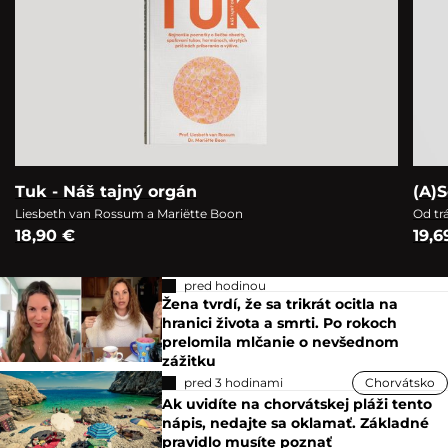
Tuk - Náš tajný orgán
(A)S
Liesbeth van Rossum a Mariëtte Boon
Od tr
18,90 €
19,6
pred hodinou
Žena tvrdí, že sa trikrát ocitla na
hranici života a smrti. Po rokoch
prelomila mlčanie o nevšednom
zážitku
pred 3 hodinami
Chorvátsko
Ak uvidíte na chorvátskej pláži tento
nápis, nedajte sa oklamať. Základné
pravidlo musíte poznať