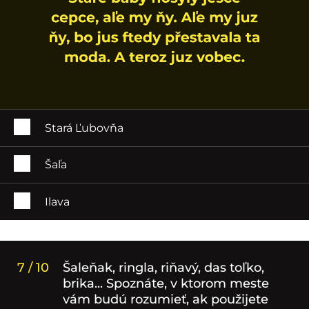
Stará Ľubovňa
Šaľa
Ilava
7 / 10
Šaleňak, ringla, riňavý, das toľko,
brika... Spoznáte, v ktorom meste
vám budú rozumieť, ak použijete