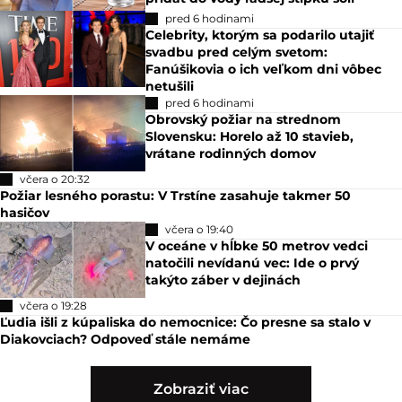
pred 6 hodinami
Celebrity, ktorým sa podarilo utajiť
svadbu pred celým svetom:
Fanúšikovia o ich veľkom dni vôbec
netušili
pred 6 hodinami
Obrovský požiar na strednom
Slovensku: Horelo až 10 stavieb,
vrátane rodinných domov
včera o 20:32
Požiar lesného porastu: V Trstíne zasahuje takmer 50
hasičov
včera o 19:40
V oceáne v hĺbke 50 metrov vedci
natočili nevídanú vec: Ide o prvý
takýto záber v dejinách
včera o 19:28
Ľudia išli z kúpaliska do nemocnice: Čo presne sa stalo v
Diakovciach? Odpoveď stále nemáme
Zobraziť viac