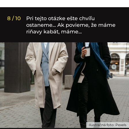
8 / 10
Pri tejto otázke ešte chvíľu
ostaneme... Ak povieme, že máme
riňavy kabát, máme...
Ilustračná foto: Pexels