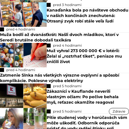
pred 3 hodinami
Kanaďanka bola po návšteve obchodu
v našich končinách znechutená:
Otrasný zvyk robí stále veľa ľudí
pred 4 hodinami
Muža bodli až dvanásťkrát: Našli dvoch mladíkov, ktorí v
Seredi brutálne dobodali taxikára
pred 4 hodinami
Muž vyhral 273 000 000 € v lotérii:
Želal si „roztrhať tiket“, peniaze mu
zničili život
pred 4 hodinami
Zatmenie Slnka nás všetkých výrazne ovplyvní a spôsobí
komplikácie. Poklesne výroba elektriny
pred 5 hodinami
Zákazníci v Kauflande neverili
vlastným očiam: Po pečive behala
myš, reťazec okamžite reagoval
pred 5 hodinami
Zdravie
Pitie studenej vody v horúčavách vám
môže uškodiť. Odborník odporúča
pridať do vody radšej štipku soli