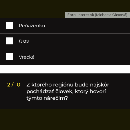
Foto: interez.sk (Michaela Olexová)
Peňaženku
Ústa
Vrecká
2 / 10
Z ktorého regiónu bude najskôr
pochádzať človek, ktorý hovorí
týmto nárečím?