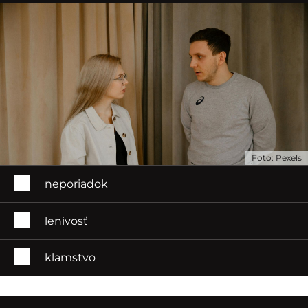
Foto: Pexels
neporiadok
lenivosť
klamstvo