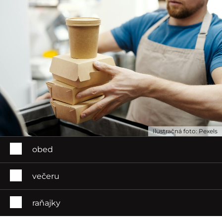
Ilustračná foto: Pexels
obed
večeru
raňajky