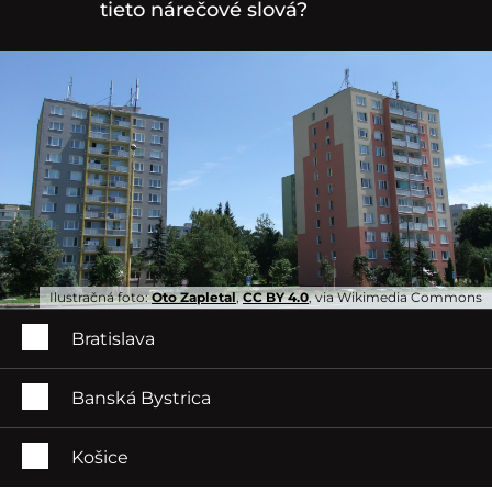
tieto nárečové slová?
Ilustračná foto:
Oto Zapletal
,
CC BY 4.0
, via Wikimedia Commons
Bratislava
Banská Bystrica
Košice