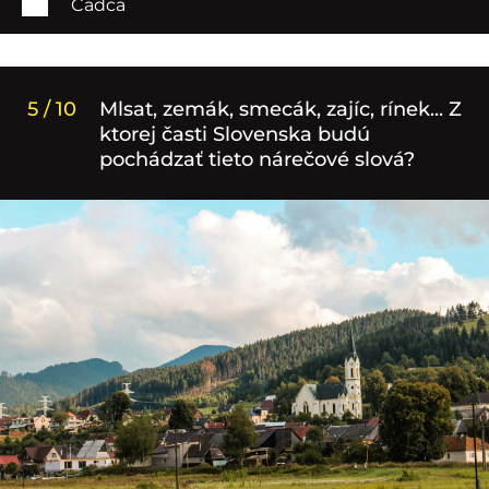
Čadca
5 / 10
Mlsat, zemák, smecák, zajíc, rínek... Z
ktorej časti Slovenska budú
pochádzať tieto nárečové slová?