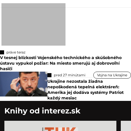
práve teraz
V tesnej blízkosti Vojenského technického a skúšobného
ústavu vypukol požiar: Na miesto smerujú aj dobrovoľní
hasiči
pred 27 minútami
Vojna na Ukrajine
Ukrajine nezostala žiadna
nepoškodená tepelná elektráreň:
Amerika jej dodáva systémy Patriot
každý mesiac
Knihy od interez.sk