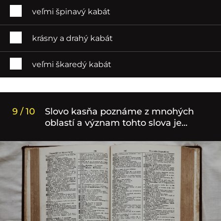
veľmi špinavý kabát
krásny a drahý kabát
veľmi škaredý kabát
9 / 10
Slovo kasňa poznáme z mnohých
oblastí a význam tohto slova je...