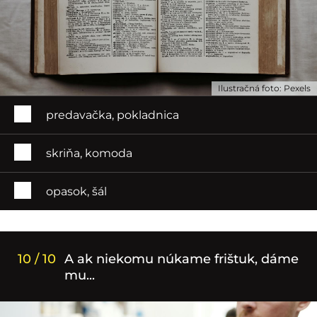
Ilustračná foto: Pexels
predavačka, pokladnica
skriňa, komoda
opasok, šál
10 / 10
A ak niekomu núkame frištuk, dáme
mu...