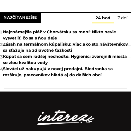
NAJČÍTANEJŠIE
24 hod
7 dní
Najznámejšia pláž v Chorvátsku sa mení: Nikto nevie
1
vysvetliť, čo sa s ňou deje
Zásah na termálnom kúpalisku: Viac ako sto návštevníkov
2
sa sťažuje na zdravotné ťažkosti
Kúpať sa sem radšej nechoďte: Hygienici zverejnili miesta
3
so zlou kvalitou vody
Slováci už nakupujú v novej predajni. Biedronka sa
4
rozširuje, pracovníkov hľadá aj do ďalších obcí