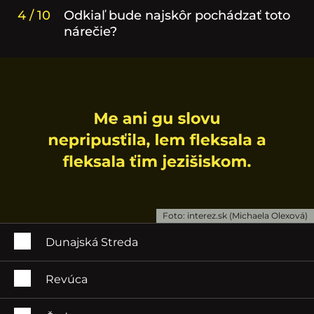
4 / 10
Odkiaľ bude najskôr pochádzať toto
nárečie?
Foto: interez.sk (Michaela Olexová)
Dunajská Streda
Revúca