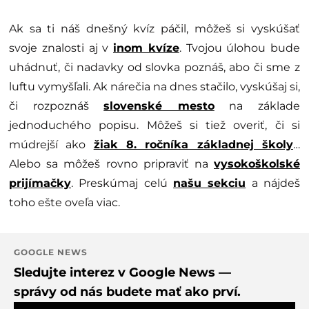
Ak sa ti náš dnešný kvíz páčil, môžeš si vyskúšať
svoje znalosti aj v
inom kvíze
. Tvojou úlohou bude
uhádnuť, či nadavky od slovka poznáš, abo či sme z
luftu vymyšľali. Ak nárečia na dnes stačilo, vyskúšaj si,
či rozpoznáš
slovenské mesto
na základe
jednoduchého popisu. Môžeš si tiež overiť, či si
múdrejší ako
žiak 8. ročníka základnej školy
…
Alebo sa môžeš rovno pripraviť na
vysokoškolské
prijímačky
. Preskúmaj celú
našu sekciu
a nájdeš
toho ešte oveľa viac.
GOOGLE NEWS
Sledujte interez v Google News —
správy od nás budete mať ako prví.