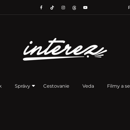
P
k
Správy
Cestovanie
Veda
Filmy a se