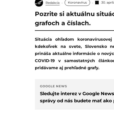
Koronavírus
30. aprí
Redakcia
Pozrite si aktuálnu situ
grafoch a číslach.
Situácia ohľadom koronavírusovej pandémie sa mení z minúty na minútu
kdekoľvek na svete, Slovensko ne
prináša aktuálne informácie o nový
COVID-19 v samostatných článko
pridávame aj prehľadné grafy.
GOOGLE NEWS
Sledujte interez v Google New
správy od nás budete mať ako p