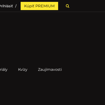
rihlásiť
Kúpiť PREMIUM
riály
Kvízy
Zaujímavosti