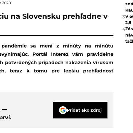
la 2020
zná
Kau
áciu na Slovensku prehľadne v
V e
3
2,5
Zás
4
náv
ťaž
vynímajúc. Portál Interez vám pravidelne
ch potvrdených prípadoch nakazenia vírusom
ch, teraz k tomu pre lepšiu prehľadnosť
s —
Pridať ako zdroj
rví.