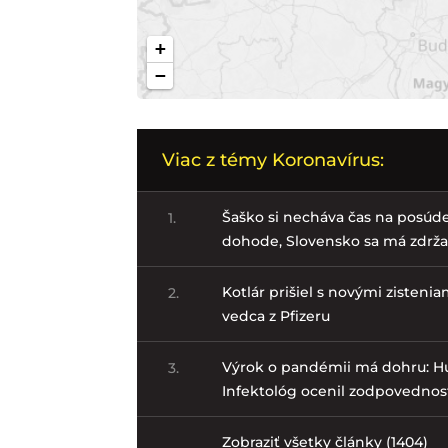
Viac z témy Koronavírus:
Šaško si necháva čas na posúd
1.
dohode, Slovensko sa má zdrža
Kotlár prišiel s novými zisteni
2.
vedca z Pfizeru
Výrok o pandémii má dohru: Hulia
3.
Infektológ ocenil zodpovednos
Zobraziť všetky články (1404)