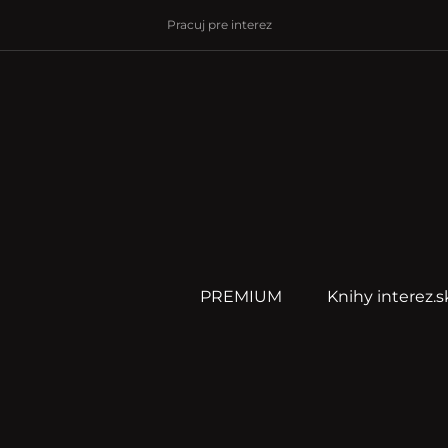
Pracuj pre interez
PREMIUM
Knihy interez.s