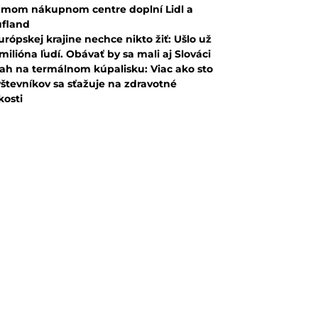
mom nákupnom centre doplní Lidl a
fland
urópskej krajine nechce nikto žiť: Ušlo už
 milióna ľudí. Obávať by sa mali aj Slováci
ah na termálnom kúpalisku: Viac ako sto
števníkov sa sťažuje na zdravotné
kosti