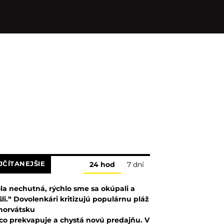
JČÍTANEJŠIE
24 hod
7 dní
la nechutná, rýchlo sme sa okúpali a
šli.“ Dovolenkári kritizujú populárnu pláž
horvátsku
co prekvapuje a chystá novú predajňu. V