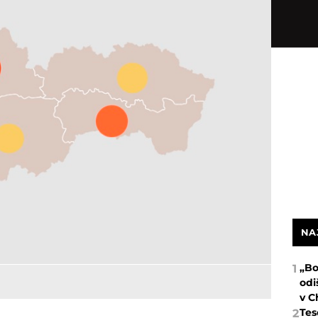
NA
„Bo
1
odi
v C
Tes
2