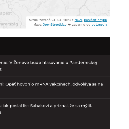
enie: V Ženeve bude hlasovanie o Pandemickej
ť
ami: Opäť hovorí o mRNA vakcínach, odvoláva sa na
k poslal list Sabakovi a priznal, že sa mýlil.
ť