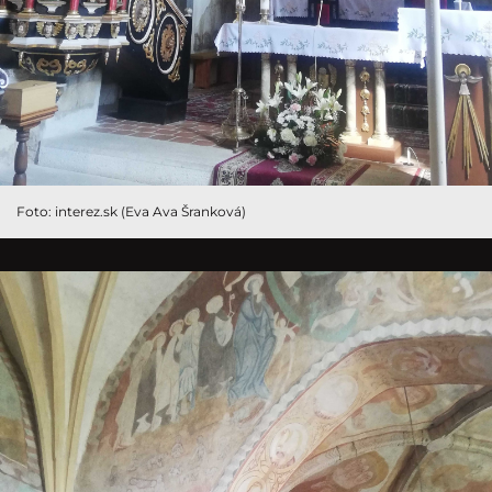
Foto: interez.sk (Eva Ava Šranková)