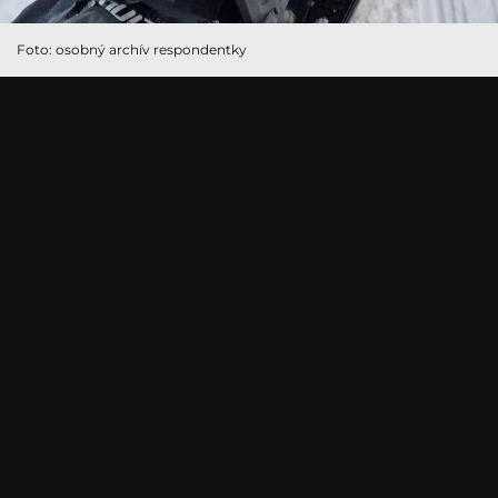
Foto: osobný archív respondentky