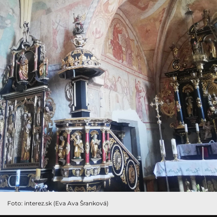
Foto: interez.sk (Eva Ava Šranková)