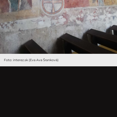
Foto: interez.sk (Eva Ava Šranková)