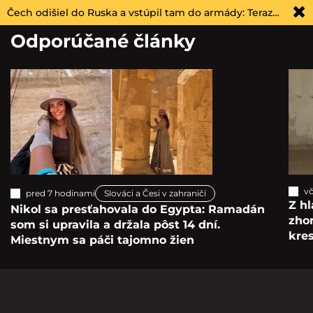
Čech odišiel do Ruska a vstúpil tam do armády: Teraz…
Odporúčané články
vč
pred 7 hodinami
Slováci a Česi v zahraničí
Z hl
Nikol sa presťahovala do Egypta: Ramadán
zho
som si upravila a držala pôst 14 dní.
kre
Miestnym sa páči tajomno žien