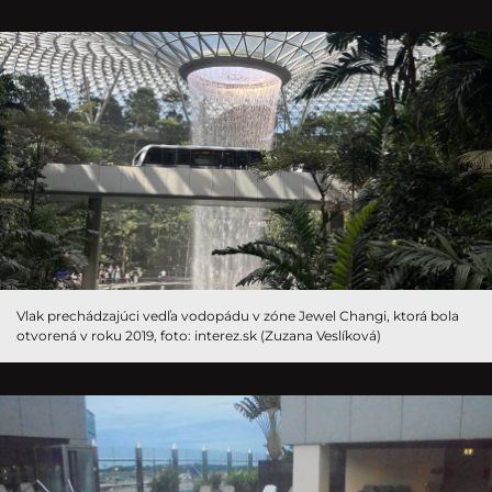
Vlak prechádzajúci vedľa vodopádu v zóne Jewel Changi, ktorá bola
otvorená v roku 2019, foto: interez.sk (Zuzana Veslíková)