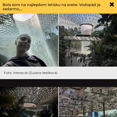
Bola som na najlepšom letisku na svete: Vodopád je
zadarmo,…
Foto: interez.sk (Zuzana Veslíková)