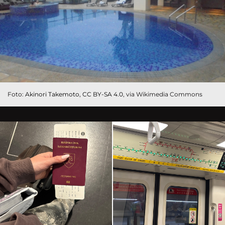
Foto:
Akinori Takemoto
,
CC BY-SA 4.0
, via Wikimedia Commons