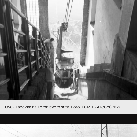
1956 - Lanovka na Lomnickom štíte. Foto: FORTEPAN/GYÖNGYI