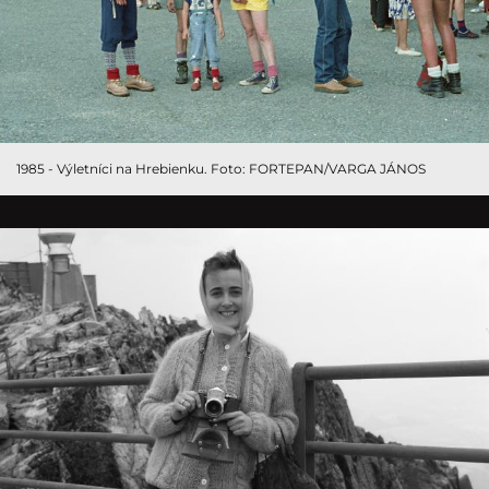
1985 - Výletníci na Hrebienku. Foto: FORTEPAN/VARGA JÁNOS