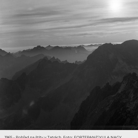
1965 - Pohľad na štíty v Tatrách. Foto: FORTEPAN/GYULA NAGY