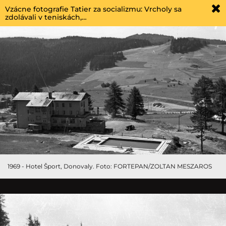
Vzácne fotografie Tatier za socializmu: Vrcholy sa
zdolávali v teniskách,…
1969 - Hotel Šport, Donovaly. Foto: FORTEPAN/ZOLTAN MESZAROS