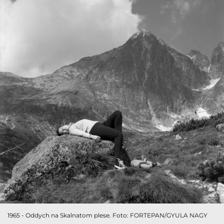
1965 - Oddych na Skalnatom plese. Foto: FORTEPAN/GYULA NAGY