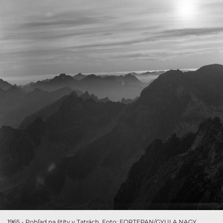
1965 - Pohľad na štíty v Tatrách. Foto: FORTEPAN/GYULA NAGY