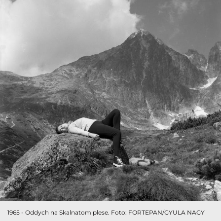
1965 - Oddych na Skalnatom plese. Foto: FORTEPAN/GYULA NAGY