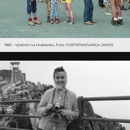
1985 - Výletníci na Hrebienku. Foto: FORTEPAN/VARGA JÁNOS