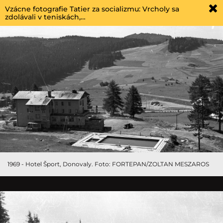
Vzácne fotografie Tatier za socializmu: Vrcholy sa
zdolávali v teniskách,…
1969 - Hotel Šport, Donovaly. Foto: FORTEPAN/ZOLTAN MESZAROS