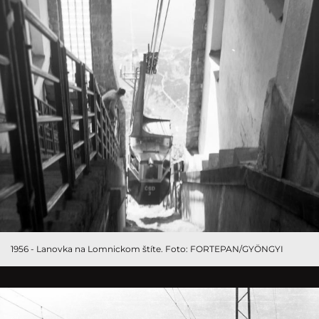
1956 - Lanovka na Lomnickom štíte. Foto: FORTEPAN/GYÖNGYI