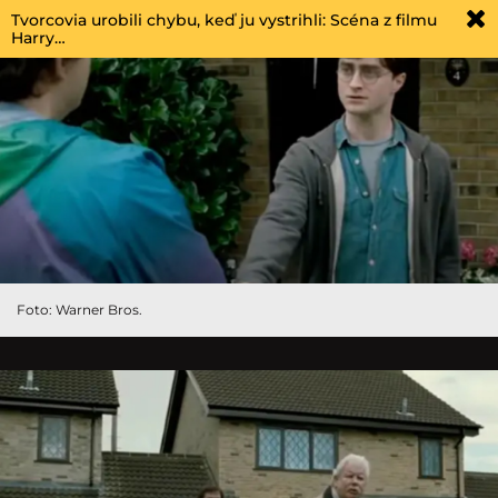
Tvorcovia urobili chybu, keď ju vystrihli: Scéna z filmu
Harry…
Foto: Warner Bros.