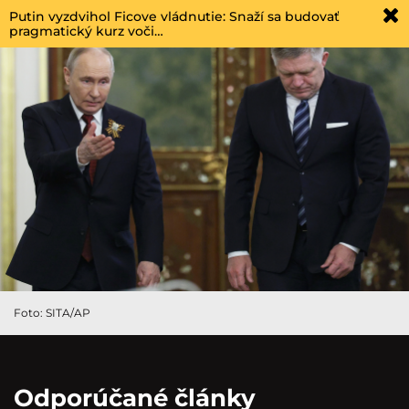
Putin vyzdvihol Ficove vládnutie: Snaží sa budovať
pragmatický kurz voči…
Foto: SITA/AP
Odporúčané články