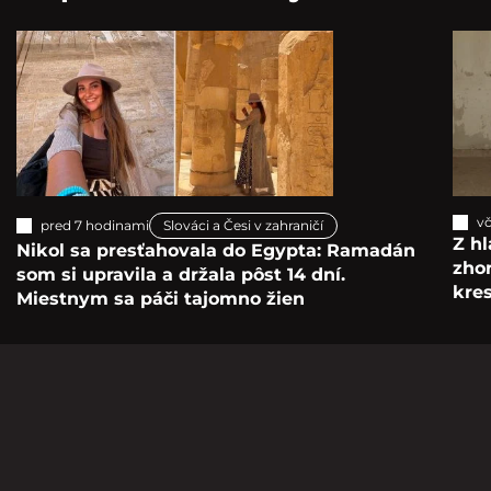
vč
pred 7 hodinami
Slováci a Česi v zahraničí
Z hl
Nikol sa presťahovala do Egypta: Ramadán
zho
som si upravila a držala pôst 14 dní.
kre
Miestnym sa páči tajomno žien