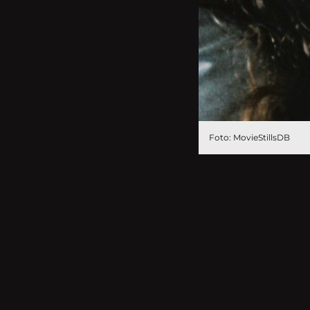
Foto: MovieStillsDB