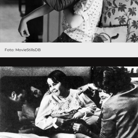
Foto: MovieStillsDB