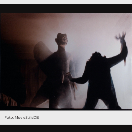
Foto: MovieStillsDB