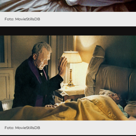
Foto: MovieStillsDB
Foto: MovieStillsDB