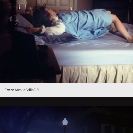
Foto: MovieStillsDB