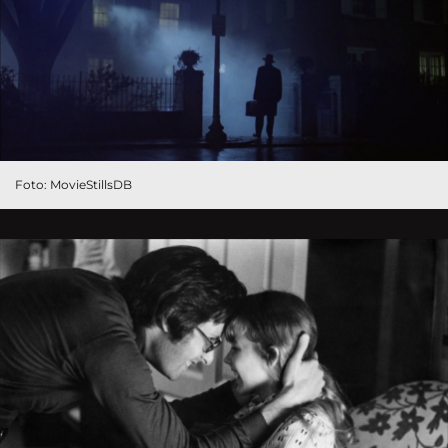
Foto: MovieStillsDB