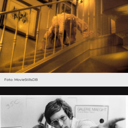
Foto: MovieStillsDB