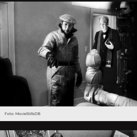
Foto: MovieStillsDB