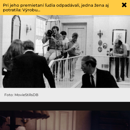
Pri jeho premietaní ľudia odpadávali, jedna žena aj
potratila: Výrobu…
Foto: MovieStillsDB