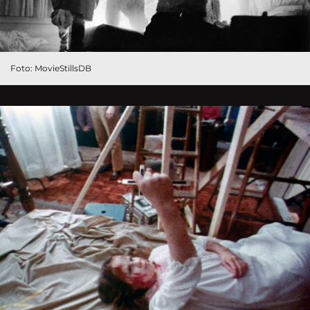
Foto: MovieStillsDB