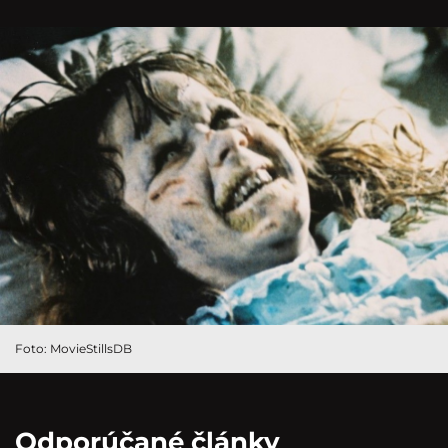
Foto: MovieStillsDB
Odporúčané články