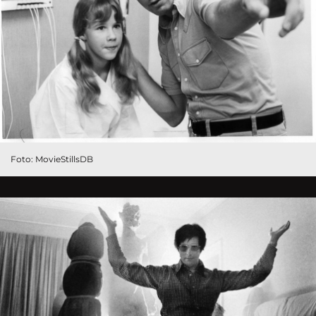
Foto: MovieStillsDB