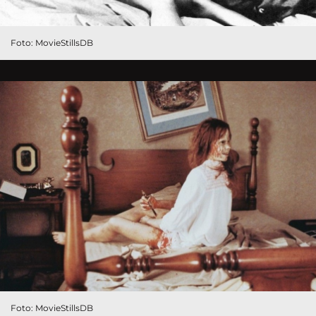
Foto: MovieStillsDB
Foto: MovieStillsDB