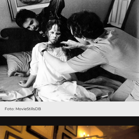
Foto: MovieStillsDB