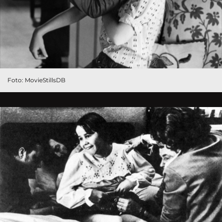
Foto: MovieStillsDB