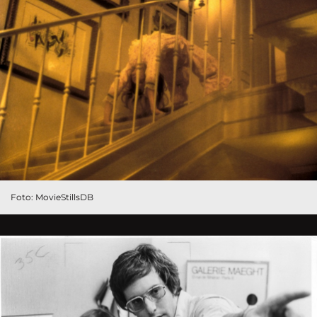
Foto: MovieStillsDB