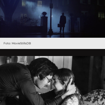
Foto: MovieStillsDB