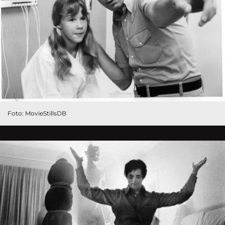
Foto: MovieStillsDB