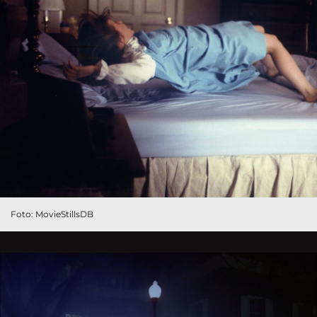
Foto: MovieStillsDB