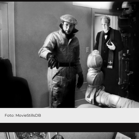
Foto: MovieStillsDB