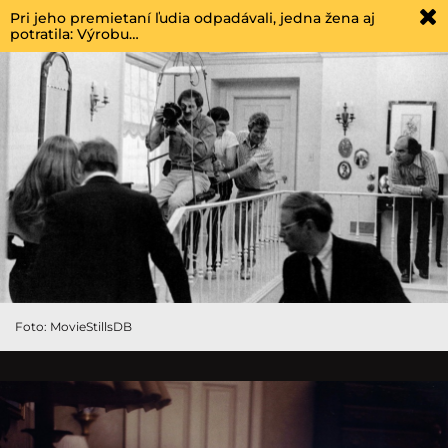
Pri jeho premietaní ľudia odpadávali, jedna žena aj
potratila: Výrobu…
Foto: MovieStillsDB