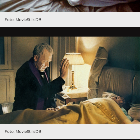
Foto: MovieStillsDB
Foto: MovieStillsDB