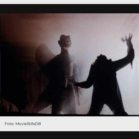
Foto: MovieStillsDB