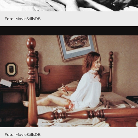
Foto: MovieStillsDB
Foto: MovieStillsDB