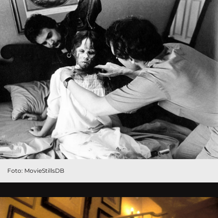
Foto: MovieStillsDB