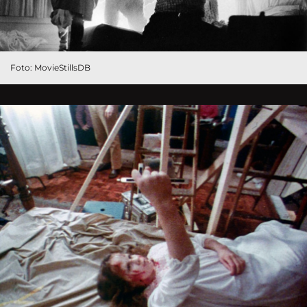
Foto: MovieStillsDB