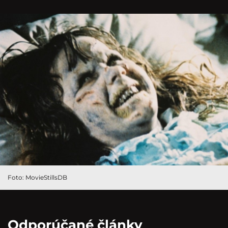
Foto: MovieStillsDB
Odporúčané články