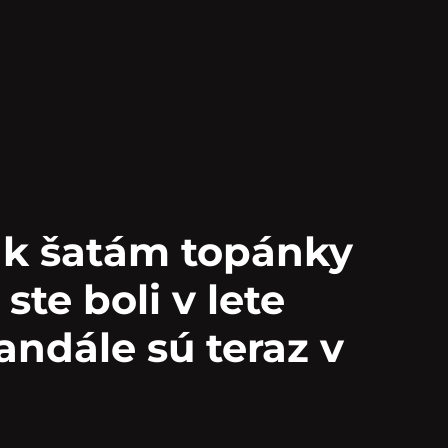
 k šatám topánky
ste boli v lete
sandále sú teraz v