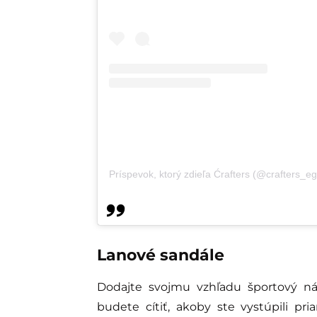
Príspevok, ktorý zdieľa Ćrafters (@crafters_eg
Lanové sandále
Dodajte svojmu vzhľadu športový n
budete cítiť, akoby ste vystúpili p