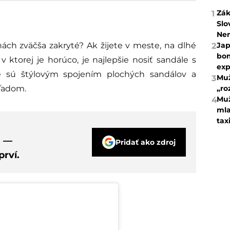
Zák
1
Slo
Ne
Jap
2
bom
v ktorej je horúco, je najlepšie nosiť sandále s
exp
e sú štýlovým spojením plochých sandálov a
Muž
3
„ro
ľadom.
Muž
4
mla
tax
s —
Pridať ako zdroj
rví.