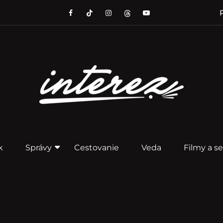
P
k
Správy
Cestovanie
Veda
Filmy a se