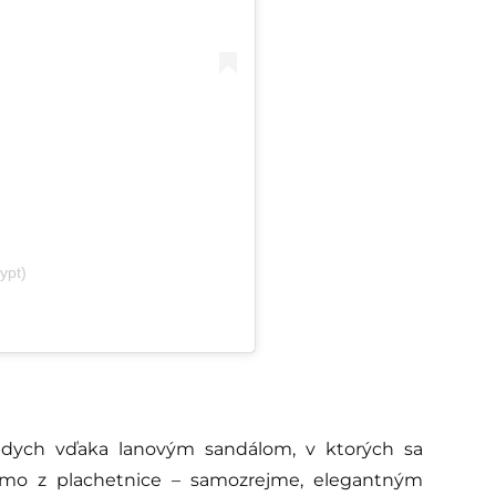
ypt)
ádych vďaka lanovým sandálom, v ktorých sa
riamo z plachetnice – samozrejme, elegantným