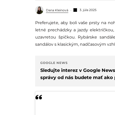
3. júla 2025
Dana Kleinová
Preferujete, aby boli vaše prsty na nohách zväčša zakryté? Ak žijete v meste, na dlhé
letné prechádzky a jazdy električkou, 
uzavretou špičkou. Rybárske sandál
sandálov s klasickým, nadčasovým vzh
GOOGLE NEWS
Sledujte interez v Google New
správy od nás budete mať ako p