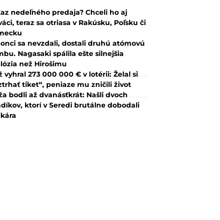
az nedeľného predaja? Chceli ho aj
váci, teraz sa otriasa v Rakúsku, Poľsku či
mecku
onci sa nevzdali, dostali druhú atómovú
bu. Nagasaki spálila ešte silnejšia
lózia než Hirošimu
 vyhral 273 000 000 € v lotérii: Želal si
ztrhať tiket“, peniaze mu zničili život
a bodli až dvanásťkrát: Našli dvoch
díkov, ktorí v Seredi brutálne dobodali
ikára