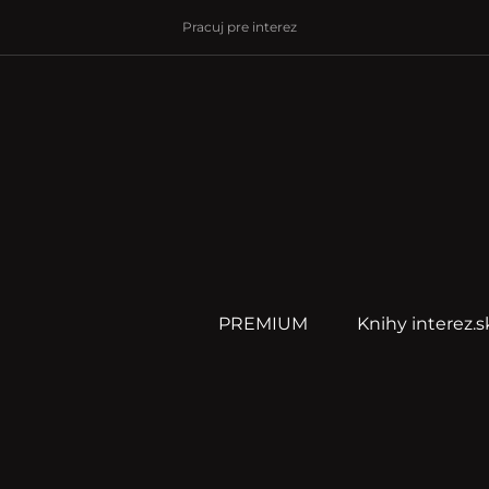
Pracuj pre interez
PREMIUM
Knihy interez.s