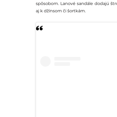
spôsobom. Lanové sandále dodajú štr
aj k džínsom či šortkám.