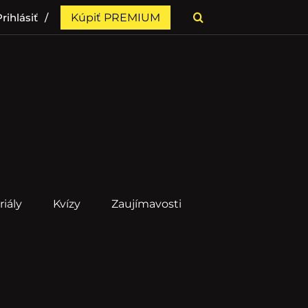
rihlásiť
Kúpiť PREMIUM
riály
Kvízy
Zaujímavosti