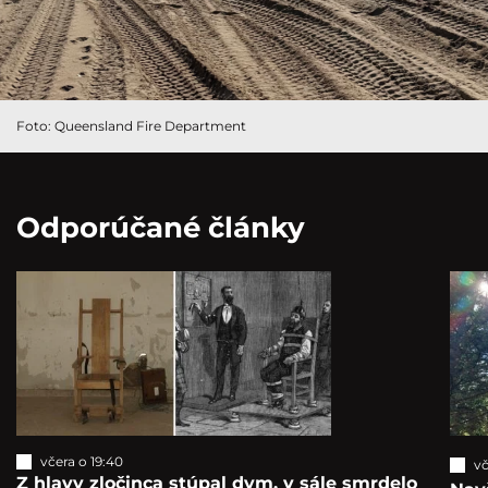
Foto: Queensland Fire Department
Odporúčané články
včera o 19:40
vč
Z hlavy zločinca stúpal dym, v sále smrdelo