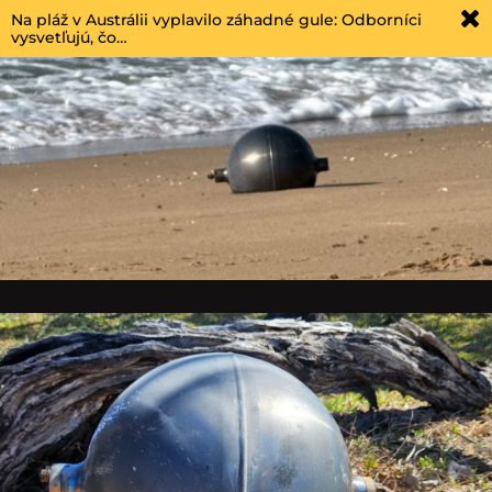
Na pláž v Austrálii vyplavilo záhadné gule: Odborníci
vysvetľujú, čo…