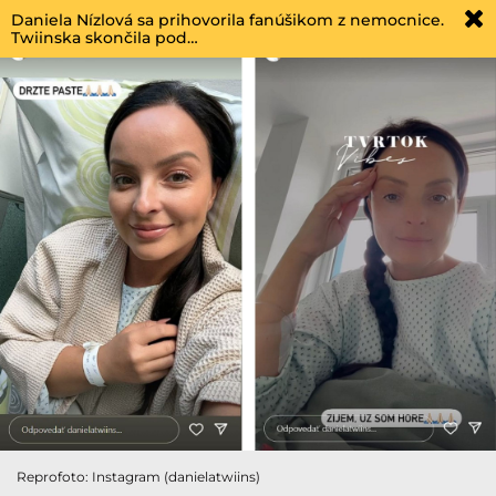
Daniela Nízlová sa prihovorila fanúšikom z nemocnice.
Twiinska skončila pod…
Reprofoto: Instagram (danielatwiins)