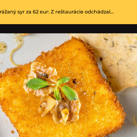
ážaný syr za 62 eur: Z reštaurácie odchádzal…