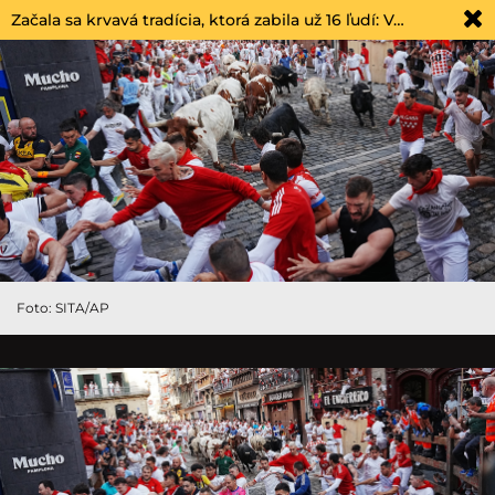
Začala sa krvavá tradícia, ktorá zabila už 16 ľudí: V…
Foto: SITA/AP