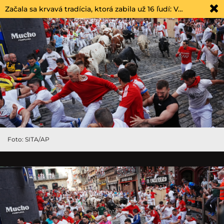
Začala sa krvavá tradícia, ktorá zabila už 16 ľudí: V…
Foto: SITA/AP