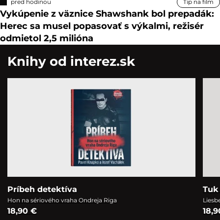
pred hodinou
Tip na film
Vykúpenie z väznice Shawshank bol prepadák:
Herec sa musel popasovať s výkalmi, režisér
odmietol 2,5 milióna
Knihy od interez.sk
Príbeh detektíva
Tuk 
Hon na sériového vraha Ondreja Riga
Liesb
18,90 €
18,9