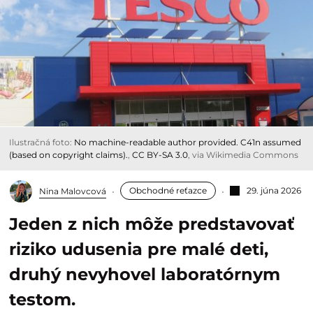
Ilustračná foto:
No machine-readable author provided. C41n assumed
(based on copyright claims).
,
CC BY-SA 3.0
, via Wikimedia Commons
Obchodné reťazce
29. júna 2026
Nina Malovcová
Jeden z nich môže predstavovať
riziko udusenia pre malé deti,
druhý nevyhovel laboratórnym
testom.