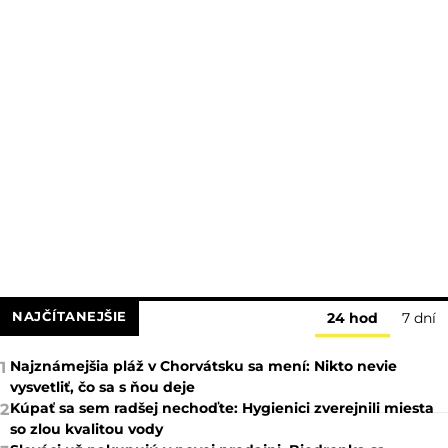
NAJČÍTANEJŠIE
24 hod
7 dní
Najznámejšia pláž v Chorvátsku sa mení: Nikto nevie
1
vysvetliť, čo sa s ňou deje
Kúpať sa sem radšej nechoďte: Hygienici zverejnili miesta
2
so zlou kvalitou vody