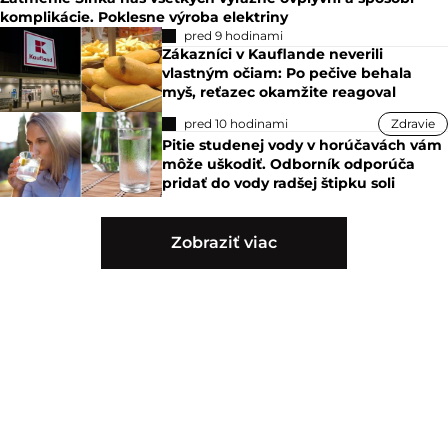
komplikácie. Poklesne výroba elektriny
pred 9 hodinami
Zákazníci v Kauflande neverili
vlastným očiam: Po pečive behala
myš, reťazec okamžite reagoval
pred 10 hodinami
Zdravie
Pitie studenej vody v horúčavách vám
môže uškodiť. Odborník odporúča
pridať do vody radšej štipku soli
Zobraziť viac