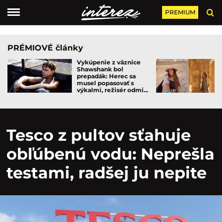
PREMIUM
PRÉMIOVÉ články
Vykúpenie z väznice
Shawshank bol
prepadák: Herec sa
musel popasovať s
výkalmi, režisér odmi...
Tesco z pultov sťahuje
obľúbenú vodu: Neprešla
testami, radšej ju nepite