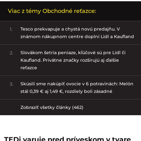
Viac z témy Obchodné reťazce:
Tesco prekvapuje a chystá novú predajňu. V
1.
známom nákupnom centre doplní Lidl a Kaufland
Slovákom šetria peniaze, kľúčové sú pre Lidl či
2.
Kaufland. Privátne značky rozširujú aj ďalšie
reťazce
Skúsili sme nakúpiť ovocie v 6 potravinách: Melón
3.
stál 0,39 € aj 1,49 €, rozdiely boli zásadné
Zobraziť všetky články (462)
TEDi varuje pred príveskom v tvare