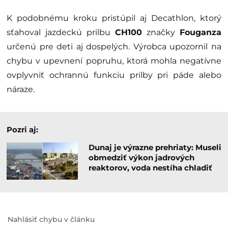
K podobnému kroku pristúpil aj Decathlon, ktorý
sťahoval jazdeckú prilbu
CH100
značky
Fouganza
určenú pre deti aj dospelých. Výrobca upozornil na
chybu v upevnení popruhu, ktorá mohla negatívne
ovplyvniť ochrannú funkciu prilby pri páde alebo
náraze.
Pozri aj:
Dunaj je výrazne prehriaty: Museli
obmedziť výkon jadrových
reaktorov, voda nestíha chladiť
Nahlásiť chybu v článku