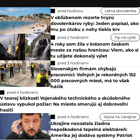
pred hodinou
Letná dovolenka
V obľúbenom rezorte hryzú
dovolenkárov ryby: Jeden popísal, ako
mu po útoku z nohy tiekla krv
pred 2 hodinami
Tip na výlet
4 roky som žila v krásnom českom
meste za našou hranicou: Viem, ako si
tu užijete dokonalý výlet
pred 3 hodinami
Slovenským firmám chýbajú
pracovníci: Voľných je rekordných 152
000 pracovných miest, má to však
háčik
pred 4 hodinami
V tesnej blízkosti Vojenského technického a skúšobného
ústavu vypukol požiar: Na miesto smerujú aj dobrovoľní
hasiči
pred 4 hodinami
Vojna na Ukrajine
Ukrajine nezostala žiadna
nepoškodená tepelná elektráreň:
Amerika jej dodáva systémy Patriot