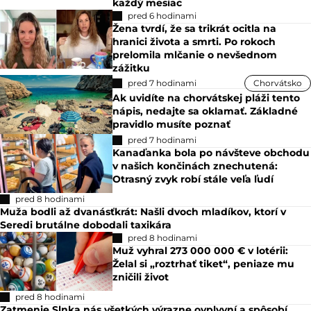
každý mesiac
pred 6 hodinami
Žena tvrdí, že sa trikrát ocitla na
hranici života a smrti. Po rokoch
prelomila mlčanie o nevšednom
zážitku
pred 7 hodinami
Chorvátsko
Ak uvidíte na chorvátskej pláži tento
nápis, nedajte sa oklamať. Základné
pravidlo musíte poznať
pred 7 hodinami
Kanaďanka bola po návšteve obchodu
v našich končinách znechutená:
Otrasný zvyk robí stále veľa ľudí
pred 8 hodinami
Muža bodli až dvanásťkrát: Našli dvoch mladíkov, ktorí v
Seredi brutálne dobodali taxikára
pred 8 hodinami
Muž vyhral 273 000 000 € v lotérii:
Želal si „roztrhať tiket“, peniaze mu
zničili život
pred 8 hodinami
Zatmenie Slnka nás všetkých výrazne ovplyvní a spôsobí