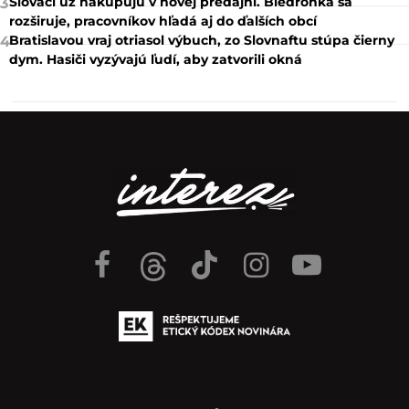
Slováci už nakupujú v novej predajni. Biedronka sa
3
rozširuje, pracovníkov hľadá aj do ďalších obcí
Bratislavou vraj otriasol výbuch, zo Slovnaftu stúpa čierny
4
dym. Hasiči vyzývajú ľudí, aby zatvorili okná