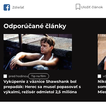
Uložiť článok
Zdieľať
Odporúčané články
pred hodinou
Tip na film
vč
Vykúpenie z väznice Shawshank bol
Nik
prepadák: Herec sa musel popasovať s
som 
výkalmi, režisér odmietol 2,5 milióna
Mie