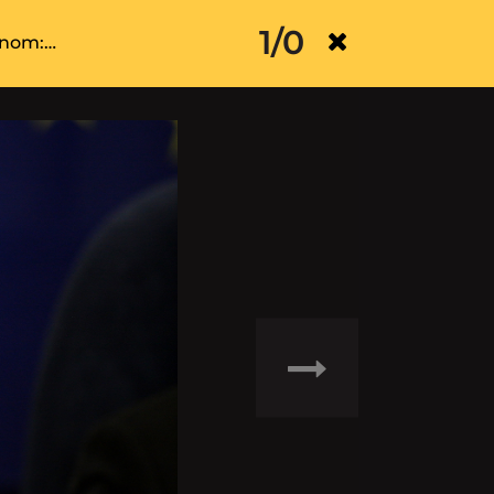
1/0
konom:…