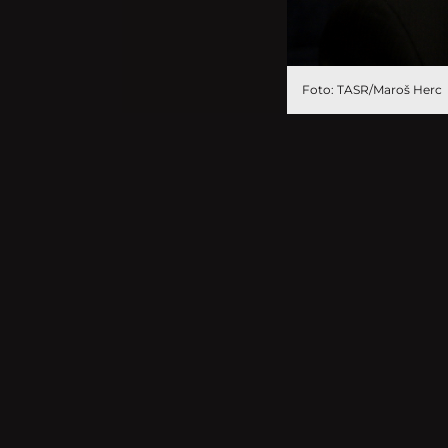
Foto: TASR/Maroš Herc