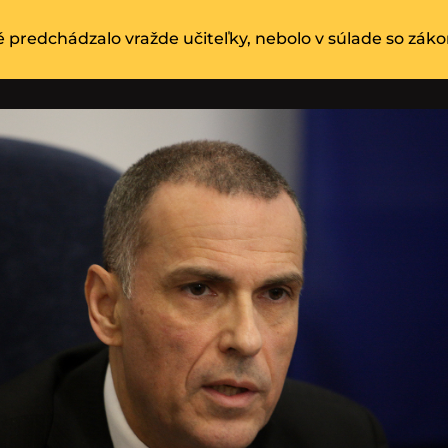
é predchádzalo vražde učiteľky, nebolo v súlade so zá