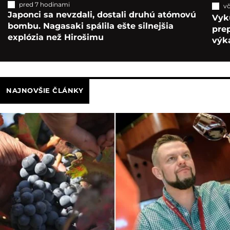
pred 7 hodinami
vč
Japonci sa nevzdali, dostali druhú atómovú
Vyk
bombu. Nagasaki spálila ešte silnejšia
pre
explózia než Hirošimu
výka
NAJNOVŠIE ČLÁNKY