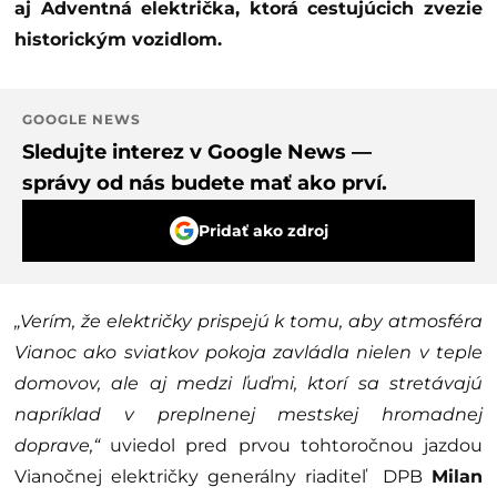
aj Adventná električka, ktorá cestujúcich zvezie
historickým vozidlom.
GOOGLE NEWS
Sledujte interez v Google News —
správy od nás budete mať ako prví.
Pridať ako zdroj
„Verím, že električky prispejú k tomu, aby atmosféra
Vianoc ako sviatkov pokoja zavládla nielen v teple
domovov, ale aj medzi ľuďmi, ktorí sa stretávajú
napríklad v preplnenej mestskej hromadnej
doprave,“
uviedol pred prvou tohtoročnou jazdou
Vianočnej električky generálny riaditeľ DPB
Milan