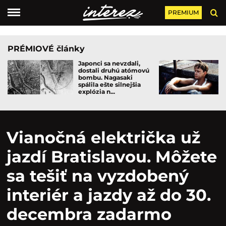
PREMIUM
PRÉMIOVÉ články
Japonci sa nevzdali,
dostali druhú atómovú
bombu. Nagasaki
spálila ešte silnejšia
explózia n...
Vianočná električka už
jazdí Bratislavou. Môžete
sa tešiť na vyzdobený
interiér a jazdy až do 30.
decembra zadarmo