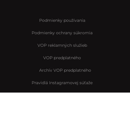
Podmienky používania
Podmienky ochrany súkromia
VOP reklamných služieb
VOP predplatného
Archív VOP predplatného
Pravidlá Instagramovej súťaže
Reklamačný formulár
Vyhlásenie o prístupnosti