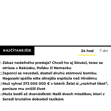
NAJČÍTANEJŠIE
24 hod
7 dní
Zákaz nedeľného predaja? Chceli ho aj Slováci, teraz sa
1
otriasa v Rakúsku, Poľsku či Nemecku
Japonci sa nevzdali, dostali druhú atómovú bombu.
2
Nagasaki spálila ešte silnejšia explózia než Hirošimu
Muž vyhral 273 000 000 € v lotérii: Želal si „roztrhať tiket“,
3
peniaze mu zničili život
Muža bodli až dvanásťkrát: Našli dvoch mladíkov, ktorí v
4
Seredi brutálne dobodali taxikára