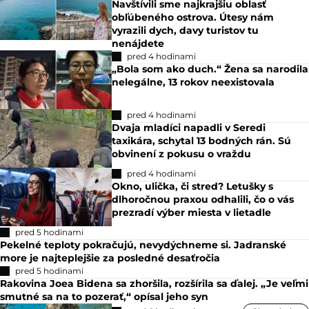
Navštívili sme najkrajšiu oblasť
obľúbeného ostrova. Útesy nám
vyrazili dych, davy turistov tu
nenájdete
pred 4 hodinami
„Bola som ako duch.“ Žena sa narodila
nelegálne, 13 rokov neexistovala
pred 4 hodinami
Dvaja mladíci napadli v Seredi
taxikára, schytal 13 bodných rán. Sú
obvinení z pokusu o vraždu
pred 4 hodinami
Okno, ulička, či stred? Letušky s
dlhoročnou praxou odhalili, čo o vás
prezradí výber miesta v lietadle
pred 5 hodinami
Pekelné teploty pokračujú, nevydýchneme si. Jadranské
more je najteplejšie za posledné desaťročia
pred 5 hodinami
Rakovina Joea Bidena sa zhoršila, rozšírila sa ďalej. „Je veľmi
smutné sa na to pozerať,“ opísal jeho syn