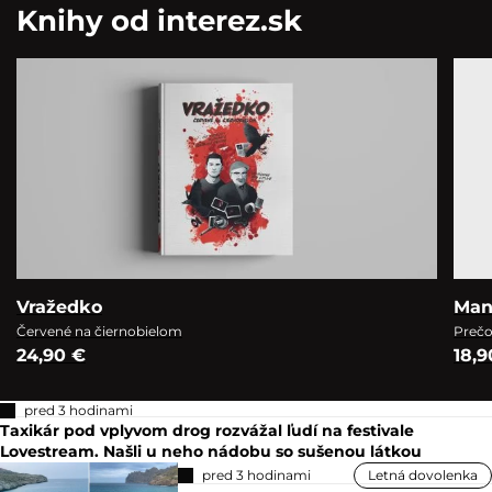
Knihy od interez.sk
Vražedko
Man
Červené na čiernobielom
Prečo
24,90 €
18,9
pred 3 hodinami
Taxikár pod vplyvom drog rozvážal ľudí na festivale
Lovestream. Našli u neho nádobu so sušenou látkou
pred 3 hodinami
Letná dovolenka