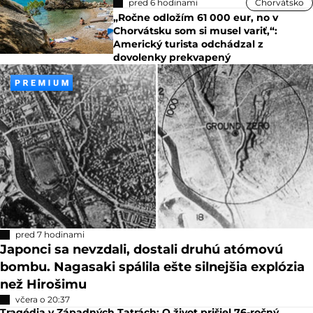
pred 6 hodinami
Chorvátsko
„Ročne odložím 61 000 eur, no v
Chorvátsku som si musel variť,“:
Americký turista odchádzal z
dovolenky prekvapený
pred 7 hodinami
Japonci sa nevzdali, dostali druhú atómovú
bombu. Nagasaki spálila ešte silnejšia explózia
než Hirošimu
včera o 20:37
Tragédia v Západných Tatrách: O život prišiel 76-ročný