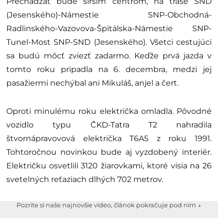
Prechádzať bude širším centrom, na trase SND
(Jesenského)-Námestie SNP-Obchodná-
Radlinského-Vazovova-Špitálska-Námestie SNP-
Tunel-Most SNP-SND (Jesenského). Všetci cestujúci
sa budú môcť zviezť zadarmo. Keďže prvá jazda v
tomto roku pripadla na 6. decembra, medzi jej
pasažiermi nechýbal ani Mikuláš, anjel a čert.
Oproti minulému roku električka omladla. Pôvodné
vozidlo typu ČKD-Tatra T2 nahradila
štvornápravovová električka T6A5 z roku 1991.
Tohtoročnou novinkou bude aj vyzdobený interiér.
Električku osvetlili 3120 žiarovkami, ktoré visia na 26
svetelných reťaziach dlhých 702 metrov.
Pozrite si naše najnovšie video, článok pokračuje pod ním ↓