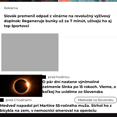
Reklama
Slovák premenil odpad z vinárne na revolučný výživový
doplnok: Regeneruje bunky už za 7 minút, užívajú ho aj
top športovci
pred hodinou
O pár dní nastane výnimočné
zatmenie Slnka po 15 rokoch. Vieme, o
koľkej ho uvidíme zo Slovenska
pred 2 hodinami
Medvede na Slovensku
Medveď napadol pri Martine 55-ročného muža. Strhol ho z
bicykla na zem, v nemocnici smeroval na operáciu