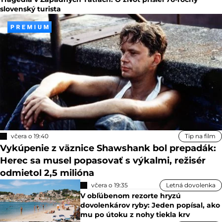
slovenský turista
včera o 19:40
Tip na film
Vykúpenie z väznice Shawshank bol prepadák:
Herec sa musel popasovať s výkalmi, režisér
odmietol 2,5 milióna
včera o 19:35
Letná dovolenka
V obľúbenom rezorte hryzú
dovolenkárov ryby: Jeden popísal, ako
mu po útoku z nohy tiekla krv