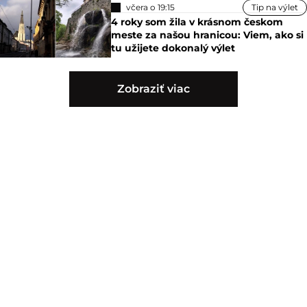
včera o 19:15
Tip na výlet
4 roky som žila v krásnom českom
meste za našou hranicou: Viem, ako si
tu užijete dokonalý výlet
Zobraziť viac