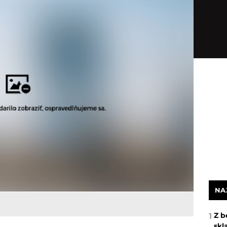
NA
Z b
1
skl