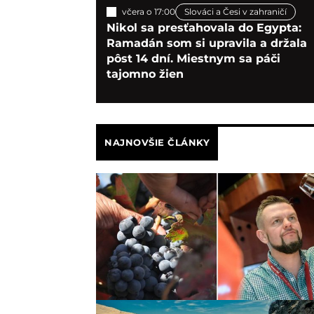
včera o 17:00
Slováci a Česi v zahraničí
Nikol sa presťahovala do Egypta:
Ramadán som si upravila a držala
pôst 14 dní. Miestnym sa páči
tajomno žien
NAJNOVŠIE ČLÁNKY