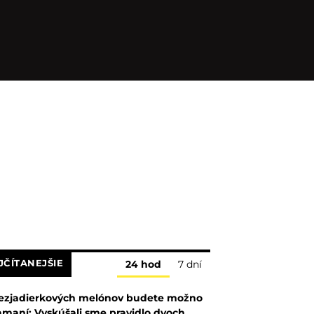
JČÍTANEJŠIE
24 hod
7 dní
ezjadierkových melónov budete možno
amaní: Vyskúšali sme pravidlo dvoch