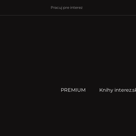
Pracuj pre interez
PREMIUM
Knihy interez.s