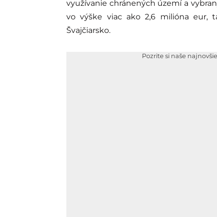
využívanie chránených území a vybraný
vo výške viac ako 2,6 milióna eur, 
Švajčiarsko.
Pozrite si naše najnovši