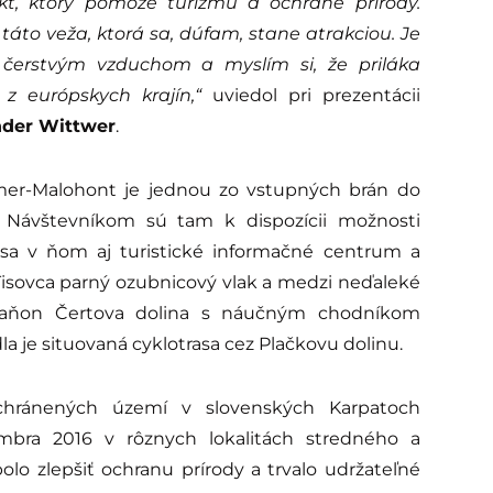
kt, ktorý pomôže turizmu a ochrane prírody.
to veža, ktorá sa, dúfam, stane atrakciou. Je
čerstvým vzduchom a myslím si, že priláka
z európskych krajín,“
uviedol pri prezentácii
nder Wittwer
.
mer-Malohont je jednou zo vstupných brán do
 Návštevníkom sú tam k dispozícii možnosti
 sa v ňom aj turistické informačné centrum a
z Tisovca parný ozubnicový vlak a medzi neďaleké
ý kaňon Čertova dolina s náučným chodníkom
a je situovaná cyklotrasa cez Plačkovu dolinu.
 chránených území v slovenských Karpatoch
mbra 2016 v rôznych lokalitách stredného a
lo zlepšiť ochranu prírody a trvalo udržateľné