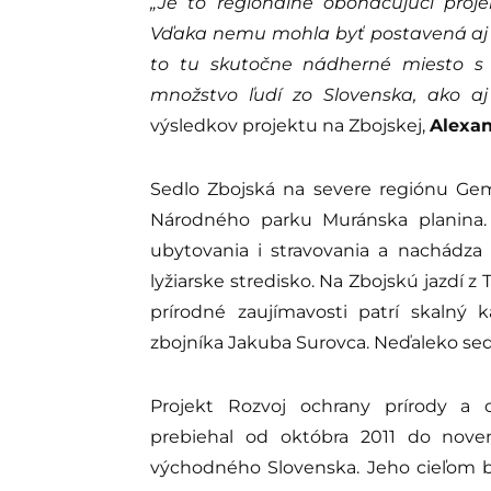
„Je to regionálne obohacujúci proje
Vďaka nemu mohla byť postavená aj tá
to tu skutočne nádherné miesto s 
množstvo ľudí zo Slovenska, ako aj 
výsledkov projektu na Zbojskej,
Alexa
Sedlo Zbojská na severe regiónu Ge
Národného parku Muránska planina.
ubytovania i stravovania a nachádza
lyžiarske stredisko. Na Zbojskú jazdí 
prírodné zaujímavosti patrí skaln
zbojníka Jakuba Surovca. Neďaleko sedl
Projekt Rozvoj ochrany prírody a
prebiehal od októbra 2011 do nove
východného Slovenska. Jeho cieľom bo