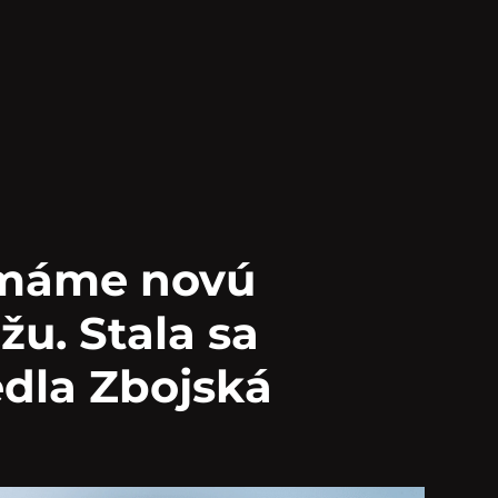
 máme novú
žu. Stala sa
dla Zbojská