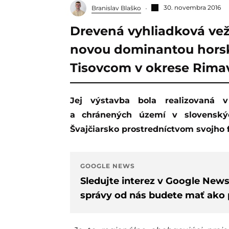
30. novembra 2016
Branislav Blaško
Drevená vyhliadková vež
novou dominantou horsk
Tisovcom v okrese Rima
Jej výstavba bola realizovaná v rámci projektu Rozvoj ochrany prírody
a chránených území v slovenskýc
Švajčiarsko prostredníctvom svojho
GOOGLE NEWS
Sledujte interez v Google New
správy od nás budete mať ako p