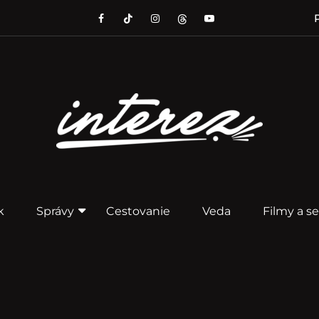
P
k
Správy
Cestovanie
Veda
Filmy a se