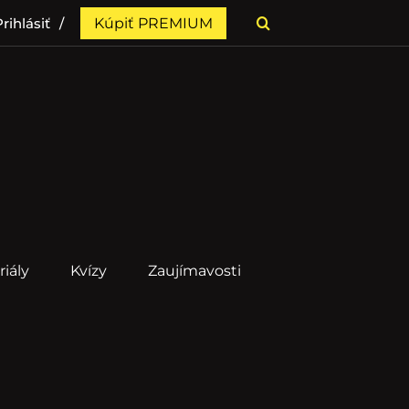
rihlásiť
Kúpiť PREMIUM
riály
Kvízy
Zaujímavosti