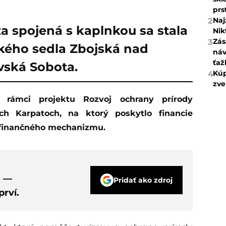
prs
Naj
2
a spojená s kaplnkou sa stala
Nik
Zás
3
ého sedla Zbojská nad
náv
ťaž
vská Sobota.
Kúp
4
zve
h Karpatoch, na ktorý poskytlo financie
 finančného mechanizmu.
s —
Pridať ako zdroj
rví.