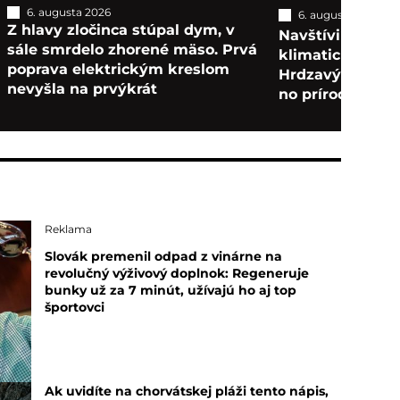
6. augusta 2026
6. augusta 2026
T
Z hlavy zločinca stúpal dym, v
Navštívili sme n
sále smrdelo zhorené mäso. Prvá
klimatické kúpe
poprava elektrickým kreslom
Hrdzavý areál za
nevyšla na prvýkrát
no príroda očarí
Reklama
Slovák premenil odpad z vinárne na
revolučný výživový doplnok: Regeneruje
bunky už za 7 minút, užívajú ho aj top
športovci
Ak uvidíte na chorvátskej pláži tento nápis,