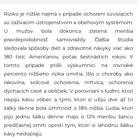
Riziko je nižšie najmä v prípade ochorení súvisiacich
so zažívacím ústrojenstvom a obehovým systémom.
U mužov bola dokonca zistená menšia
pravdepodobnosť samovraždy. Ďalšia štúdia
sledovala spôsoby diét a zdravotné návyky viac ako
180 tisíc Američanov, počas šestnástich rokov. V
tomto prípade prišli výskumníci na rovnaké
percento nižšieho rizika úmrtia. Išlo o choroby ako
rakovina, srdcové ochorenia, mŕtvica, ochorenia
dýchacích ciest a obličiek. V porovnaní s ľuďmi, ktorí
nepijú kávu vôbec a tými, ktorí si užijú dve až tri
šálky denne bola úmrtnosť o 18% nižšia. Ľudia, ktorí
pijú jednu šálku denne majú o 12% menšiu šancu
predčasnej smrti oproti tým, ktorí si lahodnú šálku
kávy nedoprajú.