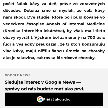
počet šálok kávy za deň, práve zo zdravotných
dôvodov. Doteraz sme si mysleli, že veľa kávy
nám škodí. Dve štúdie, ktoré boli publikované vo
vedeckom časopise Annals of Internal Medicine
(Kronika interného lekárstva), by však mali tieto
obavy vyvrátiť. Výskum bol zameraný na 700 tisíc
ľudí a výsledky preukázali, že tí ktorí konzumujú
viac kávy, majú nižšiu šancu úmrtia na choroby
ako je rakovina, cukrovka či srdcové choroby.
GOOGLE NEWS
Sledujte interez v Google News —
správy od nás budete mať ako prví.
Pridať ako zdroj