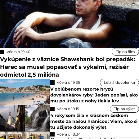
včera o 19:40
Tip na film
Vykúpenie z väznice Shawshank bol prepadák:
Herec sa musel popasovať s výkalmi, režisér
odmietol 2,5 milióna
včera o 19:35
Letná dovolenka
V obľúbenom rezorte hryzú
dovolenkárov ryby: Jeden popísal, ako
mu po útoku z nohy tiekla krv
včera o 19:15
Tip na výlet
4 roky som žila v krásnom českom
meste za našou hranicou: Viem, ako si
tu užijete dokonalý výlet
včera o 18:34