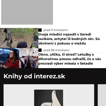
pred 11 minútami
Dvaja mladíci napadli v Seredi
taxikára, schytal 13 bodných rán. Sú
obvinení z pokusu o vraždu
pred 38 minútami
Okno, ulička, či stred? Letušky s
dlhoročnou praxou odhalili, čo o vás
prezradí výber miesta v lietadle
Knihy od interez.sk