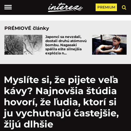
PREMIUM
PRÉMIOVÉ články
Japonci sa nevzdali,
dostali druhú atómovú
bombu. Nagasaki
spálila ešte silnejšia
explózia n...
Myslíte si, že pijete veľa
kávy? Najnovšia štúdia
hovorí, že ľudia, ktorí si
ju vychutnajú častejšie,
žijú dlhšie