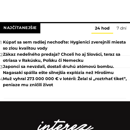
NAJČÍTANEJŠIE
24 hod
7 dní
Kúpať sa sem radšej nechoďte: Hygienici zverejnili miesta
1
so zlou kvalitou vody
Zákaz nedeľného predaja? Chceli ho aj Slováci, teraz sa
2
otriasa v Rakúsku, Poľsku či Nemecku
Japonci sa nevzdali, dostali druhú atómovú bombu.
3
Nagasaki spálila ešte silnejšia explózia než Hirošimu
Muž vyhral 273 000 000 € v lotérii: Želal si „roztrhať tiket“,
4
peniaze mu zničili život