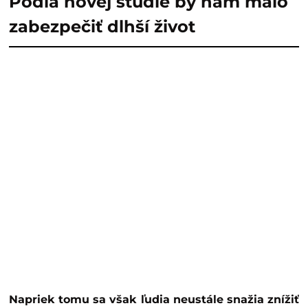
Podľa novej štúdie by nám malo
zabezpečiť dlhší život
Napriek tomu sa však ľudia neustále snažia znížiť