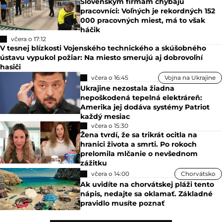
Slovenským firmám chýbajú
pracovníci: Voľných je rekordných 152
000 pracovných miest, má to však
háčik
včera o 17:12
V tesnej blízkosti Vojenského technického a skúšobného
ústavu vypukol požiar: Na miesto smerujú aj dobrovoľní
hasiči
včera o 16:45
Vojna na Ukrajine
Ukrajine nezostala žiadna
nepoškodená tepelná elektráreň:
Amerika jej dodáva systémy Patriot
každý mesiac
včera o 15:30
Žena tvrdí, že sa trikrát ocitla na
hranici života a smrti. Po rokoch
prelomila mlčanie o nevšednom
zážitku
včera o 14:00
Chorvátsko
Ak uvidíte na chorvátskej pláži tento
nápis, nedajte sa oklamať. Základné
pravidlo musíte poznať