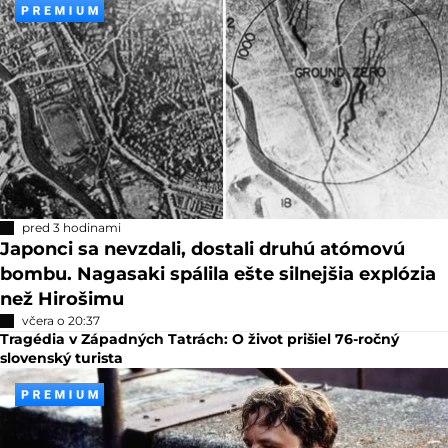
pred 3 hodinami
Japonci sa nevzdali, dostali druhú atómovú
bombu. Nagasaki spálila ešte silnejšia explózia
než Hirošimu
včera o 20:37
Tragédia v Západných Tatrách: O život prišiel 76-ročný
slovenský turista