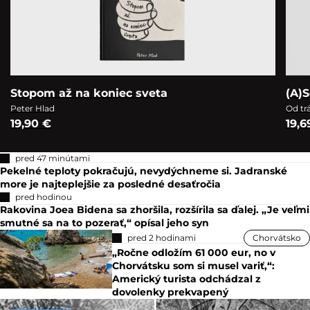
Stopom až na koniec sveta
(A)S
Peter Hlad
Od tr
19,90 €
19,6
pred 47 minútami
Pekelné teploty pokračujú, nevydýchneme si. Jadranské
more je najteplejšie za posledné desaťročia
pred hodinou
Rakovina Joea Bidena sa zhoršila, rozšírila sa ďalej. „Je veľmi
smutné sa na to pozerať,“ opísal jeho syn
pred 2 hodinami
Chorvátsko
„Ročne odložím 61 000 eur, no v
Chorvátsku som si musel variť,“:
Americký turista odchádzal z
dovolenky prekvapený