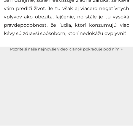
Samozrejme, stále neexistuje žiadna záruka, že káva
vám predĺži život. Je tu však aj viacero negatívnych
vplyvov ako obezita, fajčenie, no stále je tu vysoká
pravdepodobnosť, že ľudia, ktorí konzumujú viac
kávy sú zdravší spôsobom, ktorí nedokážu ovplyvniť.
Pozrite si naše najnovšie video, článok pokračuje pod ním ↓