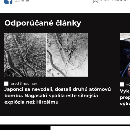
Zdieľať
Odporúčané články
pred 3 hodinami
vč
Japonci sa nevzdali, dostali druhú atómovú
Vyk
bombu. Nagasaki spálila ešte silnejšia
pre
explózia než Hirošimu
výka