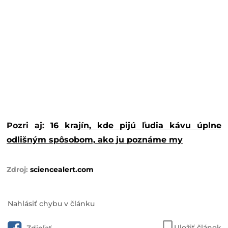
Pozri aj:
16 krajín, kde pijú ľudia kávu úplne
odlišným spôsobom, ako ju poznáme my
sciencealert.com
Nahlásiť chybu v článku
Uložiť článok