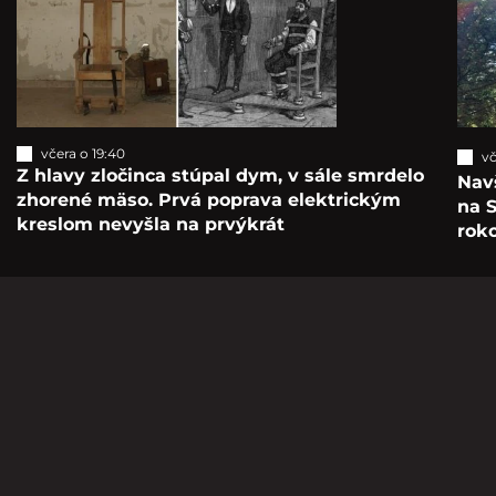
včera o 19:40
vč
Z hlavy zločinca stúpal dym, v sále smrdelo
Navš
zhorené mäso. Prvá poprava elektrickým
na S
kreslom nevyšla na prvýkrát
roko