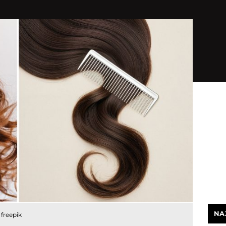
NA
freepik