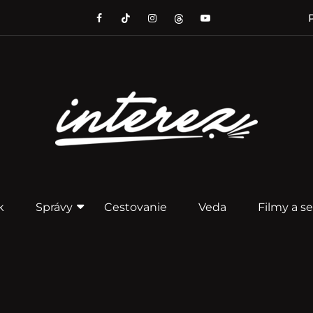
P
k
Správy
Cestovanie
Veda
Filmy a se