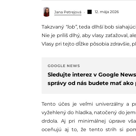
12. mája 2026
Jana Petrejová
Takzvaný
“lob”
, teda dlhší bob siahajú
Nie je príliš dlhý, aby vlasy zaťažoval
Vlasy pri tejto dĺžke pôsobia zdravšie, pl
GOOGLE NEWS
Sledujte interez v Google New
správy od nás budete mať ako p
Tento účes je veľmi univerzálny a p
vyžehlený do hladka, natočený do jem
drdola. Aj pri minimálnej úprave 
oceňujú aj to, že tento strih si po