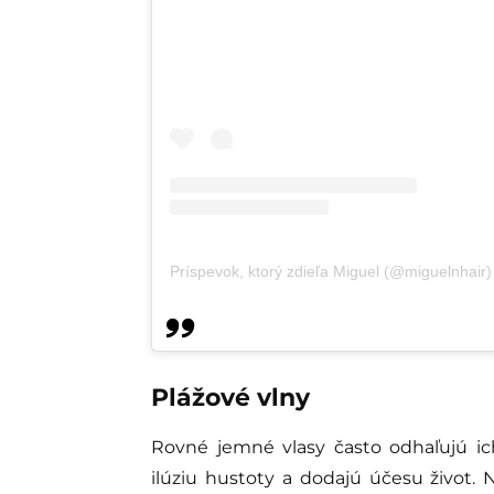
Príspevok, ktorý zdieľa Miguel (@miguelnhair)
Plážové vlny
Rovné jemné vlasy často odhaľujú ic
ilúziu hustoty a dodajú účesu život. N