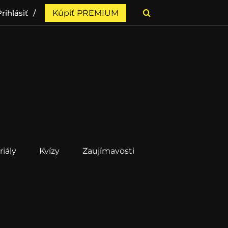
rihlásiť
Kúpiť PREMIUM
riály
Kvízy
Zaujímavosti