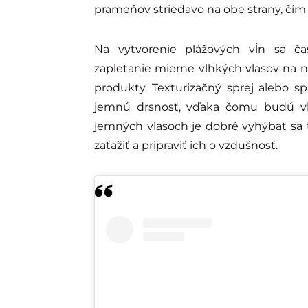
prameňov striedavo na obe strany, čím 
Na vytvorenie plážových vĺn sa ča
zapletanie mierne vlhkých vlasov na no
produkty. Texturizačný sprej alebo 
jemnú drsnosť, vďaka čomu budú vlny
jemných vlasoch je dobré vyhýbať sa
zaťažiť a pripraviť ich o vzdušnosť.