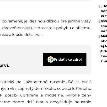
„Bo
1
nem
kri
Vst
ci po ramená, je ideálnou dĺžkou pre jemné vlasy.
2
sme
, ale zároveň poskytuje dostatok pohybu a objemu.
na 
nšie a lepšie držia tvar.
Mal
3
obc
aj 
Odc
4
Tvo
s —
Pridať ako zdroj
z p
rví.
raktický na každodenné nosenie. Dá sa nosiť
ných vĺn, zopnutý do nízkeho copu či ležérneho
však pôsobí upravene a moderne. Mnohé ženy
merne dobre drží tvar a nevyžaduje neustále