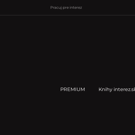
Pracuj pre interez
PREMIUM
Knihy interez.s