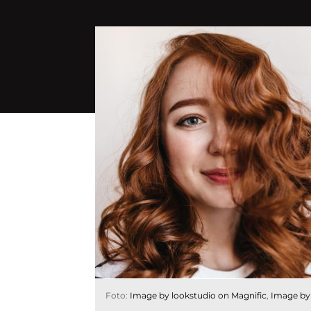
Foto:
Image by lookstudio on Magnific
,
Image by 