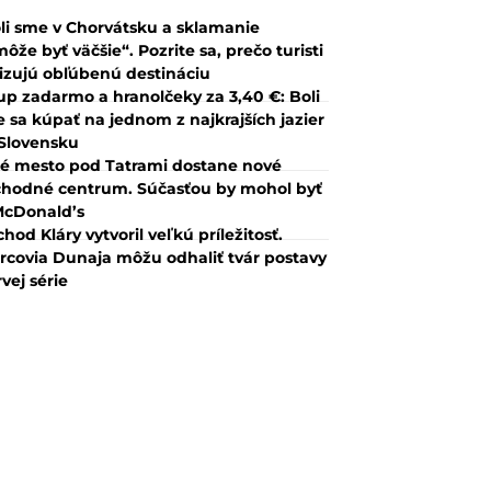
li sme v Chorvátsku a sklamanie
ôže byť väčšie“. Pozrite sa, prečo turisti
tizujú obľúbenú destináciu
up zadarmo a hranolčeky za 3,40 €: Boli
 sa kúpať na jednom z najkrajších jazier
Slovensku
é mesto pod Tatrami dostane nové
hodné centrum. Súčasťou by mohol byť
McDonald’s
hod Kláry vytvoril veľkú príležitosť.
rcovia Dunaja môžu odhaliť tvár postavy
rvej série