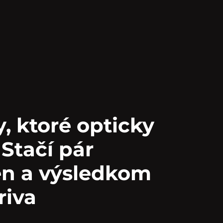
, ktoré opticky
 Stačí pár
n a výsledkom
riva