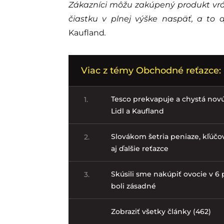
Zákazníci môžu zakúpený produkt vrát
čiastku v plnej výške naspäť, a to 
Kaufland
.
Viac z témy Obchodné reťazce:
Tesco prekvapuje a chystá no
1.
Lidl a Kaufland
Slovákom šetria peniaze, kľúčov
2.
aj ďalšie reťazce
Skúsili sme nakúpiť ovocie v 6 p
3.
boli zásadné
Zobraziť všetky články (462)