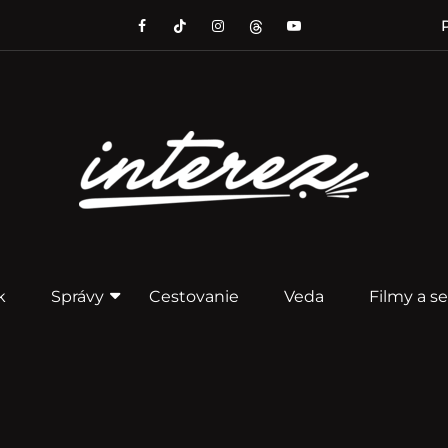
P
k
Správy
Cestovanie
Veda
Filmy a se