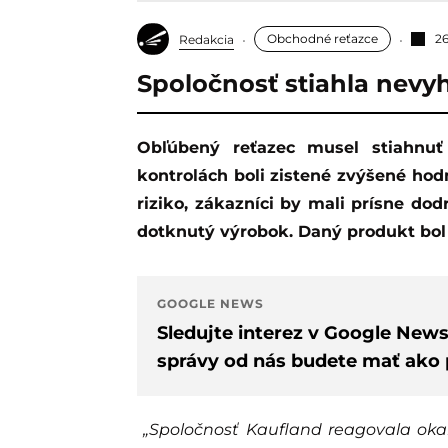
Obchodné reťazce
26
Redakcia
Spoločnosť stiahla nevy
Obľúbený reťazec musel stiahnuť z predaja šošovicu zelenú. Pri rutinných
kontrolách boli zistené zvýšené hod
riziko, zákazníci by mali prísne do
dotknutý výrobok. Daný produkt bol
GOOGLE NEWS
Sledujte interez v Google New
správy od nás budete mať ako p
„Spoločnosť Kaufland reagovala okam