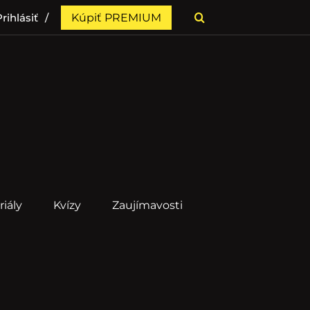
rihlásiť
Kúpiť PREMIUM
riály
Kvízy
Zaujímavosti