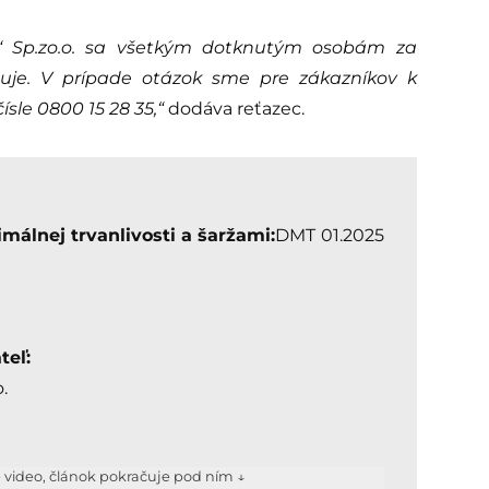
Ż“ Sp.zo.o. sa všetkým dotknutým osobám za
uje. V prípade otázok sme pre zákazníkov k
sle 0800 15 28 35,“
dodáva reťazec.
málnej trvanlivosti a šaržami:
DMT 01.2025
teľ:
.
e video, článok pokračuje pod ním ↓