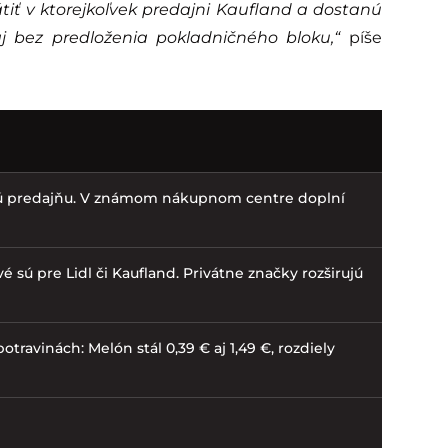
iť v ktorejkoľvek predajni Kaufland a dostanú
aj bez predloženia pokladničného bloku,“
píše
vú predajňu. V známom nákupnom centre doplní
é sú pre Lidl či Kaufland. Privátne značky rozširujú
otravinách: Melón stál 0,39 € aj 1,49 €, rozdiely