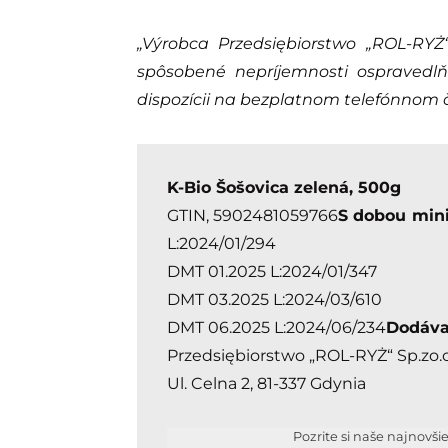
„Výrobca Przedsiębiorstwo „ROL-RY
spôsobené nepríjemnosti ospravedlň
dispozícii na bezplatnom telefónnom čí
K-Bio Šošovica zelená, 500g
GTIN, 5902481059766
S dobou mini
L:2024/01/294
DMT 01.2025 L:2024/01/347
DMT 03.2025 L:2024/03/610
DMT 06.2025 L:2024/06/234
Dodáva
Przedsiębiorstwo „ROL-RYŻ“ Sp.zo.o
Ul. Celna 2, 81-337 Gdynia
Pozrite si naše najnovši