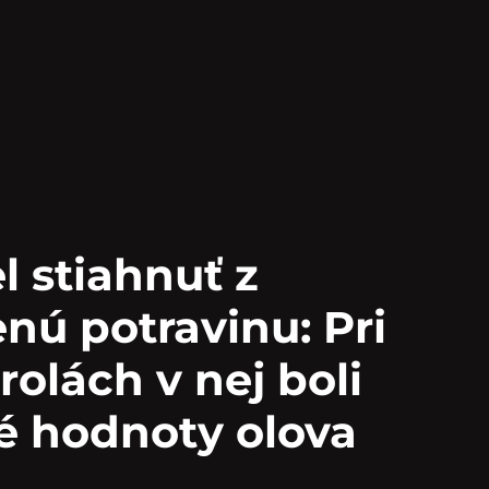
 stiahnuť z
nú potravinu: Pri
rolách v nej boli
é hodnoty olova