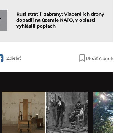
Rusi stratili zábrany: Viaceré ich drony
dopadli na územie NATO, v oblasti
vyhlásili poplach
Zdieľať
Uložiť článok