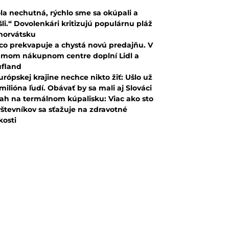
la nechutná, rýchlo sme sa okúpali a
šli.“ Dovolenkári kritizujú populárnu pláž
horvátsku
co prekvapuje a chystá novú predajňu. V
mom nákupnom centre doplní Lidl a
fland
urópskej krajine nechce nikto žiť: Ušlo už
 milióna ľudí. Obávať by sa mali aj Slováci
ah na termálnom kúpalisku: Viac ako sto
števníkov sa sťažuje na zdravotné
kosti