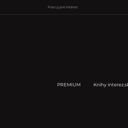
Pracuj pre interez
PREMIUM
Knihy interez.s