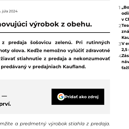
„Bo
1
. júla 2024
odi
v C
hovujúci výrobok z obehu.
Tes
2
zná
Kau
V e
3
2,5
noty olova. Keďže nemožno vylúčiť zdravotné
Zás
4
držiavať stiahnutie z predaja a nekonzumovať
náv
 predávaný v predajniach Kaufland.
ťaž
s —
Pridať ako zdroj
rví.
žite a predmetný výrobok stiahla z predaja.