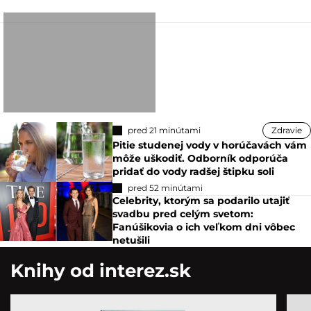
pred 21 minútami
Zdravie
Pitie studenej vody v horúčavách vám
môže uškodiť. Odborník odporúča
pridať do vody radšej štipku soli
pred 52 minútami
Celebrity, ktorým sa podarilo utajiť
svadbu pred celým svetom:
Fanúšikovia o ich veľkom dni vôbec
netušili
Knihy od interez.sk