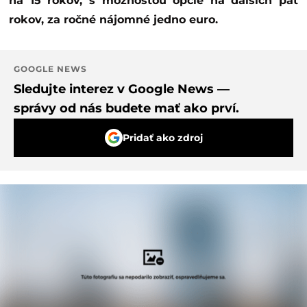
na 15 rokov, s možnosťou opcie na ďalších päť
rokov, za ročné nájomné jedno euro.
GOOGLE NEWS
Sledujte interez v Google News —
správy od nás budete mať ako prví.
Pridať ako zdroj