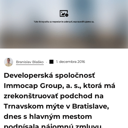
1. decembra 2016
Branislav Blaško
Developerská spoločnosť
Immocap Group, a. s., ktorá má
zrekonštruovať podchod na
Trnavskom mýte v Bratislave,
dnes s hlavným mestom
podpísala nájomnú zmluvu.