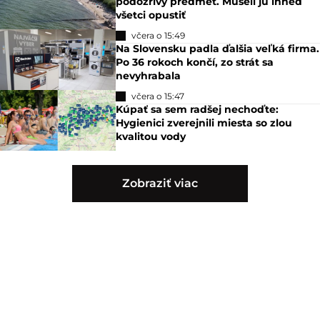
podozrivý predmet. Museli ju ihneď
všetci opustiť
včera o 15:49
Na Slovensku padla ďalšia veľká firma.
Po 36 rokoch končí, zo strát sa
nevyhrabala
včera o 15:47
Kúpať sa sem radšej nechoďte:
Hygienici zverejnili miesta so zlou
kvalitou vody
Zobraziť viac