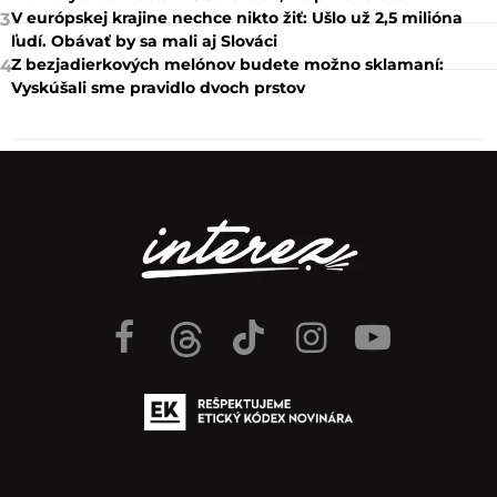
V európskej krajine nechce nikto žiť: Ušlo už 2,5 milióna
3
ľudí. Obávať by sa mali aj Slováci
Z bezjadierkových melónov budete možno sklamaní:
4
Vyskúšali sme pravidlo dvoch prstov