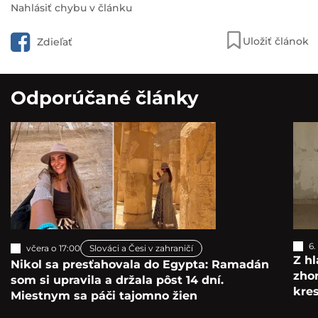
Nahlásiť chybu v článku
Uložiť článok
Zdieľať
Odporúčané články
6.
včera o 17:00
Slováci a Česi v zahraničí
Z hl
Nikol sa presťahovala do Egypta: Ramadán
zho
som si upravila a držala pôst 14 dní.
kre
Miestnym sa páči tajomno žien