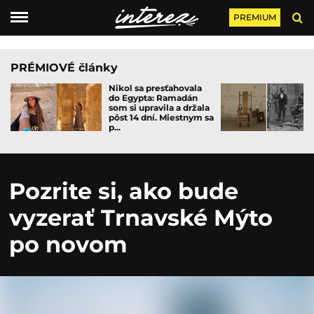
PREMIUM
PRÉMIOVÉ články
Nikol sa presťahovala
do Egypta: Ramadán
som si upravila a držala
pôst 14 dní. Miestnym sa
p...
Pozrite si, ako bude
vyzerať Trnavské Mýto
po novom