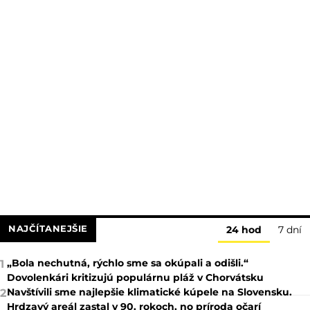
NAJČÍTANEJŠIE
24 hod
7 dní
„Bola nechutná, rýchlo sme sa okúpali a odišli.“
1
Dovolenkári kritizujú populárnu pláž v Chorvátsku
Navštívili sme najlepšie klimatické kúpele na Slovensku.
2
Hrdzavý areál zastal v 90. rokoch, no príroda očarí