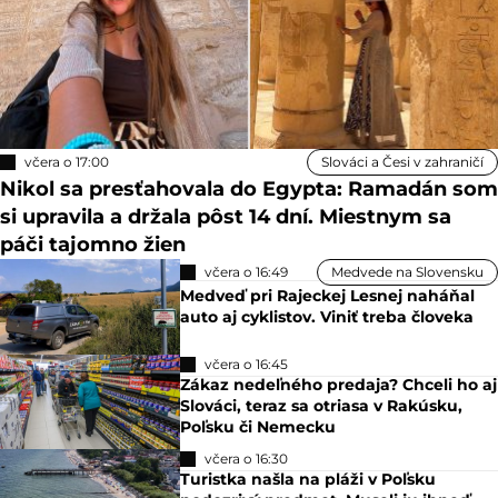
včera o 17:00
Slováci a Česi v zahraničí
Nikol sa presťahovala do Egypta: Ramadán som
si upravila a držala pôst 14 dní. Miestnym sa
páči tajomno žien
včera o 16:49
Medvede na Slovensku
Medveď pri Rajeckej Lesnej naháňal
auto aj cyklistov. Viniť treba človeka
včera o 16:45
Zákaz nedeľného predaja? Chceli ho aj
Slováci, teraz sa otriasa v Rakúsku,
Poľsku či Nemecku
včera o 16:30
Turistka našla na pláži v Poľsku