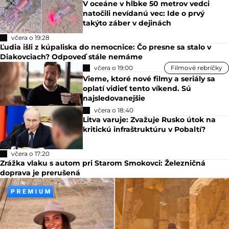
V oceáne v hĺbke 50 metrov vedci
natočili nevídanú vec: Ide o prvý
takýto záber v dejinách
včera o 19:28
Ľudia išli z kúpaliska do nemocnice: Čo presne sa stalo v
Diakovciach? Odpoveď stále nemáme
včera o 19:00
Filmové rebríčky
Vieme, ktoré nové filmy a seriály sa
oplatí vidieť tento víkend. Sú
najsledovanejšie
včera o 18:40
Litva varuje: Zvažuje Rusko útok na
kritickú infraštruktúru v Pobaltí?
včera o 17:20
Zrážka vlaku s autom pri Starom Smokovci: Železničná
doprava je prerušená