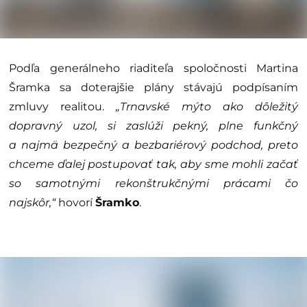
Podľa generálneho riaditeľa spoločnosti Martina
Šramka sa doterajšie plány stávajú podpísaním
zmluvy realitou.
„
Trnavské
mýto
ako dôležitý
dopravný uzol, si zaslúži pekný, plne funkčný
a najmä bezpečný a bezbariérový podchod, preto
chceme ďalej postupovať tak, aby sme mohli začať
so samotnými rekonštrukčnými prácami čo
najskôr,“
hovorí
Šramko
.