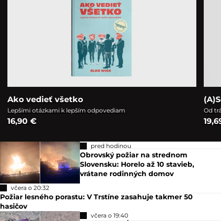
Ako vedieť všetko
(A)S
Lepšími otázkami k lepším odpovediam
Od tr
16,90 €
19,6
pred hodinou
Obrovský požiar na strednom
Slovensku: Horelo až 10 stavieb,
vrátane rodinných domov
včera o 20:32
Požiar lesného porastu: V Trstíne zasahuje takmer 50
hasičov
včera o 19:40